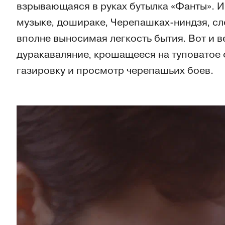
взрывающаяся в руках бутылка «Фанты». 
музыке, дошираке, Черепашках-ниндзя, сл
вполне выносимая легкость бытия. Вот и 
дуракаваляние, крошащееся на туповатое 
газировку и просмотр черепашьих боев.