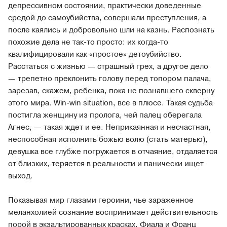
депрессивном состоянии, практически доведенные
средой до самоубийства, совершали преступления, а
после каялись и добровольно шли на казнь. Распознать
похожие дела не так-то просто: их когда-то
квалифицировали как «простое» детоубийство.
Расстаться с жизнью — страшный грех, а другое дело
— трепетно преклонить голову перед топором палача,
зарезав, скажем, ребенка, пока не познавшего скверну
этого мира. Win-win situation, все в плюсе. Такая судьба
постигла женщину из пролога, чей палец оберегала
Агнес, — такая ждет и ее. Неприкаянная и несчастная,
неспособная исполнить божью волю (стать матерью),
девушка все глубже погружается в отчаяние, отдаляется
от близких, теряется в реальности и панически ищет
выход.
Показывая мир глазами героини, чье зараженное
меланхолией сознание воспринимает действительность
порой в экзальтированных красках, Фиала и Франц