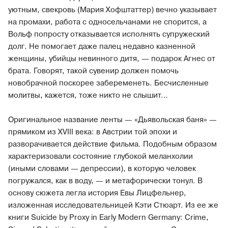
уютным, свекровь (Мария Хофштаттер) вечно указывает
на промахи, работа с односельчанами не спорится, а
Вольф попросту отказывается исполнять супружеский
долг. Не помогает даже палец недавно казненной
женщины, убийцы невинного дитя, — подарок Агнес от
брата. Говорят, такой сувенир должен помочь
новобрачной поскорее забеременеть. Бесчисленные
молитвы, кажется, тоже никто не слышит…
Оригинальное название ленты — «Дьявольская баня» —
прямиком из XVIII века: в Австрии той эпохи и
разворачивается действие фильма. Подобным образом
характеризовали состояние глубокой меланхолии
(иными словами — депрессии), в которую человек
погружался, как в воду, — и метафорически тонул. В
основу сюжета легла история Евы Лицфельнер,
изложенная исследовательницей Кэти Стюарт. Из ее же
книги Suicide by Proxy in Early Modern Germany: Crime,