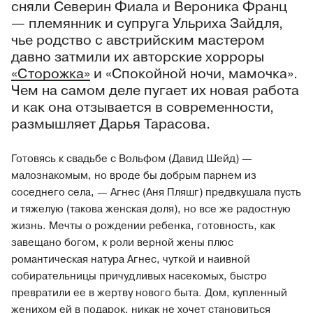
сняли Северин Фиала и Вероника Франц
— племянник и супруга Ульриха Зайдля,
чье родство с австрийским мастером
давно затмили их авторские хорроры
«Сторожка»
и «Спокойной ночи, мамочка».
Чем на самом деле пугает их новая работа
и как она отзывается в современности,
размышляет Дарья Тарасова.
Готовясь к свадьбе с Вольфом (Давид Шейд) —
малознакомым, но вроде бы добрым парнем из
соседнего села, — Агнес (Аня Пляшг) предвкушала пусть
и тяжелую (такова женская доля), но все же радостную
жизнь. Мечты о рождении ребенка, готовность, как
завещано богом, к роли верной жены плюс
романтическая натура Агнес, чуткой и наивной
собирательницы причудливых насекомых, быстро
превратили ее в жертву нового быта. Дом, купленный
женихом ей в подарок, никак не хочет становиться