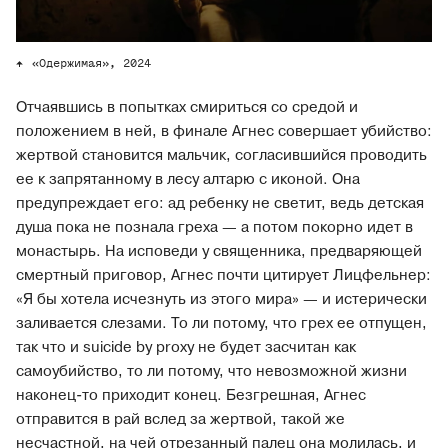
«Одержимая», 2024
Отчаявшись в попытках смириться со средой и
положением в ней, в финале Агнес совершает убийство:
жертвой становится мальчик, согласившийся проводить
ее к запрятанному в лесу алтарю с иконой. Она
предупреждает его: ад ребенку не светит, ведь детская
душа пока не познала греха — а потом покорно идет в
монастырь. На исповеди у священника, предваряющей
смертный приговор, Агнес почти цитирует Лицфельнер:
«Я бы хотела исчезнуть из этого мира» — и истерически
заливается слезами. То ли потому, что грех ее отпущен,
так что и suicide by proxy не будет засчитан как
самоубийство, то ли потому, что невозможной жизни
наконец-то приходит конец. Безгрешная, Агнес
отправится в рай вслед за жертвой, такой же
несчастной, на чей отрезанный палец она молилась, и