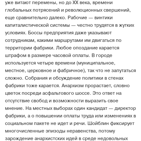
уже витают перемены, но до XX века, времени
глобальных потрясений и революционных свершений,
еще сравнительно далеко. Рабочие — винтики
капиталистической системы — честно трудятся в жутких
условиях. Боссы предприятия даже указывают
сотрудникам, какими маршрутами им двигаться по
территории фабрики. Любое опоздание карается
штрафом в размере часовой оплаты. В городе
используется четыре времени (муниципальное,
местное, церковное и фабричное), так что не запутаться
сложно. Собрания и обсуждение политики в стенах
фабрики тоже карается. Анархизм прорастает, словно
цветок посреди асфальтового шоссе. Это ответ на
отсутствие свобод и возможности выразить свое
мнение. На местных выборах один кандидат — директор
фабрики, а о повышении оплаты труда или изменениях в
социальном пакете не идет и речи. Шойблин фиксирует
многочисленные эпизоды неравенства, потому
зарождение анархистских идей в среде недовольных