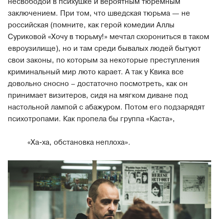
несвободой в психушке и вероятным тюремным
заключением. При том, что шведская тюрьма — не
российская (помните, как герой комедии Аллы
Суриковой «Хочу в тюрьму!» мечтал схорониться в таком
евроузилище), но и там среди бывалых людей бытуют
свои законы, по которым за некоторые преступления
криминальный мир люто карает. А так у Квика все
довольно сносно – достаточно посмотреть, как он
принимает визитеров, сидя на мягком диване под
настольной лампой с абажуром. Потом его подзарядят
психотропами. Как пропела бы группа «Каста»,
«Ха-ха, обстановка неплоха».