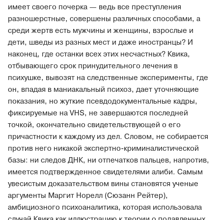
имеет своего почерка — ведь все преступления
разношерстные, совершены различных способами, а
среди жертв есть мужчины и женщины, взрослые и
дети, шведы из разных мест и даже иностранцы? И
наконец, где останки всех этих несчастных? Квика,
отбывающего срок принудительного лечения в
психушке, вывозят на следственные эксперименты, где
он, впадая в маниакальный психоз, дает уточняющие
показания, но жуткие псевдодокументальные кадры,
фиксируемые на VHS, не завершаются последней
точкой, окончательно свидетельствующей о его
причастности к каждому из дел. Словом, не собирается
против него никакой экспертно-криминалистической
базы: ни следов ДНК, ни отпечатков пальцев, напротив,
имеется подтвержденное свидетелями алиби. Самым
увесистым доказательством вины становятся ученые
аргументы Маргит Норелл (Сюзанн Рейтер),
амбициозного психоаналитика, которая использовала
случай Квика как иллюстрацию к теории о подавленных