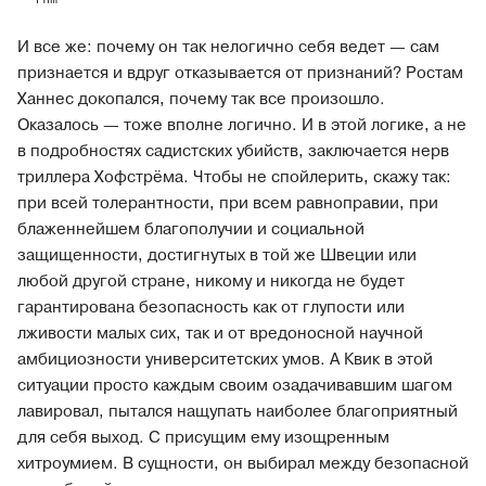
И все же: почему он так нелогично себя ведет — сам
признается и вдруг отказывается от признаний? Ростам
Ханнес докопался, почему так все произошло.
Оказалось — тоже вполне логично. И в этой логике, а не
в подробностях садистских убийств, заключается нерв
триллера Хофстрёма. Чтобы не спойлерить, скажу так:
при всей толерантности, при всем равноправии, при
блаженнейшем благополучии и социальной
защищенности, достигнутых в той же Швеции или
любой другой стране, никому и никогда не будет
гарантирована безопасность как от глупости или
лживости малых сих, так и от вредоносной научной
амбициозности университетских умов. А Квик в этой
ситуации просто каждым своим озадачивавшим шагом
лавировал, пытался нащупать наиболее благоприятный
для себя выход. С присущим ему изощренным
хитроумием. В сущности, он выбирал между безопасной