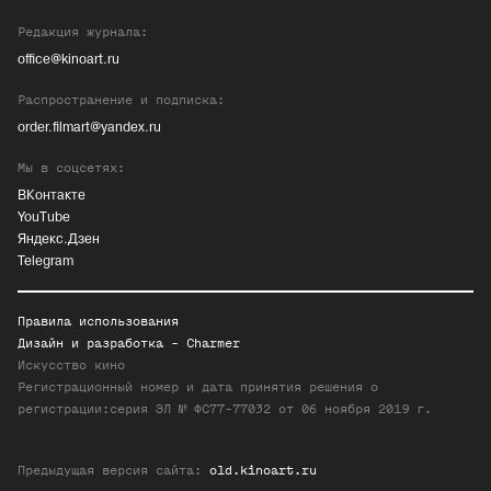
Редакция журнала:
office@kinoart.ru
Распространение и подписка:
order.filmart@yandex.ru
Мы в соцсетях:
ВКонтакте
YouTube
Яндекс.Дзен
Telegram
Правила использования
Дизайн и разработка -
Charmer
Искусство кино
Регистрационный номер и дата принятия решения о
регистрации:серия ЭЛ № ФС77-77032 от 06 ноября 2019 г.
Предыдущая версия сайта:
old.kinoart.ru