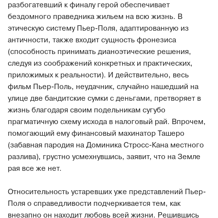
разбогатевший к финалу герой обеспечивает
бездомного праведника жильем на всю жизнь. В
этическую систему Пьер-Поля, адаптированную из
античности, также входит сущность фронезиса
(способность принимать дианоэтические решения,
следуя из соображений конкретных и практических,
приложимых к реальности). И действительно, весь
фильм Пьер-Поль, неудачник, случайно нашедший на
улице две бандитские сумки с деньгами, претворяет в
жизнь благодаря своим подельникам сугубо
прагматичную схему исхода в налоговый рай. Впрочем,
помогающий ему финансовый махинатор Ташеро
(забавная пародия на Доминика Стросс-Кана местного
разлива), грустно усмехнувшись, заявит, что на Земле
рая все же нет.
Относительность устаревших уже представлений Пьер-
Поля о справедливости подчеркивается тем, как
внезапно он находит любовь всей жизни. Решившись