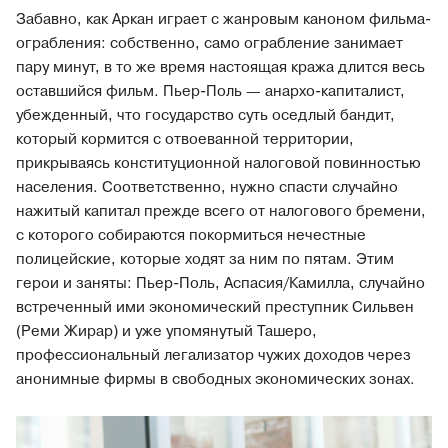
Забавно, как Аркан играет с жанровым каноном фильма-
ограбления: собственно, само ограбление занимает
пару минут, в то же время настоящая кража длится весь
оставшийся фильм. Пьер-Поль — анархо-капиталист,
убежденный, что государство суть оседлый бандит,
который кормится с отвоеванной территории,
прикрываясь конституционной налоговой повинностью
населения. Соответственно, нужно спасти случайно
нажитый капитал прежде всего от налогового бремени,
с которого собираются покормиться нечестные
полицейские, которые ходят за ним по пятам. Этим
герои и заняты: Пьер-Поль, Аспасия/Камилла, случайно
встреченный ими экономический преступник Сильвен
(Реми Жирар) и уже упомянутый Ташеро,
профессиональный легализатор чужих доходов через
анонимные фирмы в свободных экономических зонах.