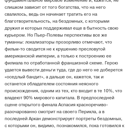
фундаментальное мировое изменение и, кажется, не
слишком зависит от того богатства, что на него
свалилось, ведь он начинает тратить его на
благотворительность, на бездомных, с которыми
дружил и которых поддерживал еще в бытность свою
курьером. Но Пьер-Полевы перспективы все же
туманны: локализаторы прозорливо отмечают, что
фильм-то сводится не к крушению пресловутой
американской империи, а только к построению ее
филиала по отработанной франшизной схеме. Герою
удается вывести деньги туда, где до него не доберется
«оседлый бандит», а дальше он, кажется, так и
останется обладателем состояния неясного
происхождения, одним из тех, кто входит в те 10%, что
владеют 90% мирового капитала. В предпоследней
сцене открытого финала Аспасия красноречиво-
разочарованно смотрит на своего Перикла, а в
последней Аркан демонстрирует портреты бездомных,
с которыми он, видимо, познакомился, пока готовился к