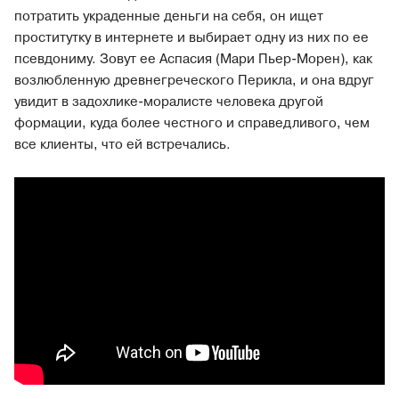
потратить украденные деньги на себя, он ищет
проститутку в интернете и выбирает одну из них по ее
псевдониму. Зовут ее Аспасия (Мари Пьер-Морен), как
возлюбленную древнегреческого Перикла, и она вдруг
увидит в задохлике-моралисте человека другой
формации, куда более честного и справедливого, чем
все клиенты, что ей встречались.