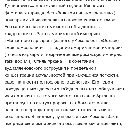
Дени Аркан — многократный лауреат Каннского
фестиваля (правда, без «Золотой пальмовой ветви»),
неудержимый исследователь поколенческих сломов.
Его картины на эту тему можно объединить в
квадрологию: «Закат американской империи» —
«Нашествие варваров» (за него у Аркана есть «Оскар») —
«Век помрачения» — «Падение американской империи»
(то есть варвары и помрачение американскую империю
таки добили). Стиль Аркана — в сочетании
вудиалленовского остроумия и предельной
концентрации актуальностей при кажущейся легкости,
разогнанности полнословного действия. Его герои
походя цепляют десятки злободневных тем, обшучивают
их и оставляют на том же месте, где взяли: Аркан не
претендует на статус пророка в любом отечестве,
нарочно оперирует персонажами, оторванными от
реальности. В, видимо, лучшем фильме Аркана «Закат
американской империи» это была академическая элита,