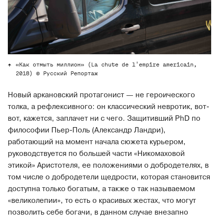
«Как отмыть миллион» (La chute de l'empire americain,
2018) © Русский Репортаж
Новый аркановский протагонист — не героического
толка, а рефлексивного: он классический невротик, вот-
вот, кажется, заплачет ни с чего. Защитивший PhD по
философии Пьер-Поль (Александр Ландри),
работающий на момент начала сюжета курьером,
руководствуется по большей части «Никомаховой
этикой» Аристотеля, ее положениями о добродетелях, в
том числе о добродетели щедрости, которая становится
доступна только богатым, а также о так называемом
«великолепии», то есть о красивых жестах, что могут
позволить себе богачи, в данном случае внезапно