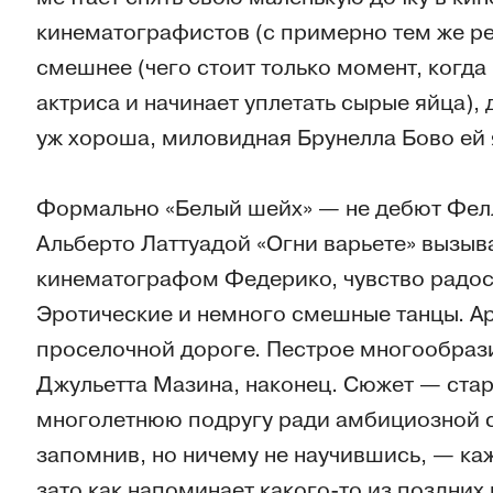
кинематографистов (с примерно тем же ре
смешнее (чего стоит только момент, когда
актриса и начинает уплетать сырые яйца), 
уж хороша, миловидная Брунелла Бово ей 
Формально «Белый шейх» — не дебют Фелл
Альберто Латтуадой «Огни варьете» вызыв
кинематографом Федерико, чувство радост
Эротические и немного смешные танцы. Ар
проселочной дороге. Пестрое многообрази
Джульетта Мазина, наконец. Сюжет — ста
многолетнюю подругу ради амбициозной ст
запомнив, но ничему не научившись, — к
зато как напоминает какого-то из поздних