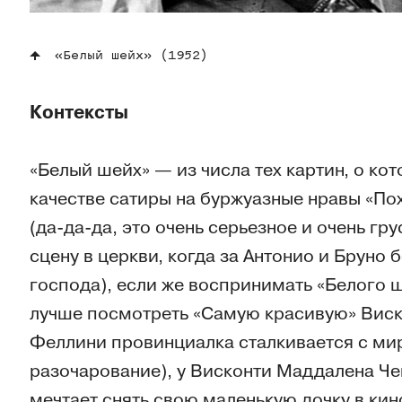
«Белый шейх» (1952)
Контексты
«Белый шейх» — из числа тех картин, о кот
качестве сатиры на буржуазные нравы «По
(да-да-да, это очень серьезное и очень гр
сцену в церкви, когда за Антонио и Бруно 
господа), если же воспринимать «Белого ш
лучше посмотреть «Самую красивую» Виск
Феллини провинциалка сталкивается с ми
разочарование), у Висконти Маддалена Че
мечтает снять свою маленькую дочку в кин