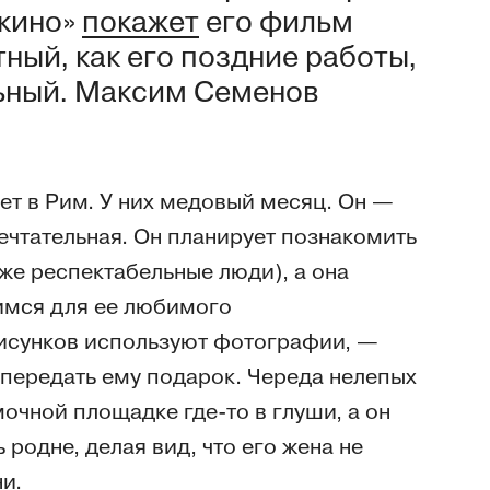
 кино»
покажет
его фильм
ный, как его поздние работы,
льный. Максим Семенов
т в Рим. У них медовый месяц. Он —
ечтательная. Он планирует познакомить
же респектабельные люди), а она
имся для ее любимого
исунков используют фотографии, —
 передать ему подарок. Череда нелепых
мочной площадке где-то в глуши, а он
родне, делая вид, что его жена не
и.