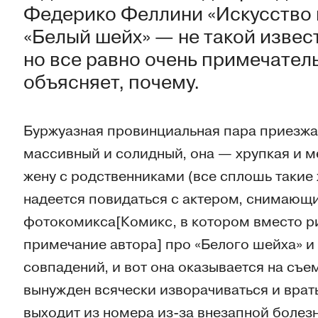
Федерико Феллини «Искусство
«Белый шейх» — не такой извест
но все равно очень примечате
объясняет, почему.
Буржуазная провинциальная пара приезжае
массивный и солидный, она — хрупкая и м
жену с родственниками (все сплошь такие 
надеется повидаться с актером, снимающ
фотокомикса[Комикс, в котором вместо р
примечание автора] про «Белого шейха» и
совпадений, и вот она оказывается на съе
вынужден всячески изворачиваться и врать 
выходит из номера из-за внезапной болезн