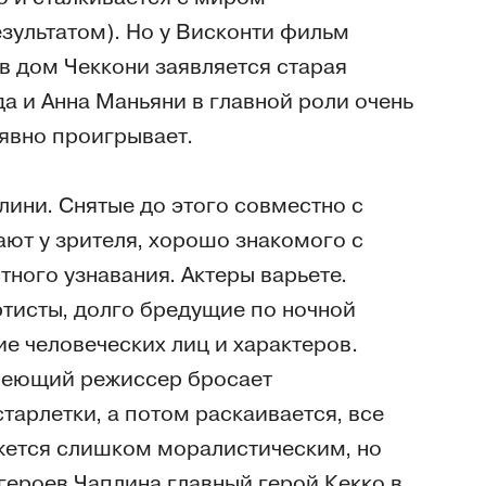
зультатом). Но у Висконти фильм
 в дом Чеккони заявляется старая
да и Анна Маньяни в главной роли очень
явно проигрывает.
ини. Снятые до этого совместно с
ают у зрителя, хорошо знакомого с
ного узнавания. Актеры варьете.
тисты, долго бредущие по ночной
е человеческих лиц и характеров.
реющий режиссер бросает
арлетки, а потом раскаивается, все
ажется слишком моралистическим, но
 героев Чаплина главный герой Кекко в