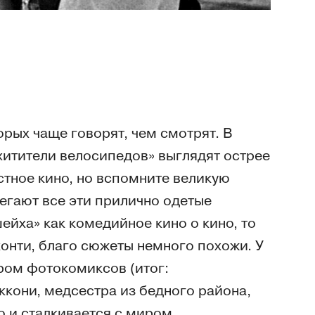
орых чаще говорят, чем смотрят. В
хитители велосипедов» выглядят острее
устное кино, но вспомните великую
бегают все эти прилично одетые
ейха» как комедийное кино о кино, то
онти, благо сюжеты немного похожи. У
ром фотокомиксов (итог:
ккони, медсестра из бедного района,
о и сталкивается с миром