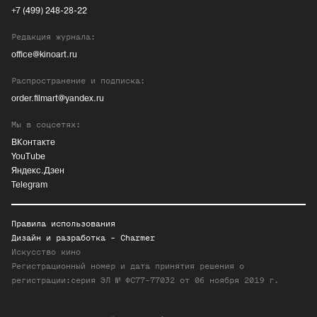
+7 (499) 248-28-22
Редакция журнала:
office@kinoart.ru
Распространение и подписка:
order.filmart@yandex.ru
Мы в соцсетях:
ВКонтакте
YouTube
Яндекс.Дзен
Telegram
Правила использования
Дизайн и разработка -
Charmer
Искусство кино
Регистрационный номер и дата принятия решения о
регистрации:серия ЭЛ № ФС77-77032 от 06 ноября 2019 г.