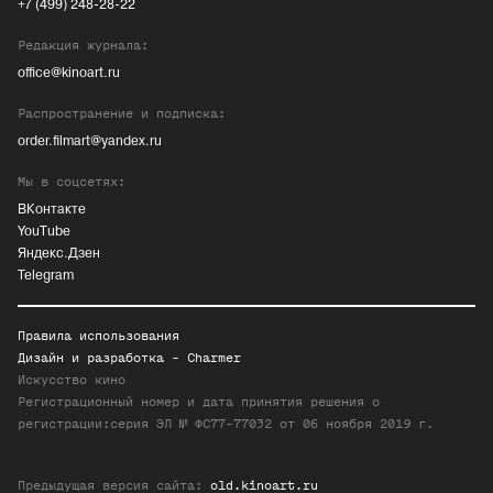
+7 (499) 248-28-22
Редакция журнала:
office@kinoart.ru
Распространение и подписка:
order.filmart@yandex.ru
Мы в соцсетях:
ВКонтакте
YouTube
Яндекс.Дзен
Telegram
Правила использования
Дизайн и разработка -
Charmer
Искусство кино
Регистрационный номер и дата принятия решения о
регистрации:серия ЭЛ № ФС77-77032 от 06 ноября 2019 г.
Предыдущая версия сайта:
old.kinoart.ru