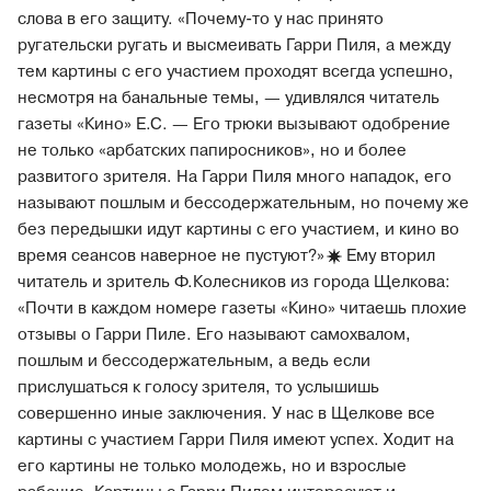
слова в его защиту. «Почему-то у нас принято
ругательски ругать и высмеивать Гарри Пиля, а между
тем картины с его участием проходят всегда успешно,
несмотря на банальные темы, — удивлялся читатель
газеты «Кино» Е.С. — Его трюки вызывают одобрение
не только «арбатских папиросников», но и более
развитого зрителя. На Гарри Пиля много нападок, его
называют пошлым и бессодержательным, но почему же
без передышки идут картины с его участием, и кино во
время сеансов наверное не
пустуют?»
Ему вторил
читатель и зритель Ф.Колесников из города Щелкова:
«Почти в каждом номере газеты «Кино» читаешь плохие
отзывы о Гарри Пиле. Его называют самохвалом,
пошлым и бессодержательным, а ведь если
прислушаться к голосу зрителя, то услышишь
совершенно иные заключения. У нас в Щелкове все
картины с участием Гарри Пиля имеют успех. Ходит на
его картины не только молодежь, но и взрослые