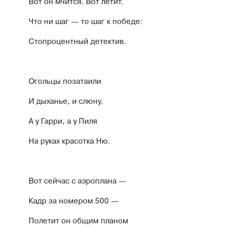
Вот он мчится. Вот летит.
Что ни шаг — то шаг к победе:
Стопроцентный детектив.
Огольцы позатаили
И дыханье, и слюну.
А у Гарри, а у Пиля
На руках красотка Ню.
Вот сейчас с аэроплана —
Кадр за номером 500 —
Полетит он общим планом