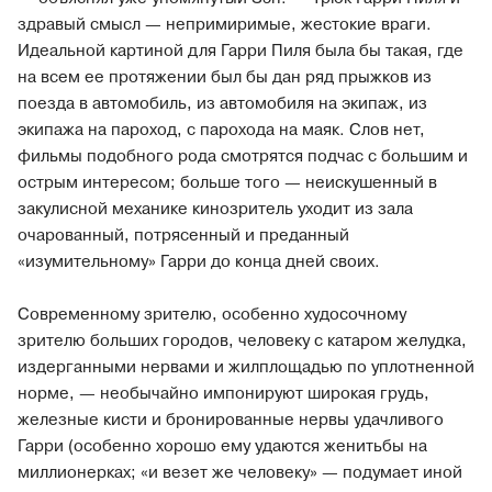
здравый смысл — непримиримые, жестокие враги.
Идеальной картиной для Гарри Пиля была бы такая, где
на всем ее протяжении был бы дан ряд прыжков из
поезда в автомобиль, из автомобиля на экипаж, из
экипажа на пароход, с парохода на маяк. Слов нет,
фильмы подобного рода смотрятся подчас с большим и
острым интересом; больше того — неискушенный в
закулисной механике кинозритель уходит из зала
очарованный, потрясенный и преданный
«изумительному» Гарри до конца дней своих.
Современному зрителю, особенно худосочному
зрителю больших городов, человеку с катаром желудка,
издерганными нервами и жилплощадью по уплотненной
норме, — необычайно импонируют широкая грудь,
железные кисти и бронированные нервы удачливого
Гарри (особенно хорошо ему удаются женитьбы на
миллионерках; «и везет же человеку» — подумает иной