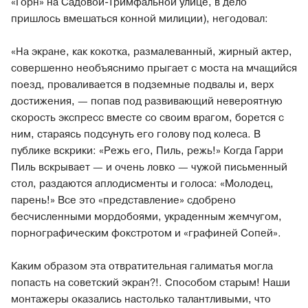
«Горн» на Садовой-Тримфальной улице, в дело
пришлось вмешаться конной милиции), негодовал:
«На экране, как кокотка, размалеванный, жирный актер,
совершенно необъяснимо прыгает с моста на мчащийся
поезд, проваливается в подземные подвалы и, верх
достижения, — попав под развивающий невероятную
скорость экспресс вместе со своим врагом, борется с
ним, стараясь подсунуть его голову под колеса. В
публике вскрики: «Режь его, Пиль, режь!» Когда Гарри
Пиль вскрывает — и очень ловко — чужой письменный
стол, раздаются аплодисменты и голоса: «Молодец,
парень!» Все это «представление» сдобрено
бесчисленными мордобоями, украденным жемчугом,
порнографическим фокстротом и «графиней Сопей».
Каким образом эта отвратительная галиматья могла
попасть на советский экран?!. Способом старым! Наши
монтажеры оказались настолько талантливыми, что