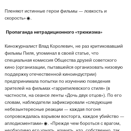
Пленяют истинные герои фильмы — ловкость и
скорость»
.
Пропаганда нетрадиционного «трюкизма»
Киножурналист Влад Королевич, не раз критиковавший
фильмы Пиля, упоминал в своей статье, что
специальная комиссия Общества друзей советского
кино (организации, пытавшейся организовать низовую
поддержку отечественной киноиндустрии)
предпринимала попытки по изучению поведения
зрителей на фильмах «гаррипилевского стиля» (в
частности, на сеансе ленты «Дочь двух отцов»). По его
словам, наблюдатели зафиксировали «следующие
небезынтересные реакции — каждая погоня
сопровождалась взрывом восторга, каждое убийство —
аплодисментами»
. «Прежде чем бороться с врагом,
необходимо его узнать, изучить, что, собственно, так