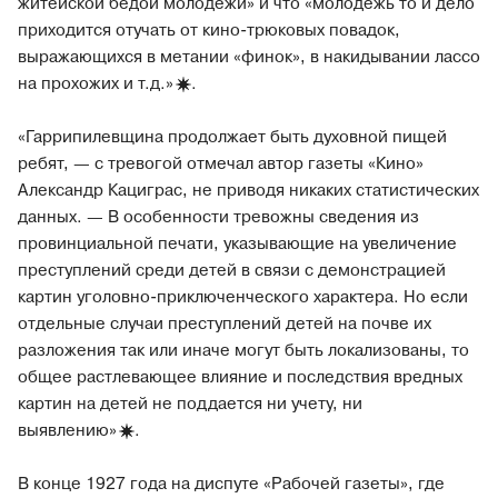
житейской бедой молодежи» и что «молодежь то и дело
приходится отучать от кино-трюковых повадок,
выражающихся в метании «финок», в накидывании лассо
на прохожих и
т.д.»
.
«Гаррипилевщина продолжает быть духовной пищей
ребят, — с тревогой отмечал автор газеты «Кино»
Александр Кациграс, не приводя никаких статистических
данных. — В особенности тревожны сведения из
провинциальной печати, указывающие на увеличение
преступлений среди детей в связи с демонстрацией
картин уголовно-приключенческого характера. Но если
отдельные случаи преступлений детей на почве их
разложения так или иначе могут быть локализованы, то
общее растлевающее влияние и последствия вредных
картин на детей не поддается ни учету, ни
выявлению»
.
В конце 1927 года на диспуте «Рабочей газеты», где