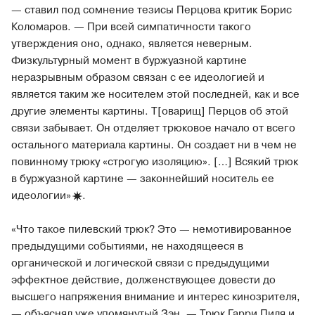
— ставил под сомнение тезисы Перцова критик Борис
Коломаров. — При всей симпатичности такого
утверждения оно, однако, является неверным.
Физкультурный момент в буржуазной картине
неразрывным образом связан с ее идеологией и
является таким же носителем этой последней, как и все
другие элементы картины. Т[оварищ] Перцов об этой
связи забывает. Он отделяет трюковое начало от всего
остального материала картины. Он создает ни в чем не
повинному трюку «строгую изоляцию». […] Всякий трюк
в буржуазной картине — законнейший носитель ее
идеологии»
.
«Что такое пилевский трюк? Это — немотивированное
предыдущими событиями, не находящееся в
органической и логической связи с предыдущими
эффектное действие, долженствующее довести до
высшего напряжения внимание и интерес кинозрителя,
— объяснял уже упомянутый Зэн. — Трюк Гарри Пиля и