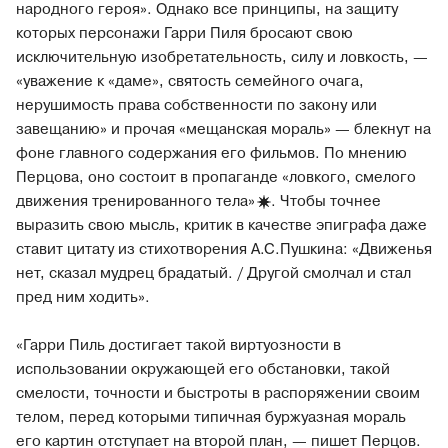
народного героя». Однако все принципы, на защиту
которых персонажи Гарри Пиля бросают свою
исключительную изобретательность, силу и ловкость, —
«уважение к «даме», святость семейного очага,
нерушимость права собственности по закону или
завещанию» и прочая «мещанская мораль» — блекнут на
фоне главного содержания его фильмов. По мнению
Перцова, оно состоит в пропаганде «ловкого, смелого
движения тренированного
тела»
. Чтобы точнее
выразить свою мысль, критик в качестве эпиграфа даже
ставит цитату из стихотворения А.С.Пушкина: «Движенья
нет, сказал мудрец брадатый. / Другой смолчал и стал
пред ним ходить».
«Гарри Пиль достигает такой виртуозности в
использовании окружающей его обстановки, такой
смелости, точности и быстроты в распоряжении своим
телом, перед которыми типичная буржуазная мораль
его картин отступает на второй план, — пишет Перцов.