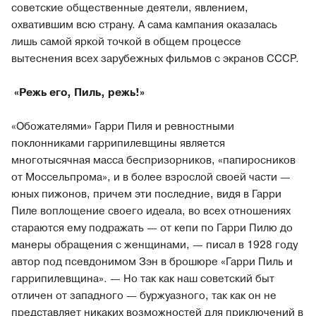
советские общественные деятели, явлением,
охватившим всю страну. А сама кампания оказалась
лишь самой яркой точкой в общем процессе
вытеснения всех зарубежных фильмов с экранов СССР.
«Режь его, Пиль, режь!»
«Обожателями» Гарри Пиля и ревностными
поклонниками гаррипилевщины является
многотысячная масса беспризорников, «папиросников
от Моссельпрома», и в более взрослой своей части —
юных пижонов, причем эти последние, видя в Гарри
Пиле воплощение своего идеала, во всех отношениях
стараются ему подражать — от кепи по Гарри Пилю до
манеры обращения с женщинами, — писал в 1928 году
автор под псевдонимом Зэн в брошюре «Гарри Пиль и
гаррипилевщина». — Но так как наш советский быт
отличен от западного — буржуазного, так как он не
представляет никаких возможностей для приключений в