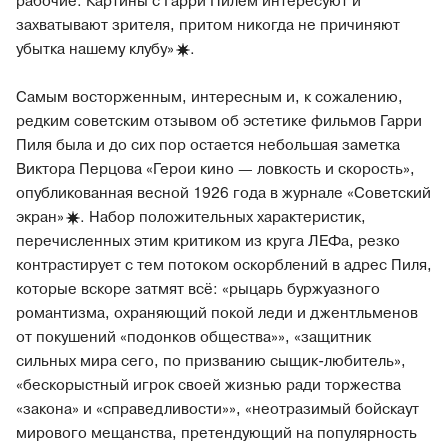
рабочие. Картины с Гарри Пилем интересуют и
захватывают зрителя, притом никогда не причиняют
убытка нашему
клубу»
.
Самым восторженным, интересным и, к сожалению,
редким советским отзывом об эстетике фильмов Гарри
Пиля была и до сих пор остается небольшая заметка
Виктора Перцова «Герои кино — ловкость и скорость»,
опубликованная весной 1926 года в журнале «Советский
экран»
. Набор положительных характеристик,
перечисленных этим критиком из круга ЛЕФа, резко
контрастирует с тем потоком оскорблений в адрес Пиля,
которые вскоре затмят всё: «рыцарь буржуазного
романтизма, охраняющий покой леди и джентльменов
от покушений «подонков общества»», «защитник
сильных мира сего, по призванию сыщик-любитель»,
«бескорыстный игрок своей жизнью ради торжества
«закона» и «справедливости»», «неотразимый бойскаут
мирового мещанства, претендующий на популярность