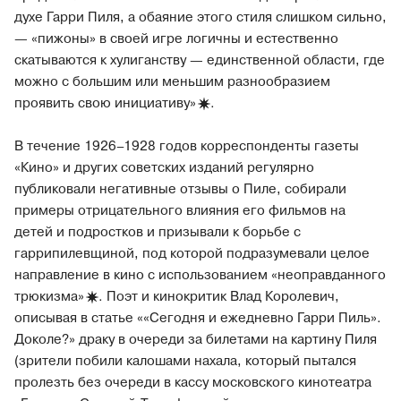
духе Гарри Пиля, а обаяние этого стиля слишком сильно,
— «пижоны» в своей игре логичны и естественно
скатываются к хулиганству — единственной области, где
можно с большим или меньшим разнообразием
проявить свою
инициативу»
.
В течение 1926–1928 годов корреспонденты газеты
«Кино» и других советских изданий регулярно
публиковали негативные отзывы о Пиле, собирали
примеры отрицательного влияния его фильмов на
детей и подростков и призывали к борьбе с
гаррипилевщиной, под которой подразумевали целое
направление в кино с использованием «неоправданного
трюкизма»
. Поэт и кинокритик Влад Королевич,
описывая в статье ««Сегодня и ежедневно Гарри Пиль».
Доколе?» драку в очереди за билетами на картину Пиля
(зрители побили калошами нахала, который пытался
пролезть без очереди в кассу московского кинотеатра