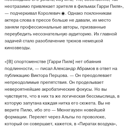
неотразимо привлекает зрителя в фильмах Гарри Пиля»,
— подчеркивал
Королевич
. Однако поклонникам
актера слова в прессе больше не давали, их место
заняли профессиональные авторы, призванные
переубедить несознательную аудиторию. Их главной
задачей стало разоблачение трюков немецкой
кинозвезды.
«[В] спортсменстве [Гарри Пиля] нет обаяния
подлинности, — писал Александр Абрамов в ответ на
публикацию Виктора Перцова. — Он преодолевает
непреодолимые препятствия. Он проделывает
невероятнейшие акробатические фокусы. Но вы
чувствуете, что в них та же логическая бессмыслица, в
которую запутана каждая нитка его сюжета. Вы не
верите Пилю, ибо это — Мюнхгаузен новейшей
формации. Перелет через Альпы по проволоке,
который он совершает, кажется, в «Пиратах воздуха»,