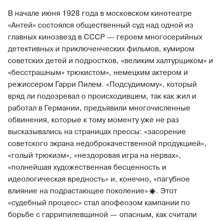
В начале июня 1928 года в московском кинотеатре
«Антей» состоялся общественный суд над одной из
главных кинозвезд в СССР — героем многосерийных
детективных и приключенческих фильмов, кумиром
советских детей и подростков, «великим халтурщиком» и
«бесстрашным» трюкистом», немецким актером и
режиссером Гарри Пилем. «Подсудимому», который
вряд ли подозревал о происходившем, так как жил и
работал в Германии, предъявили многочисленные
обвинения, которые к тому моменту уже не раз
высказывались на страницах прессы: «засорение
советского экрана недоброкачественной продукцией»,
«голый трюкизм», «нездоровая игра на нервах»,
«полнейшая художественная бесценность и
идеологическая вредность» и, конечно, «пагубное
влияние на подрастающее
поколение»
. Этот
«судебный процесс» стал апофеозом кампании по
борьбе с гаррипилевщиной — опасным, как считали