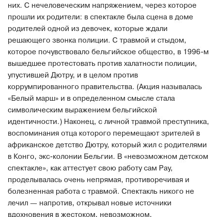
них. С нечеловеческим напряжением, через которое
прошли их родители: в спектакле была сцена в доме
родителей одной из девочек, которые ждали
решающего звонка полиции. С травмой и стыдом,
которое почувствовало бельгийское общество, в 1996-м
вышедшее протестовать против халатности полиции,
упустившей Дютру, и в целом против
коррумпированного правительства. (Акция называлась
«Белый марш» и в определенном смысле стала
символическим выражением бельгийской
идентичности.) Наконец, с личной травмой преступника,
воспоминания отца которого перемещают зрителей в
африканское детство Дютру, который жил с родителями
в Конго, экс-колонии Бельгии. В «невозможном детском
спектакле», как аттестует свою работу сам Рау,
проделывалась очень непрямая, противоречивая и
болезненная работа с травмой. Спектакль никого не
лечил — напротив, открывал новые источники
вдохновения в жестоком, невозможном,