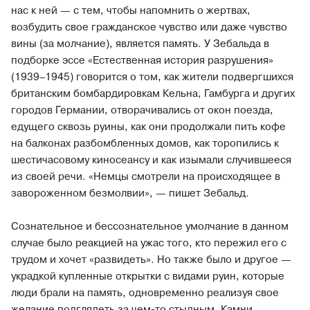
нас к ней — с тем, чтобы напомнить о жертвах,
возбудить свое гражданское чувство или даже чувство
вины (за молчание), является память. У Зебальда в
подборке эссе «Естественная история разрушения»
(1939–1945) говорится о том, как жители подвергшихся
британским бомбардировкам Кельна, Гамбурга и других
городов Германии, отворачивались от окон поезда,
едущего сквозь руины, как они продолжали пить кофе
на балконах разбомбленных домов, как торопились к
шестичасовому киносеансу и как изымали случившееся
из своей речи. «Немцы смотрели на происходящее в
завороженном безмолвии», — пишет Зебальд.
Сознательное и бессознательное умолчание в данном
случае было реакцией на ужас того, кто пережил его с
трудом и хочет «развидеть». Но также было и другое —
украдкой купленные открытки с видами руин, которые
люди брали на память, одновременно реализуя свое
желание подглядеть за чем-то стыдным. Камни