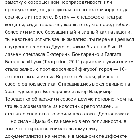
заметку о совершенной несправедливости или
преступлении, когда слушали это по телевизору, когда
срались в интернете. В этом — спецэффект театра:
когда ты, сидя в зале, слушаешь того, кто перед тобой,
более или менее беззащитный и видный как на ладони,
ты невольно испытываешь эмпатию, ты перемещаешься
внутренне на место Другого, каким бы он ни был. В
давнем спектакле Екатерины Бондаренко и Талгата
Баталова «Шум» (Театр.doc, 2011) зрители с удивлением
сталкивались с противоречивой фигурой героя — 16-
летнего школьника из Верхнего Уфалея, убившего
своего одноклассника. Отправившись в экспедицию на
Урал, «доковцы» Бондаренко и актер Владимир
Терещенко обнаружили совсем другую историю, чем та,
что вырисовывалась из новостных репортажей. В
статьях о спектакле говорили про отсвет Достоевского
— но сила «Шума» была именно в его подлинности, в
том, что открылось внимательному слуху
документалистов на месте, и в мощном спецэффекте