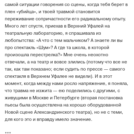
самой ситуации говорения со сцены, когда тебя берет в
плен «убийца», и твоей травмой становится
переживание сопричастности его радикальному опыту.
Много лет спустя, приехав в Верхний Уфалей на
театральную лабораторию, я спрашивала из
любопытства: «А что с тем мальчиком? А знаете ли вы
про спектакль «Шум»? А где та школа, в которой
произошла перестрелка?» Мне очень неохотно
отвечали, а на театр и вовсе злились (потому что все не
так, как там показано; если судить по прессе — самого
спектакля в Верхнем Уфалее не видели). И в этот
момент, когда между нами росло напряжение, я поняла,
что травма не изжита — ею поделились с другими, с
живущими в Москве и Петербурге (вторая постановка
пьесы была осуществлена на хорошо оборудованной
Новой сцене Александринского театра), но не с теми,
для кого это и вправду имело значение.
***