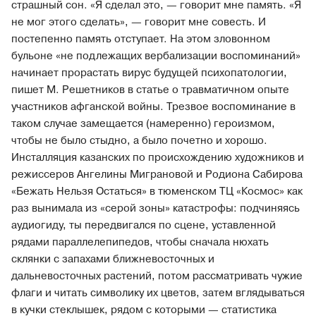
страшный сон. «Я сделал это, — говорит мне память. «Я
не мог этого сделать», — говорит мне совесть. И
постепенно память отступает. На этом зловонном
бульоне «не подлежащих вербализации воспоминаний»
начинает прорастать вирус будущей психопатологии,
пишет М. Решетников в статье о травматичном опыте
участников афганской войны. Трезвое воспоминание в
таком случае замещается (намеренно) героизмом,
чтобы не было стыдно, а было почетно и хорошо.
Инсталляция казанских по происхождению художников и
режиссеров Ангелины Миграновой и Родиона Сабирова
«Бежать Нельзя Остаться» в тюменском ТЦ «Космос» как
раз вынимала из «серой зоны» катастрофы: подчиняясь
аудиогиду, ты передвигался по сцене, уставленной
рядами параллелепипедов, чтобы сначала нюхать
склянки с запахами ближневосточных и
дальневосточных растений, потом рассматривать чужие
флаги и читать символику их цветов, затем вглядываться
в кучки стеклышек, рядом с которыми — статистика