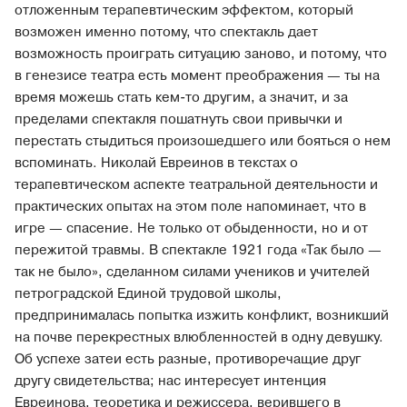
отложенным терапевтическим эффектом, который
возможен именно потому, что спектакль дает
возможность проиграть ситуацию заново, и потому, что
в генезисе театра есть момент преображения — ты на
время можешь стать кем-то другим, а значит, и за
пределами спектакля пошатнуть свои привычки и
перестать стыдиться произошедшего или бояться о нем
вспоминать. Николай Евреинов в текстах о
терапевтическом аспекте театральной деятельности и
практических опытах на этом поле напоминает, что в
игре — спасение. Не только от обыденности, но и от
пережитой травмы. В спектакле 1921 года «Так было —
так не было», сделанном силами учеников и учителей
петроградской Единой трудовой школы,
предпринималась попытка изжить конфликт, возникший
на почве перекрестных влюбленностей в одну девушку.
Об успехе затеи есть разные, противоречащие друг
другу свидетельства; нас интересует интенция
Евреинова, теоретика и режиссера, верившего в