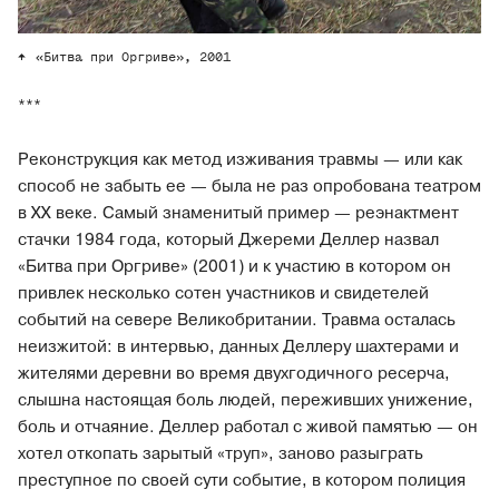
«Битва при Оргриве», 2001
***
Реконструкция как метод изживания травмы — или как
способ не забыть ее — была не раз опробована театром
в XX веке. Самый знаменитый пример — реэнактмент
стачки 1984 года, который Джереми Деллер назвал
«Битва при Оргриве» (2001) и к участию в котором он
привлек несколько сотен участников и свидетелей
событий на севере Великобритании. Травма осталась
неизжитой: в интервью, данных Деллеру шахтерами и
жителями деревни во время двухгодичного ресерча,
слышна настоящая боль людей, переживших унижение,
боль и отчаяние. Деллер работал с живой памятью — он
хотел откопать зарытый «труп», заново разыграть
преступное по своей сути событие, в котором полиция