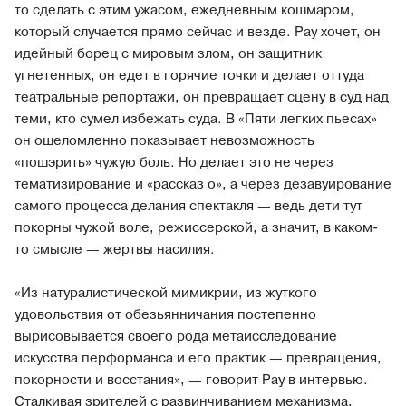
то сделать с этим ужасом, ежедневным кошмаром,
который случается прямо сейчас и везде. Рау хочет, он
идейный борец с мировым злом, он защитник
угнетенных, он едет в горячие точки и делает оттуда
театральные репортажи, он превращает сцену в суд над
теми, кто сумел избежать суда. В «Пяти легких пьесах»
он ошеломленно показывает невозможность
«пошэрить» чужую боль. Но делает это не через
тематизирование и «рассказ о», а через дезавуирование
самого процесса делания спектакля — ведь дети тут
покорны чужой воле, режиссерской, а значит, в каком-
то смысле — жертвы насилия.
«Из натуралистической мимикрии, из жуткого
удовольствия от обезьянничания постепенно
вырисовывается своего рода метаисследование
искусства перформанса и его практик — превращения,
покорности и восстания», — говорит Рау в интервью.
Сталкивая зрителей с развинчиванием механизма,