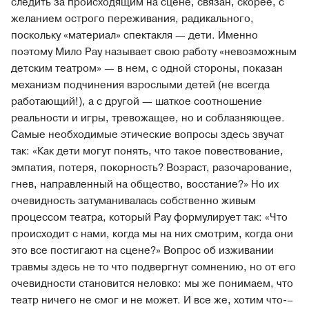
следить за происходящим на сцене, связан, скорее, с
желанием острого переживания, радикального,
поскольку «материал» спектакля — дети. Именно
поэтому Мило Рау называет свою работу «невозможным
детским театром» — в нем, с одной стороны, показан
механизм подчинения взрослыми детей (не всегда
работающий!), а с другой — шаткое соотношение
реальности и игры, тревожащее, но и соблазняющее.
Самые необходимые этические вопросы здесь звучат
так: «Как дети могут понять, что такое повествование,
эмпатия, потеря, покорность? Возраст, разочарование,
гнев, направленный на общество, восстание?» Но их
очевидность затуманивалась собственно живым
процессом театра, который Рау формулирует так: «Что
происходит с нами, когда мы на них смотрим, когда они
это все постигают на сцене?» Вопрос об изживании
травмы здесь не то что подвергнут сомнению, но от его
очевидности становится неловко: мы же понимаем, что
театр ничего не смог и не может. И все же, хотим что-–