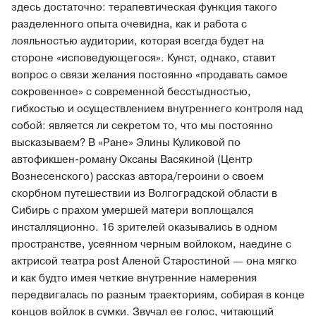
здесь достаточно: терапевтическая функция такого
разделенного опыта очевидна, как и работа с
лояльностью аудитории, которая всегда будет на
стороне «исповедующегося». Кунст, однако, ставит
вопрос о связи желания постоянно «продавать самое
сокровенное» с современной бесстыдностью,
гибкостью и осуществлением внутреннего контроля над
собой: является ли секретом то, что мы постоянно
высказываем? В «Ране» Элины Куликовой по
автофикшен-роману Оксаны Васякиной (Центр
Вознесенского) рассказ автора/героини о своем
скорбном путешествии из Волгоградской области в
Сибирь с прахом умершей матери воплощался
инсталляционно. 16 зрителей оказывались в одном
пространстве, усеянном черным войлоком, наедине с
актрисой театра post Аленой Старостиной — она мягко
и как будто имея четкие внутренние намерения
передвигалась по разным траекториям, собирая в конце
концов войлок в сумки. Звучал ее голос, читающий