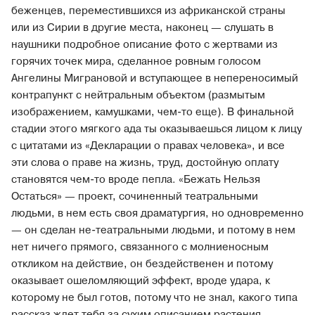
беженцев, переместившихся из африканской страны
или из Сирии в другие места, наконец — слушать в
наушники подробное описание фото с жертвами из
горячих точек мира, сделанное ровным голосом
Ангелины Миграновой и вступающее в непереносимый
контрапункт с нейтральным объектом (размытым
изображением, камушками, чем-то еще). В финальной
стадии этого мягкого ада ты оказываешься лицом к лицу
с цитатами из «Декларации о правах человека», и все
эти слова о праве на жизнь, труд, достойную оплату
становятся чем-то вроде пепла. «Бежать Нельзя
Остаться» — проект, сочиненный театральными
людьми, в нем есть своя драматургия, но одновременно
— он сделан не-театральными людьми, и потому в нем
нет ничего прямого, связанного с молниеносным
откликом на действие, он бездейственен и потому
оказывает ошеломляющий эффект, вроде удара, к
которому не был готов, потому что не знал, какого типа
рассказ ждет тебя за сухим описанием растения,