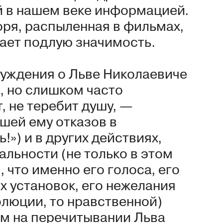
 в нашем веке информацией.
воря, распыленная в фильмах,
тает подлую значимость.
суждения о Льве Николаевиче
о, но слишком часто
, не теребит душу, —
шей ему отказов в
!») и в других действиях,
альности (не только в этом
 что именно его голоса, его
 установок, его нежелания
олюции, то нравственной)
ем на перечитывании Льва