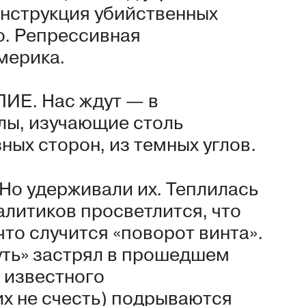
онструкция убийственных
о. Репрессивная
мерика.
ИЕ. Нас ждут — в
лы, изучающие столь
ных сторон, из темных углов.
 Но удерживали их. Теплилась
алитиков просветлится, что
что случится «поворот винта».
уть» застрял в прошедшем
а известного
их не счесть) подрываются