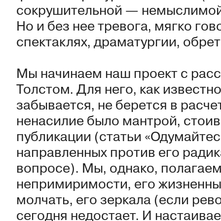
сокрушительной — немыслимой
Но и без нее тревога, мягко го
спектаклях, драматургии, обре
Мы начинаем наш проект с рас
Толстом. Для него, как известн
забывается, не берется в расчет
ненасилие было мантрой, стоив
публикации (статьи «Одумайтесь
направленных против его радик
вопросе). Мы, однако, полагаем,
непримиримости, его жизненных
молчать, его зеркала (если рев
сегодня недостает. И настаива