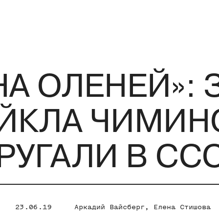
А ОЛЕНЕЙ»: 
ЙКЛА ЧИМИН
РУГАЛИ В СС
23.06.19
Аркадий Вайсберг
,
Елена Стишова