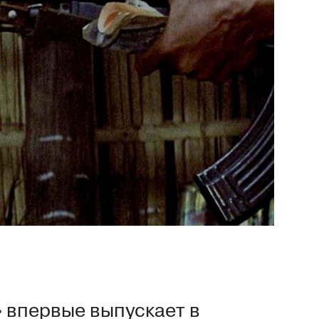
» впервые
выпускает
в