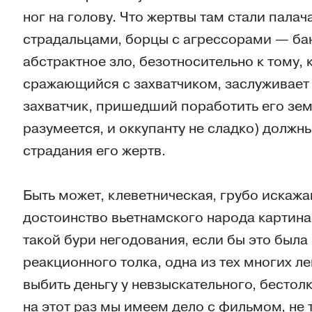
ног на голову. Что жертвы там стали пала
страдальцами, борцы с агрессорами — бан
абстрактное зло, безотносительно к тому, к
сражающийся с захватчиком, заслуживает 
захватчик, пришедший поработить его земл
разумеется, и оккупанту не сладко) должны
страдания его жертв.
Быть может, клеветническая, грубо иска
достоинство вьетнамского народа картина
такой бури негодования, если бы это была
реакционного толка, одна из тех многих л
выбить деньгу у невзыскательного, бестолк
на этот раз мы имеем дело с фильмом, не 