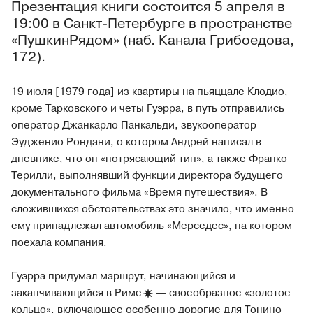
Презентация книги состоится 5 апреля в
19:00 в Санкт-Петербурге в пространстве
«ПушкинРядом» (наб. Канала Грибоедова,
172).
19 июля [1979 года] из квартиры на пьяццале Клодио,
кроме Тарковского и четы Гуэрра, в путь отправились
оператор Джанкарло Панкальди, звукооператор
Эудженио Рондани, о котором Андрей написал в
дневнике, что он «потрясающий тип», а также Франко
Терилли, выполнявший функции директора будущего
документального фильма «Время путешествия». В
сложившихся обстоятельствах это значило, что именно
ему принадлежал автомобиль «Мерседес», на котором
поехала компания.
Гуэрра придумал маршрут, начинающийся и
заканчивающийся в
Риме
— своеобразное «золотое
кольцо», включающее особенно дорогие для Тонино