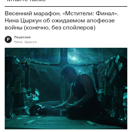
Весенний марафон. «Мстители: Финал».
Нина Цыркун об ожидаемом апофеозе
войны (конечно, без спойлеров)
Рецензии
Р
Нина
Цыркун