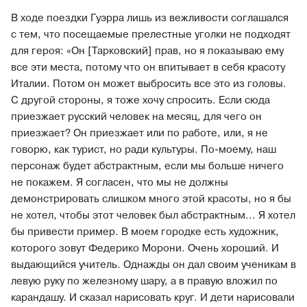
В ходе поездки Гуэрра лишь из вежливости соглашался
с тем, что посещаемые прелестные уголки не подходят
для героя: «Он [Тарковский] прав, но я показываю ему
все эти места, потому что он впитывает в себя красоту
Италии. Потом он может выбросить все это из головы.
С другой стороны, я тоже хочу спросить. Если сюда
приезжает русский человек на месяц, для чего он
приезжает? Он приезжает или по работе, или, я не
говорю, как турист, но ради культуры. По-моему, наш
персонаж будет абстрактным, если мы больше ничего
не покажем. Я согласен, что мы не должны
демонстрировать слишком много этой красоты, но я бы
не хотел, чтобы этот человек был абстрактным... Я хотел
бы привести пример. В моем городке есть художник,
которого зовут Федерико Морони. Очень хороший. И
выдающийся учитель. Однажды он дал своим ученикам в
левую руку по железному шару, а в правую вложил по
карандашу. И сказал нарисовать круг. И дети нарисовали