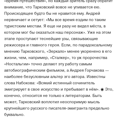
«Время путешествия», но каждый зритель сразу обратит
внимание, что Тарковский вовсе не упивается ею.
Происходящее будто бы не нравится ему. Андрей
нервничает и сетует: «Мы все время ездим по таким
туристским местам. Я еще ни разу не видел ме́ста, в
котором мог бы оказаться наш персонаж». Уже на этом
этапе проступают теснейшие узы, связывающие
режиссера и главного героя. Если, по парадоксальному
мнению Тарковского, «Зеркало» менее укоренено в его
жизни, чем, например, «Сталкер», то уж пророчества
«Ностальгии» точно делают эту работу самым
автобиографическим фильмом, а Андрея Горчакова —
наиболее безусловным альтер эго автора. Известны
слова Набокова: «Всякий истинный сочинитель
эмигрирует в свое искусство и пребывает в нём
»
.
Это,
конечно, относится не только к литераторам. Быть
может, Тарковский воплотил неоспоримую мысль
крупнейшего русского писателя-эмигранта предельно
буквально.