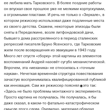
ее любила мать Тарковского. В более поздние работы
он впускал свое прошлое уже не мелкими корпускулами,
а огромными пластами. И речь не только о «Зеркале», в
котором режиссер использовал даже подлинные места
из своего детства. Скажем, некоторые эпизоды были
сняты в Переделкине, возле литфондовской дачи,
бывшего дома расстрелянного в период сталинских
репрессий писателя Бруно Ясенского, где Тарковские
жили после возвращения из эвакуации в 1943 году.
Много лет спустя «сборку» этой картины из элементов
воспоминаний Андрей назовёт сугубо механистической.
Впрочем, эта «механика» не относилась к «точным
наукам». Нечеткая временна́я структура повествования
зачастую воспринималась квалифицированной публикой
как инновация. Сам же режиссер
пояснял
это так:
«Здесь не было проблемы монтажного эксперимента.
Просто картина не получалась. Не получалась, я бы
даже сказал, в каком-то фатально-катастрофическом
смысле этого слова. Очевидно, материал обладал