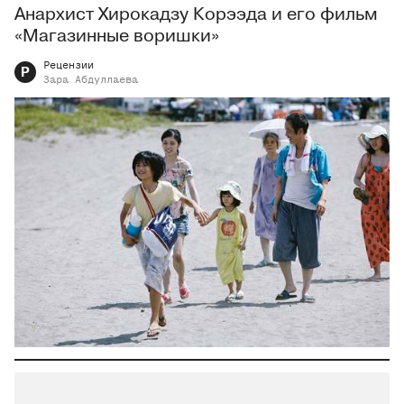
Анархист Хирокадзу Корээда и его фильм
«Магазинные воришки»
Рецензии
Р
Зара
Абдуллаева