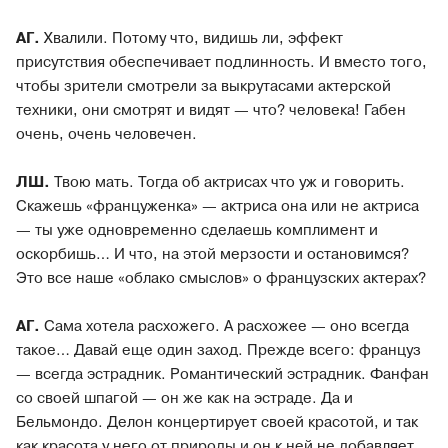
АГ.
Хвалили. Потому что, видишь ли, эффект
присутствия обеспечивает подлинность. И вместо того,
чтобы зрители смотрели за выкрутасами актерской
техники, они смотрят и видят — что? человека! Габен
очень, очень человечен.
ЛШ.
Твою мать. Тогда об актрисах что уж и говорить.
Скажешь «француженка» — актриса она или не актриса
— ты уже одновременно сделаешь комплимент и
оскорбишь… И что, на этой мерзости и остановимся?
Это все наше «облако смыслов» о французских актерах?
АГ.
Сама хотела расхожего. А расхожее — оно всегда
такое… Давай еще один заход. Прежде всего: француз
— всегда эстрадник. Романтический эстрадник. Фанфан
со своей шпагой — он же как на эстраде. Да и
Бельмондо. Делон концертирует своей красотой, и так
как красота у него от природы и он к ней не добавляет