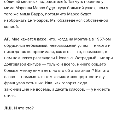
обличий местных подражателей. Так чуть позднее у
мима Марселя Марсо будет куда больший успех, чем у
того же мима Барро, потому что Марсо будет
изображать Енгибаров. Мы обзаведемся собственной
копией.
АГ.
Мне кажется даже, что, когда на Монтана в 1957-ом
обрушился небывалый, невозможный успех — никого и
никогда так не принимали, как его, — то, возможно, в
нем немножко разглядели Шевалье. Эстрадный шик при
долговязой фигуре — только и всего, ничего общего
больше между ними нет, но кто об этом знает? Вот это
слово — помимо «легкомыслия» и «концертности»: у
французов есть шик. Или, как говорят люди,
закончившие не восемь, а десять классов, — у них есть
стиль.
ЛШ.
И что это?