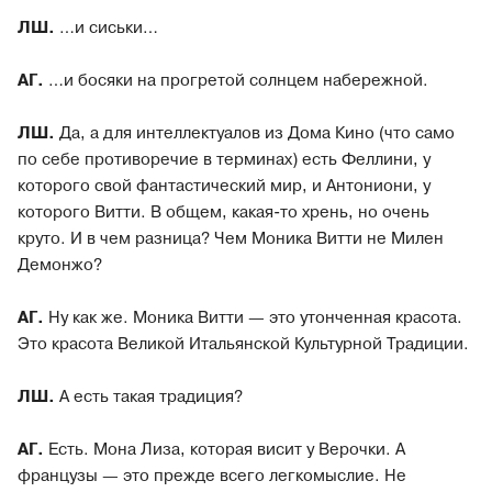
ЛШ.
…и сиськи…
АГ.
…и босяки на прогретой солнцем набережной.
ЛШ.
Да, а для интеллектуалов из Дома Кино (что само
по себе противоречие в терминах) есть Феллини, у
которого свой фантастический мир, и Антониони, у
которого Витти. В общем, какая-то хрень, но очень
круто. И в чем разница? Чем Моника Витти не Милен
Демонжо?
АГ.
Ну как же. Моника Витти — это утонченная красота.
Это красота Великой Итальянской Культурной Традиции.
ЛШ.
А есть такая традиция?
АГ.
Есть. Мона Лиза, которая висит у Верочки. А
французы — это прежде всего легкомыслие. Не