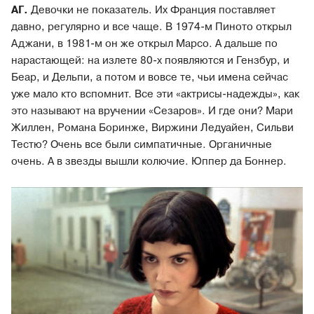
АГ.
Девочки не показатель. Их Франция поставляет
давно, регулярно и все чаще. В 1974-м Пиното открыл
Аджани, в 1981-м он же открыл Марсо. А дальше по
нарастающей: на излете 80-х появляются и Гензбур, и
Беар, и Дельпи, а потом и вовсе те, чьи имена сейчас
уже мало кто вспомнит. Все эти «актрисы-надежды», как
это называют на вручении «Сезаров». И где они? Мари
Жиллен, Романа Боринже, Виржини Ледуайен, Сильви
Тестю? Очень все были симпатичные. Органичные
очень. А в звезды вышли колючие. Юппер да Боннер.