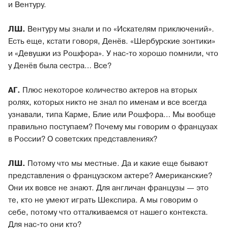
и Вентуру.
ЛШ.
Вентуру мы знали и по «Искателям приключений».
Есть еще, кстати говоря, Денёв. «Шербурские зонтики»
и «Девушки из Рошфора». У нас-то хорошо помнили, что
у Денёв была сестра… Все?
АГ.
Плюс некоторое количество актеров на вторых
ролях, которых никто не знал по именам и все всегда
узнавали, типа Карме, Блие или Рошфора… Мы вообще
правильно поступаем? Почему мы говорим о французах
в России? О советских представлениях?
ЛШ.
Потому что мы местные. Да и какие еще бывают
представления о французском актере? Американские?
Они их вовсе не знают. Для англичан французы — это
те, кто не умеют играть Шекспира. А мы говорим о
себе, потому что отталкиваемся от нашего контекста.
Для нас-то они кто?