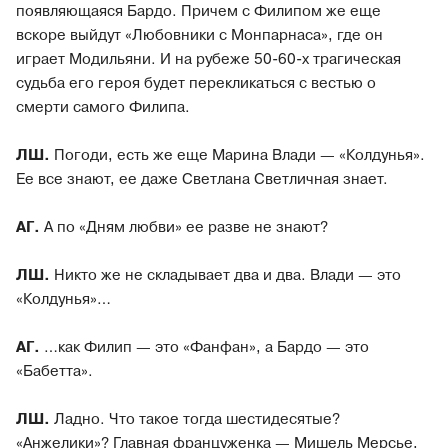
появляющаяся Бардо. Причем с Филипом же еще
вскоре выйдут «Любовники с Монпарнаса», где он
играет Модильяни. И на рубеже 50-60-х трагическая
судьба его героя будет перекликаться с вестью о
смерти самого Филипа.
ЛШ.
Погоди, есть же еще Марина Влади — «Колдунья».
Ее все знают, ее даже Светлана Светличная знает.
АГ.
А по «Дням любви» ее разве не знают?
ЛШ.
Никто же не складывает два и два. Влади — это
«Колдунья»…
АГ.
…как Филип — это «Фанфан», а Бардо — это
«Бабетта».
ЛШ.
Ладно. Что такое тогда шестидесятые?
«Анжелики»? Главная француженка — Мишель Мерсье,