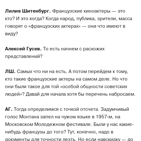
Лилия Шитенбург.
Французские киноактеры — это
кто? И это когда? Когда народ, публика, зрители, масса
говорят о «французских актерах» — они что имеют в
виду?
Алексей Гусев.
То есть начнем с расхожих
представлений?
ЛШ.
Самых что ни на есть. А потом перейдем к тому,
кто такие французские актеры на самом деле. Но что
они были такое для той «особой общности советских
людей»? Давай для начала хотя бы перечень набросаем.
АГ.
Тогда определимся с точкой отсчета. Задумчивый
голос Монтана запел на чужом языке в 1957-м, на
Московском Молодежном фестивале. Были у нас какие-
нибудь французы до того? Тут, конечно, надо в
документы для точности лезть. Но если навскидку — до