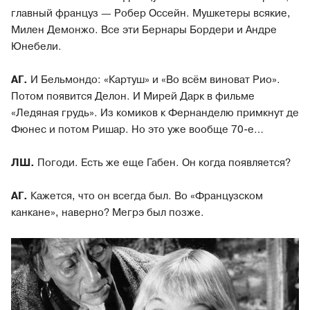
главный француз — Робер Оссейн. Мушкетеры всякие,
Милен Демонжо. Все эти Бернары Бордери и Андре
Юнебели.
АГ.
И Бельмондо: «Картуш» и «Во всём виноват Рио».
Потом появится Делон. И Мирей Дарк в фильме
«Ледяная грудь». Из комиков к Фернанделю примкнут де
Фюнес и потом Ришар. Но это уже вообще 70-е…
ЛШ.
Погоди. Есть же еще Габен. Он когда появляется?
АГ.
Кажется, что он всегда был. Во «Французском
канкане», наверно? Мегрэ был позже.