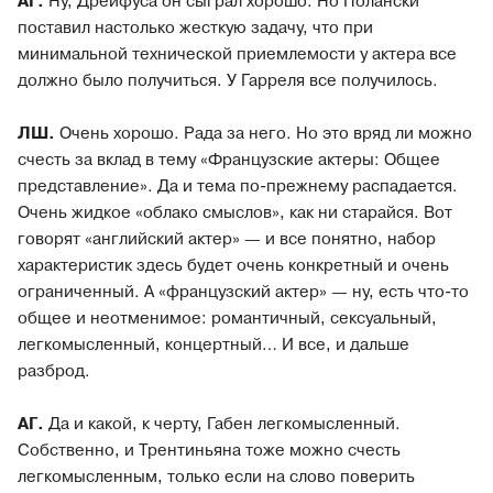
АГ.
Ну, Дрейфуса он сыграл хорошо. Но Полански
поставил настолько жесткую задачу, что при
минимальной технической приемлемости у актера все
должно было получиться. У Гарреля все получилось.
ЛШ.
Очень хорошо. Рада за него. Но это вряд ли можно
счесть за вклад в тему «Французские актеры: Общее
представление». Да и тема по-прежнему распадается.
Очень жидкое «облако смыслов», как ни старайся. Вот
говорят «английский актер» — и все понятно, набор
характеристик здесь будет очень конкретный и очень
ограниченный. А «французский актер» — ну, есть что-то
общее и неотменимое: романтичный, сексуальный,
легкомысленный, концертный… И все, и дальше
разброд.
АГ.
Да и какой, к черту, Габен легкомысленный.
Собственно, и Трентиньяна тоже можно счесть
легкомысленным, только если на слово поверить