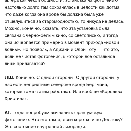
актера как некой общности. Установка на фотогению
настолько долго там сохранялась в целости как догма,
что даже когда она вроде бы должна была уже
отшелушиться за старомодностью, то никуда не делась.
Можно, конечно, сказать, что эта установка была
связана с черно-белым кино, со светописью, и тогда
она исчерпается примерно в момент прихода «новой
волны». Но позволь, а Аджани и Одри Тоту — что это,
если не чистая фотогения, к которой все остальное
лишь прилагается?
ЛШ.
Конечно. С одной стороны. С другой стороны, у
нас есть неприятные северяне вроде Бергмана,
которые тоже с этим работают. Или вообще «Королева
Христина».
АГ.
Тогда попробуем вычленить французскую
фотогению. Что это такое, если коротко и по Деллюку?
Это состояние внутренней лихорадки.