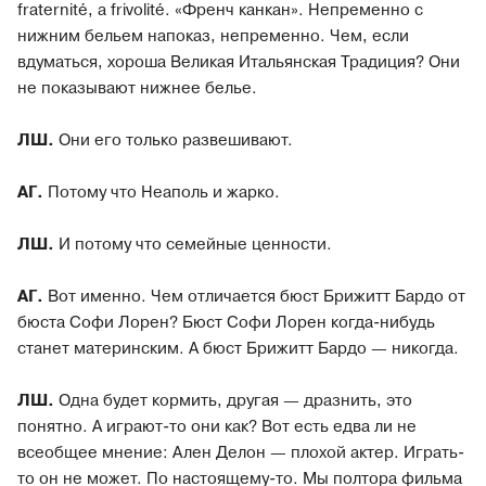
fraternité, а frivolité. «Френч канкан». Непременно с
нижним бельем напоказ, непременно. Чем, если
вдуматься, хороша Великая Итальянская Традиция? Они
не показывают нижнее белье.
ЛШ.
Они его только развешивают.
АГ.
Потому что Неаполь и жарко.
ЛШ.
И потому что семейные ценности.
АГ.
Вот именно. Чем отличается бюст Брижитт Бардо от
бюста Софи Лорен? Бюст Софи Лорен когда-нибудь
станет материнским. А бюст Брижитт Бардо — никогда.
ЛШ.
Одна будет кормить, другая — дразнить, это
понятно. А играют-то они как? Вот есть едва ли не
всеобщее мнение: Ален Делон — плохой актер. Играть-
то он не может. По настоящему-то. Мы полтора фильма