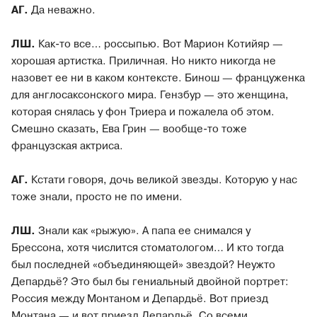
АГ.
Да неважно.
ЛШ.
Как-то все… россыпью. Вот Марион Котийяр —
хорошая артистка. Приличная. Но никто никогда не
назовет ее ни в каком контексте. Бинош — француженка
для англосаксонского мира. Гензбур — это женщина,
которая снялась у фон Триера и пожалела об этом.
Смешно сказать, Ева Грин — вообще-то тоже
французская актриса.
АГ.
Кстати говоря, дочь великой звезды. Которую у нас
тоже знали, просто не по имени.
ЛШ.
Знали как «рыжую». А папа ее снимался у
Брессона, хотя числится стоматологом… И кто тогда
был последней «объединяющей» звездой? Неужто
Депардьё? Это был бы гениальный двойной портрет:
Россия между Монтаном и Депардьё. Вот приезд
Монтана — и вот приезд Депардьё. Со всеми