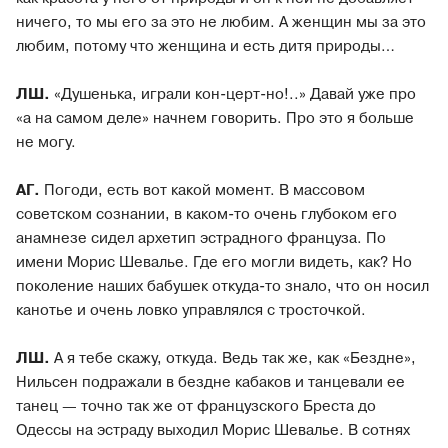
ничего, то мы его за это не любим. А женщин мы за это
любим, потому что женщина и есть дитя природы…
ЛШ.
«Душенька, играли кон-церт-но!..» Давай уже про
«а на самом деле» начнем говорить. Про это я больше
не могу.
АГ.
Погоди, есть вот какой момент. В массовом
советском сознании, в каком-то очень глубоком его
анамнезе сидел архетип эстрадного француза. По
имени Морис Шевалье. Где его могли видеть, как? Но
поколение наших бабушек откуда-то знало, что он носил
канотье и очень ловко управлялся с тросточкой.
ЛШ.
А я тебе скажу, откуда. Ведь так же, как «Бездне»,
Нильсен подражали в бездне кабаков и танцевали ее
танец — точно так же от французского Бреста до
Одессы на эстраду выходил Морис Шевалье. В сотнях