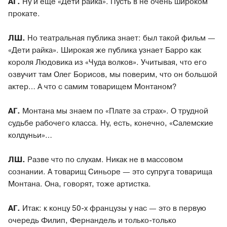
АГ.
Ну и еще «Дети райка». Пусть в не очень широком
прокате.
ЛШ.
Но театральная публика знает: был такой фильм —
«Дети райка». Широкая же публика узнает Барро как
короля Людовика из «Чуда волков». Учитывая, что его
озвучит там Олег Борисов, мы поверим, что он большой
актер… А что с самим товарищем Монтаном?
АГ.
Монтана мы знаем по «Плате за страх». О трудной
судьбе рабочего класса. Ну, есть, конечно, «Салемские
колдуньи»…
ЛШ.
Разве что по слухам. Никак не в массовом
сознании. А товарищ Синьоре — это супруга товарища
Монтана. Она, говорят, тоже артистка.
АГ.
Итак: к концу 50-х французы у нас — это в первую
очередь Филип, Фернандель и только-только