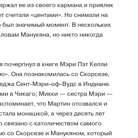
ержал ее из своего кармана и привлек
ет считали «центами». Но снимали на
о был значимый момент. В нескольких
словам Манукяна, но никто никогда
я почерпнул в книге Мэри Пэт Келли
но». Она познакомилась со Скорсезе,
леджа Сент-Мэри-оф-Вудс в Индиане.
ми в Чикаго; Микки — сестра Мэри —
споминает, что Мартин отозвался и
стала монашкой, а через десять лет
о связано с католичеством самого
вью со Скорсезе и Манукяном, который