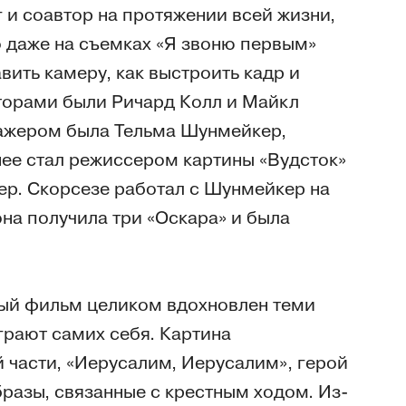
г и соавтор на протяжении всей жизни,
то даже на съемках «Я звоню первым»
вить камеру, как выстроить кадр и
аторами были Ричард Колл и Майкл
тажером была Тельма Шунмейкер,
нее стал режиссером картины «Вудсток»
ер. Скорсезе работал с Шунмейкер на
она получила три «Оскара» и была
вый фильм целиком вдохновлен теми
играют самих себя. Картина
й части, «Иерусалим, Иерусалим», герой
разы, связанные с крестным ходом. Из-