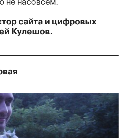
о не насовсем.
ктор сайта и цифровых
гей Кулешов.
рвая