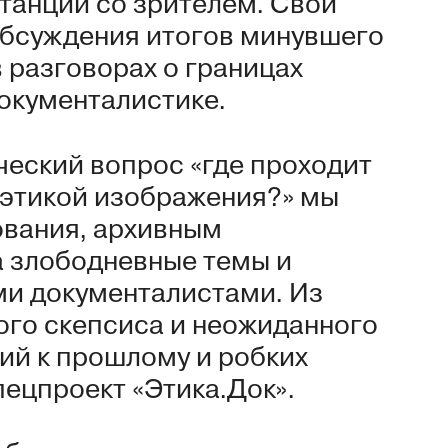
станции со зрителем. Свой
 обсуждения итогов минувшего
 разговорах о границах
окументалистике.
ческий вопрос «где проходит
 этикой изображения?» мы
ования, архивным
а злободневные темы и
и документалистами. Из
ого скепсиса и неожиданного
ий к прошлому и робких
пецпроект «Этика.Док».