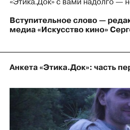
«Этика.Док» с вами надолго — н
Вступительное слово — реда
медиа «Искусство кино» Сер
Анкета «Этика.Док»: часть пе