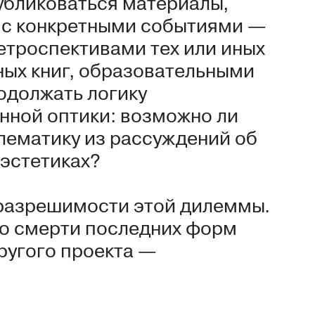
публиковаться материалы,
т с конкретными событиями —
 ретроспективами тех или иных
ных книг, образовательными
одолжать логику
анной оптики: возможно ли
лематику из рассуждений об
 эстетиках?
 разрешимости этой дилеммы.
до смерти последних форм
ругого проекта —