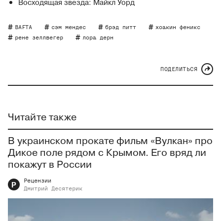
Восходящая звезда: Майкл Уорд
BAFTA
сэм мендес
брэд питт
хоакин феникс
рене зеллвегер
лора дерн
ПОДЕЛИТЬСЯ
Читайте также
В украинском прокате фильм «Вулкан» про
Дикое поле рядом с Крымом. Его вряд ли
покажут в России
Рецензии
Р
Дмитрий
Десятерик