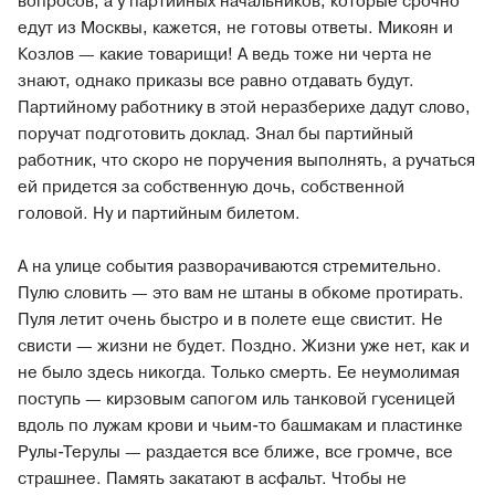
вопросов, а у партийных начальников, которые срочно
едут из Москвы, кажется, не готовы ответы. Микоян и
Козлов — какие товарищи! А ведь тоже ни черта не
знают, однако приказы все равно отдавать будут.
Партийному работнику в этой неразберихе дадут слово,
поручат подготовить доклад. Знал бы партийный
работник, что скоро не поручения выполнять, а ручаться
ей придется за собственную дочь, собственной
головой. Ну и партийным билетом.
А на улице события разворачиваются стремительно.
Пулю словить — это вам не штаны в обкоме протирать.
Пуля летит очень быстро и в полете еще свистит. Не
свисти — жизни не будет. Поздно. Жизни уже нет, как и
не было здесь никогда. Только смерть. Ее неумолимая
поступь — кирзовым сапогом иль танковой гусеницей
вдоль по лужам крови и чьим-то башмакам и пластинке
Рулы-Терулы — раздается все ближе, все громче, все
страшнее. Память закатают в асфальт. Чтобы не