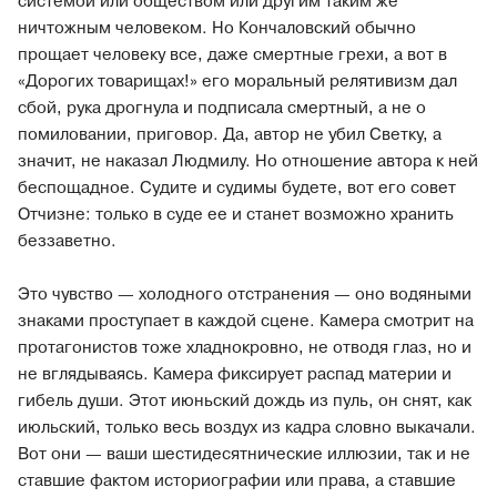
системой или обществом или другим таким же
ничтожным человеком. Но Кончаловский обычно
прощает человеку все, даже смертные грехи, а вот в
«Дорогих товарищах!» его моральный релятивизм дал
сбой, рука дрогнула и подписала смертный, а не о
помиловании, приговор. Да, автор не убил Светку, а
значит, не наказал Людмилу. Но отношение автора к ней
беспощадное. Судите и судимы будете, вот его совет
Отчизне: только в суде ее и станет возможно хранить
беззаветно.
Это чувство — холодного отстранения — оно водяными
знаками проступает в каждой сцене. Камера смотрит на
протагонистов тоже хладнокровно, не отводя глаз, но и
не вглядываясь. Камера фиксирует распад материи и
гибель души. Этот июньский дождь из пуль, он снят, как
июльский, только весь воздух из кадра словно выкачали.
Вот они — ваши шестидесятнические иллюзии, так и не
ставшие фактом историографии или права, а ставшие