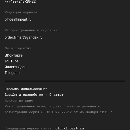
+7 (499) 248-28-22
Редакция журнала:
office@kinoart.ru
Распространение и подписка:
order.filmart@yandex.ru
Мы в соцсетях:
ВКонтакте
YouTube
Яндекс.Дзен
Telegram
Правила использования
Дизайн и разработка -
Charmer
Искусство кино
Регистрационный номер и дата принятия решения о
регистрации:серия ЭЛ № ФС77-77032 от 06 ноября 2019 г.
Предыдущая версия сайта:
old.kinoart.ru