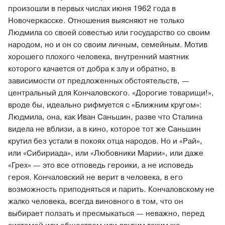
произошли в первых числах июня 1962 года в
Новочеркасске. Отношения выясняют не только
Людмила со своей совестью или государство со своим
народом, но и он со своим личным, семейным. Мотив
хорошего плохого человека, внутренний маятник
которого качается от добра к злу и обратно, в
зависимости от предложенных обстоятельств, —
центральный для Кончаловского. «Дорогие товарищи!»,
вроде бы, идеально рифмуется с «Ближним кругом»:
Людмила, она, как Иван Саньшин, разве что Сталина
видела не вблизи, а в кино, которое тот же Саньшин
крутил без устали в покоях отца народов. Но и «Рай»,
или «Сибириада», или «Любовники Марии», или даже
«Грех» — это все отповедь героики, а не исповедь
героя. Кончаловский не верит в человека, в его
возможность приподняться и парить. Кончаловскому не
жалко человека, всегда виновного в том, что он
выбирает ползать и пресмыкаться — неважно, перед