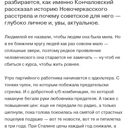
разбирается, как именно Кончаловский
рассказал историю Новочеркасского
расстрела и почему советское для него —
глубоко личное и, увы, актуальное.
Людмилой ее назвали, чтобы людям она была мила. Но
в ее ближнем кругу людей как раз совсем мало —
сплошные звери, поэтому редкое проявление
человеческого она старается не замечать — ну чтоб не
сбиться с курса, чтобы жить ровнее.
Утро партийного работника начинается с адюльтера. С
тонких чулок, по которым побежала предательски
стрелка. И с добротной х/б-комбинации, по которой
накануне бегали руки любовника-предателя. А также с
повышения цен: еще не передали по радио, а только
шепнули, пока голова покоилась на смятой от страстных
поцелуев подушке — вот те новости, вот те и пятилетка
в три года. При Сталине цены каждый год снижали, а