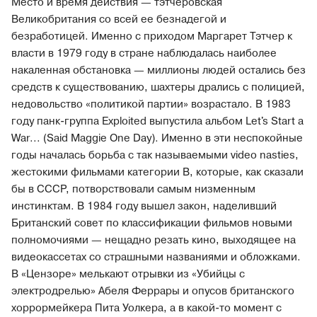
Место и время действия — тэтчеровская
Великобритания со всей ее безнадегой и
безработицей. Именно с приходом Маргарет Тэтчер к
власти в 1979 году в стране наблюдалась наиболее
накаленная обстановка — миллионы людей остались без
средств к существованию, шахтеры дрались с полицией,
недовольство «политикой партии» возрастало. В 1983
году панк-группа Exploited выпустила альбом Let's Start a
War... (Said Maggie One Day). Именно в эти неспокойные
годы началась борьба с так называемыми video nasties,
жестокими фильмами категории B, которые, как сказали
бы в СССР, потворствовали самым низменным
инстинктам. В 1984 году вышел закон, наделивший
Британский совет по классификации фильмов новыми
полномочиями — нещадно резать кино, выходящее на
видеокассетах со страшными названиями и обложками.
В «Цензоре» мелькают отрывки из «Убийцы с
электродрелью» Абеля Феррары и опусов британского
хоррормейкера Пита Уолкера, а в какой-то момент с