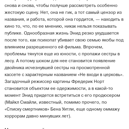
снова и снова, чтобы получше рассмотреть особенно
жестокую сцену. Нет, она не гик, а тот самый цензор из
названия, и работа, которой она гордится, — находить в
кино то, что, по ее мнению, никак нельзя показывать
публике. Однообразная жизнь Энид резко ухудшается
после того, как психопат убивает свою семью якобы под
влиянием разрешенного ей фильма. Впрочем,
проблемы тянутся еще из юности, с пропажи сестры в
лесу. А потому шоком для нее становится появление
двойника исчезнувшей сестры на просмотренной
кассете с характерным названием «Не входи в церковь».
Загадочный режиссер картины Фредерик Норт
становится объектом ее одержимости, а в какой-то
момент Энид придется встретиться с его продюсером
(Майкл Смайли, известный, помимо прочего, по
«Списку смертников» Бена Уитли, еще одному оммажу
хоррорам давно минувших лет).