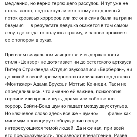
медленно, но верно теряющего рассудок. И тут уже не
столь важно, подтолкнул ли ее к этому ежедневный
поток кровавых хорроров или же она сама была на грани
безумия — в результате девушка окажется в том самом
лесу, где когда-то получила травму, и заново проживет
ее с топором в руках.
При всем визуальном изяществе и выдержанности
стиля «Цензор» не дотягивает ни до эстетского артхауса
Питера Стрикленда «Студия звукозаписи «Берберян», ни
до лихой в своей чрезмерности стилизации под джалло
«Монтажер» Адама Брукса и Мэттью Кеннеди. Так и не
определившись, что именно ей важнее, психология
героини или кровь и жуть, драма или собственно
хоррор, Бэйли-Бонд шумно падает между двух стульев.
Но ключевое слово здесь все же «шумно» –— фильм как
минимум провоцирует обсуждение среди
интересующихся темой людей. Да и финал, при всей
его предсказуемости, производит впечатление. Разве