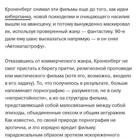
Кроненберг снимал эти фильмы еще до того, как идеи
киберпанка
, новой психоделии и очищающего насилия
вышли на авансцену, и потому вынужденно маскировал
их, используя проверенный жанр — фантастику. 90-е
дали ему шанс высказаться напрямую — и он снял
«Автокатастрофу».
Отказавшись от коммерческого жанра, Кроненберг не
смог пристать к берегу притчи, религиозной проповеди
или мистического фильма (хотя это, возможно, входило
в его задачу). То, что получилось в результате, больше
напоминает порнографию — разумеется, не в силу
«непристойности», а из-за структуры фильма,
представляющей собой малосвязанные между собой
эпизоды, объединенные сексом и общим антуражем.
Как известно, по своей природе порнография не
эротична, и это изрядно вредит фильму:
парадоксальным образом эротизм искореженного