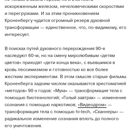
искореженным железом, нечеловеческими скоростями
и перегрузками. И за этим проникновением
Кроненбергу чудится огромный резерв духовной
трансформации — единственное, что, по-видимому, его
интересует.
В поисках путей духовного перерождения 90-е
наследуют 60-м, но на смену миролюбивым «детям
цветов» приходят «дети конца века», с въевшимся в
кровь пессимизмом и готовностью ко все более
жестким экспериментам. В этом смысле старые фильмы
Кроненберга задним числом оказываются хрестоматией
«методов» 90-х годов: «Муха» — трансформация тела с
помощью биотехнологий; «Голый завтрак» — изменение
сознания с помощью наркотиков;
«Видеодром»
—
трансформация тела с помощью hi-tech, «Сканнеры» —
радикальное изменение сознания вплоть до полного
его уничтожения.