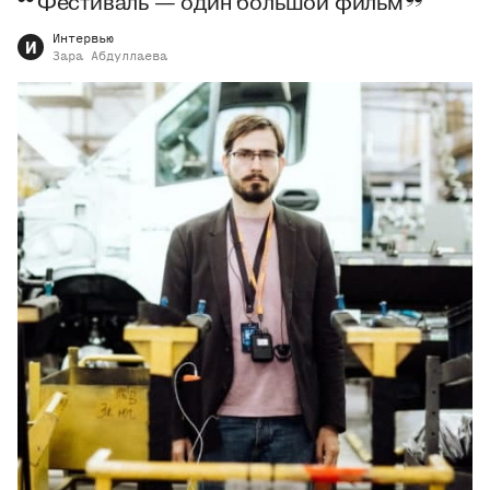
Фестиваль — один большой фильм
Интервью
И
Зара
Абдуллаева