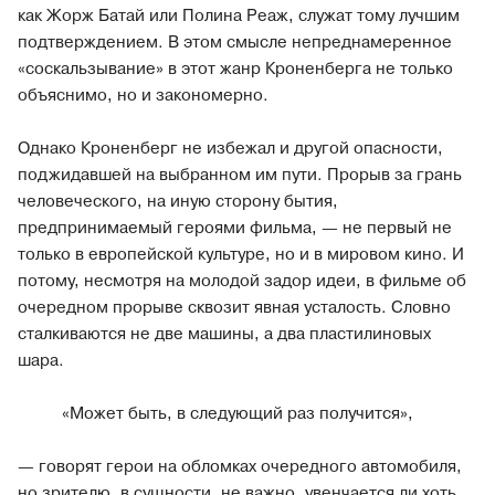
как Жорж Батай или Полина Реаж, служат тому лучшим
подтверждением. В этом смысле непреднамеренное
«соскальзывание» в этот жанр Кроненберга не только
объяснимо, но и закономерно.
Однако Кроненберг не избежал и другой опасности,
поджидавшей на выбранном им пути. Прорыв за грань
человеческого, на иную сторону бытия,
предпринимаемый героями фильма, — не первый не
только в европейской культуре, но и в мировом кино. И
потому, несмотря на молодой задор идеи, в фильме об
очередном прорыве сквозит явная усталость. Словно
сталкиваются не две машины, а два пластилиновых
шара.
«Может быть, в следующий раз получится»,
— говорят герои на обломках очередного автомобиля,
но зрителю, в сущности, не важно, увенчается ли хоть