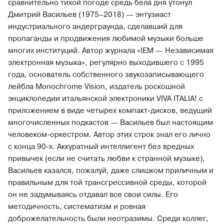
сравнительно тихой погоде средь бела дня утонул
Дмитрий Васильев (1975–2018) — энтузиаст
индустриального андерграунда, сделавший для
пропаганды и продвижения любимой музыки больше
многих институций. Автор журнала «IEM — Независимая
электронная музыка», регулярно выходившего с 1995
года, основатель собственного звукозаписывающего
лейбла Monochrome Vision, издатель роскошной
энциклопедии итальянской электроники VIVA ITALIA! с
приложением в виде четырех компакт-дисков, ведущий
многочисленных подкастов — Васильев был настоящим
человеком-оркестром. Автор этих строк знал его лично
с конца 90-х. Аккуратный интеллигент без вредных
привычек (если не считать любви к странной музыке),
Васильев казался, пожалуй, даже слишком приличным и
правильным для той трансгрессивной среды, которой
он не задумываясь отдавал все свои силы. Его
методичность, систематизм и ровная
доброжелательность были неотразимы. Среди коллег,