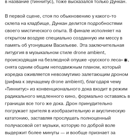
в название (тиннитус), тоже высказался только Дункан.
В первой сцене, стоя по обыкновению у какого-то
склепа на кладбище, Дункан делится подробностями
своего мистического опыта. В финале исполняет на
открытом воздухе специально созданную им мессу в
память об утонувшем Васильеве. Эта заключительная
литургия в музыкальном стиле drone ambient,
происходящая на безлюдной опушке «русского
леса»
,
снята одним общим неподвижным планом, который
изредка оживляется невозмутимо залетающим дроном
(рифма к звучащему drone ambient), благодаря чему
«Тиннитус» из конвенционального дока входит в режим
радикального медленного кино, формально оставаясь в
границах все того же дока. Дрон принудительно
погружает зрителя в изобразительную и акустическую
кататонию, заставляя прослушать полноценный
получасовой сет музыки, которую по доброй воле
выдержит более минуты — и вообще признает за