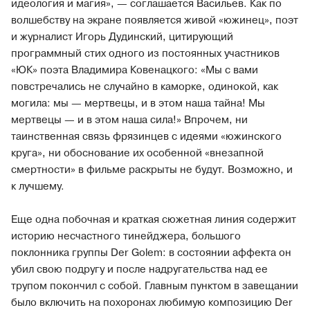
идеология и магия», — соглашается Васильев. Как по
волшебству на экране появляется живой «южинец», поэт
и журналист Игорь Дудинский, цитирующий
программный стих одного из постоянных участников
«ЮК» поэта Владимира Ковенацкого: «Мы с вами
повстречались не случайно в каморке, одинокой, как
могила: мы — мертвецы, и в этом наша тайна! Мы
мертвецы — и в этом наша сила!» Впрочем, ни
таинственная связь фрязинцев с идеями «южинского
круга», ни обоснование их особенной «внезапной
смертности» в фильме раскрыты не будут. Возможно, и
к лучшему.
Еще одна побочная и краткая сюжетная линия содержит
историю несчастного тинейджера, большого
поклонника группы Der Golem: в состоянии аффекта он
убил свою подругу и после надругательства над ее
трупом покончил с собой. Главным пунктом в завещании
было включить на похоронах любимую композицию Der