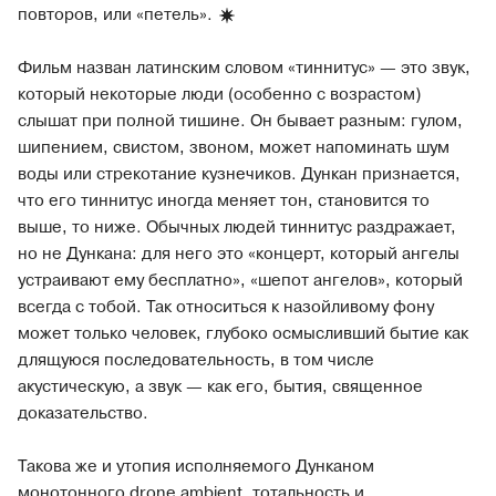
повторов, или
«петель».
Фильм назван латинским словом «тиннитус» — это звук,
который некоторые люди (особенно с возрастом)
слышат при полной тишине. Он бывает разным: гулом,
шипением, свистом, звоном, может напоминать шум
воды или стрекотание кузнечиков. Дункан признается,
что его тиннитус иногда меняет тон, становится то
выше, то ниже. Обычных людей тиннитус раздражает,
но не Дункана: для него это «концерт, который ангелы
устраивают ему бесплатно», «шепот ангелов», который
всегда с тобой. Так относиться к назойливому фону
может только человек, глубоко осмысливший бытие как
длящуюся последовательность, в том числе
акустическую, а звук — как его, бытия, священное
доказательство.
Такова же и утопия исполняемого Дунканом
монотонного drone ambient, тотальность и