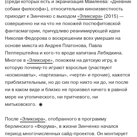
(среди которых есть и экранизация Мамлеева: «Дневник
собаки философа»), относительная киноизвестность
приходит к Зинченко с выходом
«Эликсира»
(2015) —
совершенно ни на что не похожей постюфитовской
фантасмагории, причудливо реанимирующей идеи
Николая Федорова о воскрешении всех умерших на
основе микста из Андрея Платонова, Павла
Пепперштейна и кого-то вроде капитана Лебядкина.
Многое в
«Эликсире»
, похожем на детскую игру, в
которую почему-то играют взрослые (участвуют
«космонавты», «партизаны», «черти» и прочие), кажется
приблизительным, но до сих пор никто ни до, ни после
ни в каком виде и близко не произвел ничего в равной
мере ни утопического, ни притчевого, ни
митьковского.
После
«Эликсира»
, отобранного в программу
берлинского «Форума», в жизни Зинченко начался
период многочисленных сайд-проектов. Он монтирует