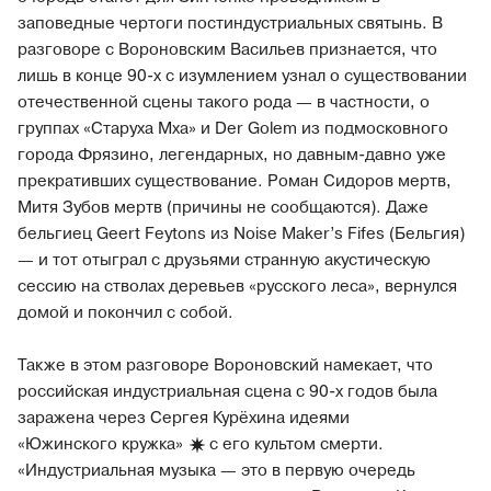
заповедные чертоги постиндустриальных святынь. В
разговоре с Вороновским Васильев признается, что
лишь в конце 90-х с изумлением узнал о существовании
отечественной сцены такого рода — в частности, о
группах «Старуха Мха» и Der Golem из подмосковного
города Фрязино, легендарных, но давным-давно уже
прекративших существование. Роман Сидоров мертв,
Митя Зубов мертв (причины не сообщаются). Даже
бельгиец Geert Feytons из Noise Maker’s Fifes (Бельгия)
— и тот отыграл с друзьями странную акустическую
сессию на стволах деревьев «русского леса», вернулся
домой и покончил с собой.
Также в этом разговоре Вороновский намекает, что
российская индустриальная сцена с 90-х годов была
заражена через Сергея Курёхина идеями
«Южинского кружка»
с его культом смерти.
«Индустриальная музыка — это в первую очередь