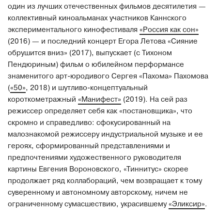
один из лучших отечественных фильмов десятилетия —
коллективный киноальманах участников Каннского
экспериментального кинофестиваля
«Россия как сон»
(2016) — и последний концерт Егора Летова «Сияние
обрушится вниз» (2017), выпускает (с Тихоном
Пендюриным) фильм о юбилейном перформансе
знаменитого арт-юродивого Сергея «Пахома» Пахомова
(
«50»
, 2018) и шутливо-концептуальный
короткометражный
«Манифест»
(2019). На сей раз
режиссер определяет себя как «постановщика», что
скромно и справедливо: сфокусированный на
малознакомой режиссеру индустриальной музыке и ее
героях, сформированный представлениями и
предпочтениями художественного руководителя
картины Евгения Вороновского, «Тиннитус» скорее
продолжает ряд коллабораций, чем возвращает к тому
суверенному и автономному авторскому, ничем не
ограниченному сумасшествию, украсившему
«Эликсир»
.