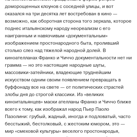
доморощенных клоунов с соседней улицы, и вот
оказался на три десятка лет востребован в кино —
возможно, как оборотная сторона того зеркала, которое
поднес итальянскому народу неореализм с его
наигранным и навязчивым «документальным»
изображением простонародного быта, проливший
столько слез над тяжелой народной долей. В
киноателланах Франко и Чиччо документальности нет ни
грамма — но это настоящие народные шуты,
массовики-затейники, владеющие труднейшим
искусством одним своим появлением превращать в
буффонаду все на свете — от политических страстей
злобы дня до строгой классики. Из «великих
киноитальянцев» маски ателланы Франко и Чиччо ближе
всего к тому, как изображал народ Пьер Паоло
Пазолини: грубый, жадный, иногда и подловатый, часто
бесстыжий, бестолковый, с жестоким юмором, это —
мир «смеховой культуры» веселого простонародья,