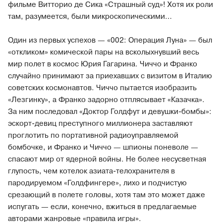
фильме Витторио де Сика «Страшный суд»! Хотя их роли
там, разумеется, были микроскопическими…
Один из первых успехов — «002: Операция Луна» — был
«откликом» комической пары на всколыхнувший весь
мир полет в космос Юрия Гагарина. Чиччо и Франко
случайно принимают за приехавших с визитом в Италию
советских космонавтов. Чиччо пытается изобразить
«Лезгинку», а Франко задорно отплясывает «Казачка».
За ним последовал «Доктор Голдфут и девушки-бомбы»:
эскорт-девиц преступного миллионера заставляют
проглотить по портативной радиоуправляемой
бомбочке, и Франко и Чиччо — шпионы поневоле —
спасают мир от ядерной войны. Не более несусветная
глупость, чем котелок азиата-телохранителя в
пародируемом «Голдфингере», лихо и подчистую
срезающий в полете головы, хотя там это может даже
испугать — если, конечно, вжиться в предлагаемые
авторами жанровые «правила игры».