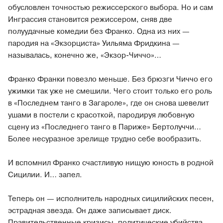
обусловлен точностью режиссерского выбора. Но и сам
Инграссия становится режиссером, сняв две
полуудачные комедии без Франко. Одна из них —
пародия на «Экзорциста» Уильяма Фридкина —
называлась, конечно же, «Экзор-Чиччо»…
Франко Франки повезло меньше. Без брюзги Чиччо его
ужимки так уже не смешили. Чего стоит только его роль
в «Последнем танго в Загароле», где он снова шевелит
ушами в постели с красоткой, пародируя любовную
сцену из «Последнего танго в Париже» Бертолуччи…
Более несуразное зрелище трудно себе вообразить.
И вспомнил Франко счастливую нищую юность в родной
Сицилии. И… запел.
Теперь он — исполнитель народных сицилийских песен,
эстрадная звезда. Он даже записывает диск.
Правительственные кризисы, политические убийства,