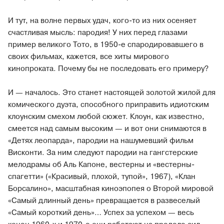
И тут, на волне первых удач, кого-то из них осеняет
счастливая мысль: пародия! У них перед глазами
пример великого Тото, в 1950-е спародировавшего в
своих фильмах, кажется, все хиты мирового
кинопроката. Почему бы не последовать его примеру?
И — началось. Это станет настоящей золотой жилой для
комического дуэта, способного приправить идиотским
клоунским смехом любой сюжет. Клоун, как известно,
смеется над самым высоким — и вот они снимаются в
«Детях леопарда», пародии на нашумевший фильм
Висконти. За ним следуют пародии на гангстерские
мелодрамы об Аль Капоне, вестерны и «вестерны-
спагетти» («Красивый, плохой, тупой», 1967), «Клан
Борсалино», масштабная киноэпопея о Второй мировой
«Самый длинный день» превращается в развеселый
«Самый короткий день»… Успех за успехом — весь