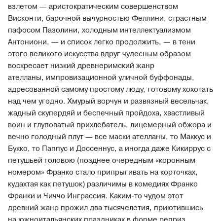
взлетом — аристократическим совершенством
Висконти, барочной вычурностью Феллини, страстным
пафосом Пазолини, холодным интеллектуализмом
Антониони, — и список легко продолжить, — в тени
этого великого искусства вдруг чудесным образом
воскресает низкий древнеримский жанр
ателланы, импровизационной уличной буффонады,
адресованной самому простому люду, готовому хохотать
над чем угодно. Хмурый ворчун и развязный весельчак,
жадный скупердяй и беспечный пройдоха, хвастливый
воин и глуповатый прихлебатель, лицемерный обжора и
вечно голодный плут — все маски ателланы, то Маккус и
Букко, то Паппус и Доссеннус, а иногда даже Кикиррус с
петушьей головою (позднее очередным «коронным
номером» Франко стало припрыгивать на корточках,
кудахтая как петушок) различимы в комедиях Франко
Франки и Чиччо Инграссия. Каким-то чудом этот
древний жанр прожил два тысячелетия, приютившись
на южноитальянских праздниках в форме реприз