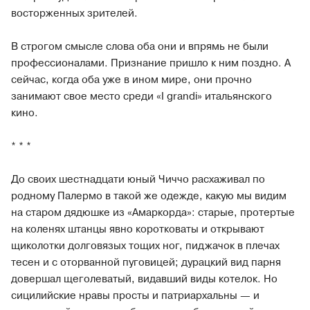
восторженных зрителей.
В строгом смысле слова оба они и впрямь не были
профессионалами. Признание пришло к ним поздно. А
сейчас, когда оба уже в ином мире, они прочно
занимают свое место среди «I grandi» итальянского
кино.
* * *
До своих шестнадцати юный Чиччо расхаживал по
родному Палермо в такой же одежде, какую мы видим
на старом дядюшке из «Амаркорда»: старые, протертые
на коленях штанцы явно коротковаты и открывают
щиколотки долговязых тощих ног, пиджачок в плечах
тесен и с оторванной пуговицей; дурацкий вид парня
довершал щеголеватый, видавший виды котелок. Но
сицилийские нравы просты и патриархальны — и