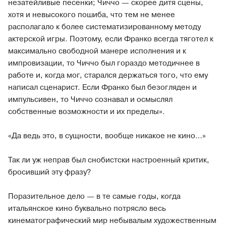
незатейливые песенки; Чиччо — скорее дитя сцены,
хотя и невысокого пошиба, что тем не менее
располагало к более систематизированному методу
актерской игры. Поэтому, если Франко всегда тяготел к
максимально свободной манере исполнения и к
импровизации, то Чиччо был гораздо методичнее в
работе и, когда мог, старался держаться того, что ему
написал сценарист. Если Франко был безогляден и
импульсивен, то Чиччо сознавал и осмыслял
собственные возможности и их пределы».
«Да ведь это, в сущности, вообще никакое не кино…»
Так ли уж неправ был снобистски настроенный критик,
бросивший эту фразу?
Поразительное дело — в те самые годы, когда
итальянское кино буквально потрясло весь
кинематографический мир небывалым художественным