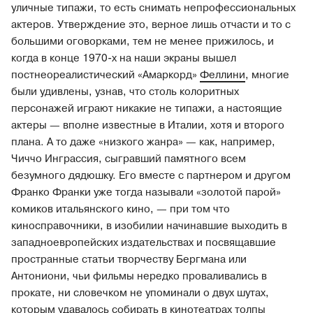
уличные типажи, то есть снимать непрофессиональных
актеров. Утверждение это, верное лишь отчасти и то с
большими оговорками, тем не менее прижилось, и
когда в конце 1970-х на наши экраны вышел
постнеореалистический «Амаркорд»
Феллини
, многие
были удивлены, узнав, что столь колоритных
персонажей играют никакие не типажи, а настоящие
актеры — вполне известные в Италии, хотя и второго
плана. А то даже «низкого жанра» — как, например,
Чиччо Инграссия, сыгравший памятного всем
безумного дядюшку. Его вместе с партнером и другом
Франко Франки уже тогда называли «золотой парой»
комиков итальянского кино, — при том что
киносправочники, в изобилии начинавшие выходить в
западноевропейских издательствах и посвящавшие
пространные статьи творчеству Бергмана или
Антониони, чьи фильмы нередко проваливались в
прокате, ни словечком не упоминали о двух шутах,
которым удавалось собирать в кинотеатрах толпы