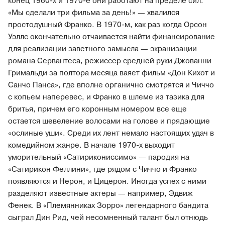
конец 1960-х и 1970-е они работают на пределе сил.
«Мы сделали три фильма за день!» — хвалился
простодушный Франко. В 1970-м, как раз когда Орсон
Уэллс окончательно отчаивается найти финансирование
для реализации заветного замысла — экранизации
романа Сервантеса, режиссер средней руки Джованни
Гримальди за полтора месяца ваяет фильм «Дон Кихот и
Санчо Панса», где вполне органично смотрятся и Чиччо
с копьем наперевес, и Франко в шлеме из тазика для
бритья, причем его коронным номером все еще
остается шевеление волосами на голове и прядающие
«ослиные уши». Среди их лент немало настоящих удач в
комедийном жанре. В начале 1970-х выходит
уморительный «Сатирикониссимо» — пародия на
«Сатирикон Феллини», где рядом с Чиччо и Франко
появляются и Нерон, и Цицерон. Иногда успех с ними
разделяют известные актеры — например, Эдвиж
Фенек. В «Племянниках Зорро» легендарного бандита
сыграл Дин Рид, чей несомненный талант был отнюдь