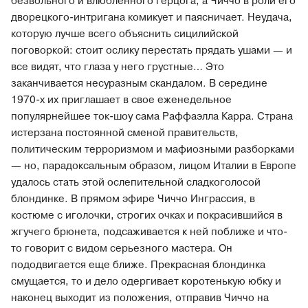
безвольного и влюбленного герцога, а Чиччо в роли его
дворецкого-интригана комикует и паясничает. Неудача,
которую лучше всего объяснить сицилийской
поговоркой: стоит ослику перестать прядать ушами — и
все видят, что глаза у него грустные… Это
заканчивается несуразным скандалом. В середине
1970-х их приглашает в свое еженедельное
популярнейшее ток-шоу сама Раффаэлла Карра. Страна
истерзана постоянной сменой правительств,
политическим терроризмом и мафиозными разборками
— но, парадоксальным образом, лицом Италии в Европе
удалось стать этой ослепительной сладкоголосой
блондинке. В прямом эфире Чиччо Инграссия, в
костюме с иголочки, строгих очках и покрасившийся в
жгучего брюнета, подсаживается к ней поближе и что-
то говорит с видом серьезного мастера. Он
пододвигается еще ближе. Прекрасная блондинка
смущается, то и дело одергивает коротенькую юбку и
наконец выходит из положения, отправив Чиччо на