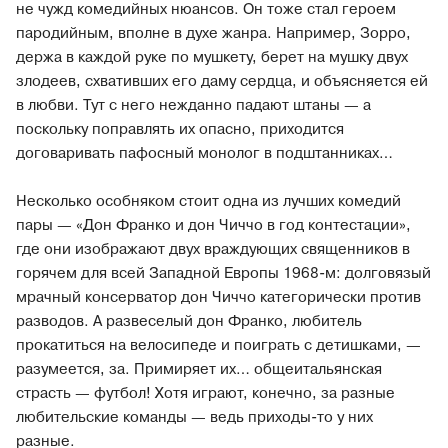
не чужд комедийных нюансов. Он тоже стал героем
пародийным, вполне в духе жанра. Например, Зорро,
держа в каждой руке по мушкету, берет на мушку двух
злодеев, схвативших его даму сердца, и объясняется ей
в любви. Тут с него нежданно падают штаны — а
поскольку поправлять их опасно, приходится
договаривать пафосный монолог в подштанниках…
Несколько особняком стоит одна из лучших комедий
пары — «Дон Франко и дон Чиччо в год контестации»,
где они изображают двух враждующих священников в
горячем для всей Западной Европы 1968-м: долговязый
мрачный консерватор дон Чиччо категорически против
разводов. А развеселый дон Франко, любитель
прокатиться на велосипеде и поиграть с детишками, —
разумеется, за. Примиряет их… общеитальянская
страсть — футбол! Хотя играют, конечно, за разные
любительские команды — ведь приходы-то у них
разные.