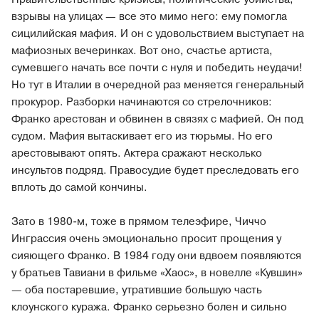
взрывы на улицах — все это мимо него: ему помогла
сицилийская мафия. И он с удовольствием выступает на
мафиозных вечеринках. Вот оно, счастье артиста,
сумевшего начать все почти с нуля и победить неудачи!
Но тут в Италии в очередной раз меняется генеральный
прокурор. Разборки начинаются со стрелочников:
Франко арестован и обвинен в связях с мафией. Он под
судом. Мафия вытаскивает его из тюрьмы. Но его
арестовывают опять. Актера сражают несколько
инсультов подряд. Правосудие будет преследовать его
вплоть до самой кончины.
Зато в 1980-м, тоже в прямом телеэфире, Чиччо
Инграссия очень эмоционально просит прощения у
сияющего Франко. В 1984 году они вдвоем появляются
у братьев Тавиани в фильме «Хаос», в новелле «Кувшин»
— оба постаревшие, утратившие большую часть
клоунского куража. Франко серьезно болен и сильно