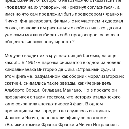
предложение, от которого невозможно отказаться? Не
«поддался на их уговоры», не «рискнул согласиться», а
именно что сам предложил быть продюсером Франко и
Чиччо, финансировать фильмы с их участием и сдержал
слово, позволив им расстаться с собою лишь когда они
уже сами могли выбирать себе продюсеров, завоевав
общеитальянскую популярность?
Модуньо вводит их в круг настоящей богемы, да еще
какой!.. В 1961-м парочка снимается в одной из новелл
киноальманаха Витторио де Сика «Страшный суд». В
этом фильме, задуманном как сборник морализаторских
скетчей, снимались такие звезды, как Фернандель,
Альберто Сорди, Сильвана Мангано. Но в прокате он
провалился с таким треском, что история итальянского
кино сохранила анекдотический факт. В одном
провинциальном городе, где случалось выступать
Франко и Чиччо, напечатали афишу со слоганом:
«Великие комики Франко Франки и Чиччо Инграссия в