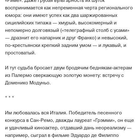
«Риме». Даже грубая вульгарность их шуток
воспринимается как непременная черта регионального
юмора: они имеют успех как два шаржированных
сицилийских типажа — хмурый, высокомерный и
непомерно долговязый («телеграфный столб с усами»
— дразнит его напарник и друг Франко) и невысокий,
по-крестьянски крепкий задним умом — и лукавый, и
простоватый.
И тут судьба бросает двум бродячим беднякам-актерам
из Палермо сверкающую золотую монету: встречу с
Доменико Модуньо.
* * *
Им любовалась вся Италия. Победитель песенного
конкурса в Сан-Ремо, дважды лауреат «Грэмми», он еще
и удачливый киноактер, отдавший дань неореализму —
например, сыграл в фильме Эдуардо де Филиппо