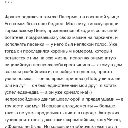
* * *
Франко родился в том же Палермо, на соседней улице.
Его семья была еще беднее. Мальчику, типажу сродни
горьковскому Пепе, приходилось обходить со шляпой
богатеев, покуривавших у своих машин на паркинге, и
исполнять песенки — у него был неплохой голос. Уже
тогда он прославился коронным номером, который
останется с ним на всю жизнь: исполняя знаменитую
сицилийскую песню-жалобу крестьянина — к тому в дом
залезли разбойники и, не найдя что унести, просто
увели ослика, — он во время припева («Пойду ли в хлев
или на луг — он был единственный мой друг; я встать
успел едва-едва — а он уже кричал: и-а!»)
непревзойденно двигал шевелюрой и прядал ушами — в
точности как мул. И срывал аплодисменты — больше
такого не умел проделывать никто в городе. Актерских
«университетов», даже таких скромнейших, как у Чиччо,
у Франко не было. Но красавчик-побирушка уже тогда