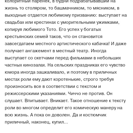
колоритный паренек, в будни подрабатывавший на
жизнь то столяром, то башмачником, то мясником, в
выходные отдается любимому призванию: выступает на
свадьбах или крестинах с уморительными ужимками,
копируя любимого Тото. Его успех у богатых
крестьянских семей таков, что он становится
завсегдатаем местного артистического кабачка! И даже
получает ангажемент в местный театр. Иногда
выступает со скетчами перед фильмами в небольших
частных кинозалах. На сельских праздниках его чувство
юмора иногда зашкаливало, и поэтому в приличных
местах роли ему дают коротенькие, строго требуя
произносить все в соответствии с текстом и
режиссерскими указаниями. Чиччо не против. Он
слушает. Впитывает. Вникает. Такое отношение к тексту
роли во многом определит его комическую манеру на
всю жизнь. А пока он доволен. Да и костюмчик
приличный, наконец, купил…