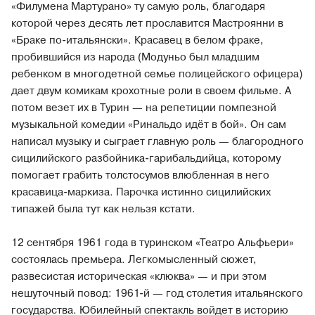
«Филумена Мартурано» ту самую роль, благодаря
которой через десять лет прославится Мастроянни в
«Браке по-итальянски». Красавец в белом фраке,
пробившийся из народа (Модуньо был младшим
ребенком в многодетной семье полицейского офицера)
дает двум комикам крохотные роли в своем фильме. А
потом везет их в Турин — на репетиции помпезной
музыкальной комедии «Ринальдо идёт в бой». Он сам
написал музыку и сыграет главную роль — благородного
сицилийского разбойника-гарибальдийца, которому
помогает грабить толстосумов влюбленная в него
красавица-маркиза. Парочка истинно сицилийских
типажей была тут как нельзя кстати.
12 сентября 1961 года в туринском «Театро Альфьери»
состоялась премьера. Легкомысленный сюжет,
развесистая историческая «клюква» — и при этом
нешуточный повод: 1961-й — год столетия итальянского
государства. Юбилейный спектакль войдет в историю