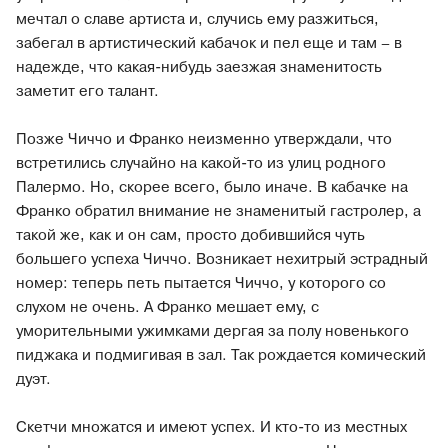
мечтал о славе артиста и, случись ему разжиться,
забегал в артистический кабачок и пел еще и там – в
надежде, что какая-нибудь заезжая знаменитость
заметит его талант.
Позже Чиччо и Франко неизменно утверждали, что
встретились случайно на какой-то из улиц родного
Палермо. Но, скорее всего, было иначе. В кабачке на
Франко обратил внимание не знаменитый гастролер, а
такой же, как и он сам, просто добившийся чуть
большего успеха Чиччо. Возникает нехитрый эстрадный
номер: теперь петь пытается Чиччо, у которого со
слухом не очень. А Франко мешает ему, с
уморительными ужимками дергая за полу новенького
пиджака и подмигивая в зал. Так рождается комический
дуэт.
Скетчи множатся и имеют успех. И кто-то из местных