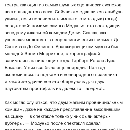
театра как один из самых шумных сценических успехов
всего двадцатого века. Сейчас это едва ли кого-нибудь
удивит, если перечислить имена его молодых (тогда)
создателей: помимо самого Модуньо, это восходящая
звезда музыкальной комедии Делия Скалла, уже
успевшая мелькнуть в неореалистических фильмах Де
Сантиса и Де Филиппо. Аранжировщиком музыки был
молодой Эннио Морриконе, а хореографией
занимались начинающие тогда Герберт Росс и Луис
Бакалов. У них все было еще впереди. Шел год
экономического подъема и всенародного праздника —
и какой же удачей все это обернулось для двух
плутоватых простофиль из далекого Палермо!..
Как могло случиться, что двум жалким провинциальным
комикам, даже не каждое представление выходившим
на сцену — в спектакле только у них были актеры-
дублеры, — Модуньо после спектакля сделал