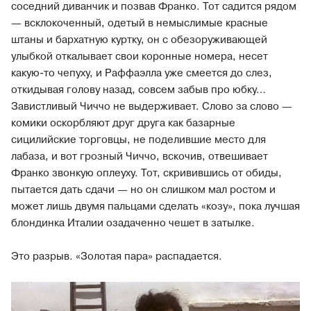
соседний диванчик и позвав Франко. Тот садится рядом
— всклокоченный, одетый в немыслимые красные
штаны и бархатную куртку, он с обезоруживающей
улыбкой откалывает свои коронные номера, несет
какую-то чепуху, и Раффаэлла уже смеется до слез,
откидывая голову назад, совсем забыв про юбку…
Завистливый Чиччо не выдерживает. Слово за слово —
комики оскорбляют друг друга как базарные
сицилийские торговцы, не поделившие место для
лабаза, и вот грозный Чиччо, вскочив, отвешивает
Франко звонкую оплеуху. Тот, скривившись от обиды,
пытается дать сдачи — но он слишком мал ростом и
может лишь двумя пальцами сделать «козу», пока лучшая
блондинка Италии озадаченно чешет в затылке.
Это разрыв. «Золотая пара» распадается.