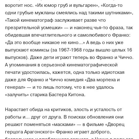
воротит нос. «Их юмор груб и вульгарен», «Когда-то
одни грубые мужланы смеялись над такими шутниками»,
«Такой кинематограф заслуживает разве что
презрительной усмешки» — и наконец чья-то фраза, так
обидевшая впечатлительного и самолюбивого Франко:
«Да это вообще никакое не кино…» А ведь о них уже
выпускают комиксы (за 1967-1968 годы вышло целых 16
выпусков). Даже дети играют теперь во Франко и Чиччо.
А упоминания в серьезной кинематографической
печати удостоилась, кажется, одна только идиотская
даже для Франко и Чиччо комедия «Два морпеха и
генерал» — и то лишь потому, что в нее удалось
«залучить» старика Бастера Китона.
Нарастает обида на критиков, злость и усталость от
работы и… друг от друга. В поисках обновления они
решают поменяться «масками» — в фильме «Дворец
герцога Арагонского» Франко играет доброго,