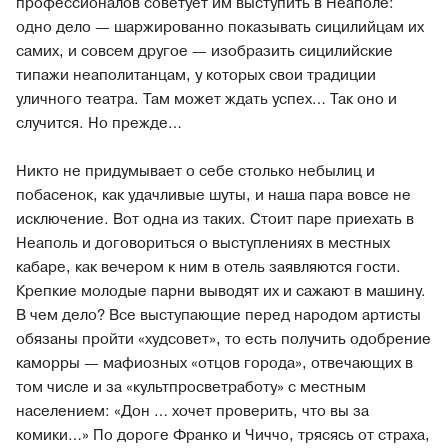
профессионалов советует им выступить в Неаполе:
одно дело — шаржированно показывать сицилийцам их
самих, и совсем другое — изобразить сицилийские
типажи неаполитанцам, у которых свои традиции
уличного театра. Там может ждать успех… Так оно и
случится. Но прежде…
Никто не придумывает о себе столько небылиц и
побасенок, как удачливые шуты, и наша пара вовсе не
исключение. Вот одна из таких. Стоит паре приехать в
Неаполь и договориться о выступлениях в местных
кабаре, как вечером к ним в отель заявляются гости.
Крепкие молодые парни выводят их и сажают в машину.
В чем дело? Все выступающие перед народом артисты
обязаны пройти «худсовет», то есть получить одобрение
каморры — мафиозных «отцов города», отвечающих в
том числе и за «культпросветработу» с местным
населением: «Дон … хочет проверить, что вы за
комики…» По дороге Франко и Чиччо, трясясь от страха,