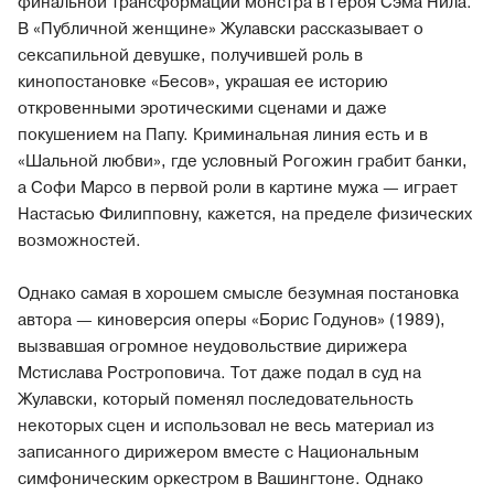
финальной трансформации монстра в героя Сэма Нила.
В «Публичной женщине» Жулавски рассказывает о
сексапильной девушке, получившей роль в
кинопостановке «Бесов», украшая ее историю
откровенными эротическими сценами и даже
покушением на Папу. Криминальная линия есть и в
«Шальной любви», где условный Рогожин грабит банки,
а Софи Марсо в первой роли в картине мужа — играет
Настасью Филипповну, кажется, на пределе физических
возможностей.
Однако самая в хорошем смысле безумная постановка
автора — киноверсия оперы «Борис Годунов» (1989),
вызвавшая огромное неудовольствие дирижера
Мстислава Ростроповича. Тот даже подал в суд на
Жулавски, который поменял последовательность
некоторых сцен и использовал не весь материал из
записанного дирижером вместе с Национальным
симфоническим оркестром в Вашингтоне. Однако