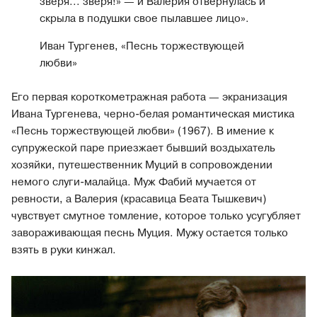
зверя... зверя!» — и Валерия отвернулась и
скрыла в подушки свое пылавшее лицо».
Иван Тургенев, «Песнь торжествующей
любви»
Его первая короткометражная работа — экранизация
Ивана Тургенева, черно-белая романтическая мистика
«Песнь торжествующей любви» (1967). В имение к
супружеской паре приезжает бывший воздыхатель
хозяйки, путешественник Муций в сопровождении
немого слуги-малайца. Муж Фабий мучается от
ревности, а Валерия (красавица Беата Тышкевич)
чувствует смутное томление, которое только усугубляет
завораживающая песнь Муция. Мужу остается только
взять в руки кинжал.