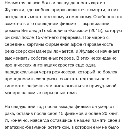
Несмотря на всю боль и разнузданность картин
Жулавски, где любовь приравнивается к смерти, в них
всегда есть место нелепому и смешному. Особенно это
заметно в его последнем фильме — экранизации
романа Витольда Гомбровича «Космос» (2015), которую
он снял после 15-летнего перерыва. Примерно с
середины картины фирменная аффектированность
режиссерской манеры ломается, и Жулавски начинает
высмеивать собственных героев. В этих неожиданно
иронических интонациях кроется еще одна
парадоксальная черта режиссера, который не боялся
преподносить сюрпризы, сочетать театральное с
кинематографичным и высказываться в причудливой
манере на самые серьезные темы.
На следующий год после выхода фильма он умер от
рака, оставив после себя 15 фильмов и более 20 книг.
И, конечно, навсегда оставшись в нашей памяти своей
эпатажно-безумной эстетикой, в которой ему не было