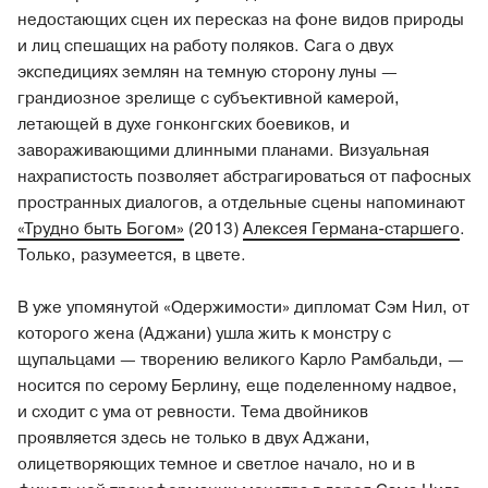
недостающих сцен их пересказ на фоне видов природы
и лиц спешащих на работу поляков. Сага о двух
экспедициях землян на темную сторону луны —
грандиозное зрелище с субъективной камерой,
летающей в духе гонконгских боевиков, и
завораживающими длинными планами. Визуальная
нахрапистость позволяет абстрагироваться от пафосных
пространных диалогов, а отдельные сцены напоминают
«Трудно быть Богом»
(2013)
Алексея Германа-старшего
.
Только, разумеется, в цвете.
В уже упомянутой «Одержимости» дипломат Сэм Нил, от
которого жена (Аджани) ушла жить к монстру с
щупальцами — творению великого Карло Рамбальди, —
носится по серому Берлину, еще поделенному надвое,
и сходит с ума от ревности. Тема двойников
проявляется здесь не только в двух Аджани,
олицетворяющих темное и светлое начало, но и в