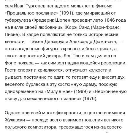
сам Иван Тургенев ненадолго мелькнет в фильме
«Прощальное послание» (1991), где умирающий от
туберкулеза Фредерик Шопен проводит лето 1846 года
на вилле своей любовницы Жорж Санд (Мари-Франс
Пизье). В кадре появляются не только исторические
личности — Эжен Делакруа и Александр Дюма-сын, —
но и загадочные фигуры в красных и белых рясах, а
также чернокожий дикарь, бог Пан и сам дьявол на
фоне пожара — как символ надвигающейся революции.
Гости спорят и кривляются, отпускают колкости и
рыдают, постоянно то едят, то готовят еду и вносят дух
веселого бурлеска в эту костюмную драму, похожую
одновременно на «Милу в мае» (1989) и «Неоконченную
пьесу для механического пианино» (1976).
Однако при всей многофигурности, в центре внимания
Жулавски — прежде всего взаимоотношения великого
польского композитора, тревожащегося из-за своего