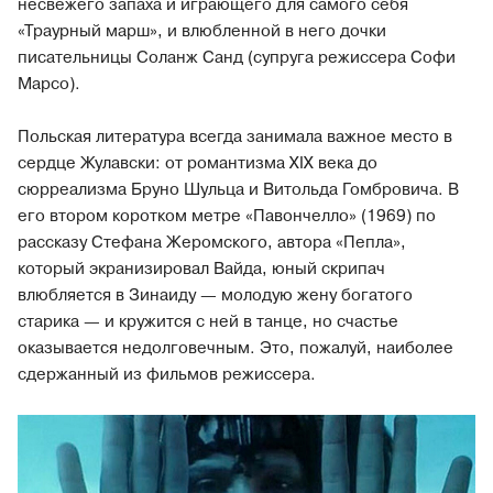
несвежего запаха и играющего для самого себя
«Траурный марш», и влюбленной в него дочки
писательницы Соланж Санд (супруга режиссера Софи
Марсо).
Польская литература всегда занимала важное место в
сердце Жулавски: от романтизма XIX века до
сюрреализма Бруно Шульца и Витольда Гомбровича. В
его втором коротком метре «Павончелло» (1969) по
рассказу Стефана Жеромского, автора «Пепла»,
который экранизировал Вайда, юный скрипач
влюбляется в Зинаиду — молодую жену богатого
старика — и кружится с ней в танце, но счастье
оказывается недолговечным. Это, пожалуй, наиболее
сдержанный из фильмов режиссера.