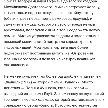
Эрнста Теодора Амадея Гофмана до того же Фёдора
Михайловича Достоевского. Михаил встречает Хелену,
как две капли воды похожую на его покойную жену
(обеих играет первая жена режиссера Браунек), и
заменяет ей мужа, которого в свою очередь немцы
арестовали, перепутав с ним. Чтобы содержать новую
семью, Михаил устраивается за деньги подопытным в
немецкий медицинский центр, где кормит кровью
тифозных вшей. Мрачность картины еще более
подчеркивают постоянные цитаты из «Откровения
Иоанна Богослова» и появление четырех всадников
Апокалипсиса.
Не менее сумрачен, но более раздроблен и патетичен
«Дьявол» (1972) — второй фильм Жулавски. Место
действия — Польша XVIII века, главный герой —
вышедший из тюрьмы Якуб. За ним всюду следует некий
господин в черных одеждах, который подталкивает его к
совершению серии убийств. Историко-истерическая