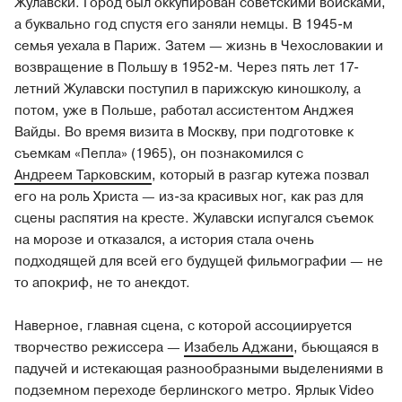
Жулавски. Город был оккупирован советскими войсками,
а буквально год спустя его заняли немцы. В 1945-м
семья уехала в Париж. Затем — жизнь в Чехословакии и
возвращение в Польшу в 1952-м. Через пять лет 17-
летний Жулавски поступил в парижскую киношколу, а
потом, уже в Польше, работал ассистентом Анджея
Вайды. Во время визита в Москву, при подготовке к
съемкам «Пепла» (1965), он познакомился с
Андреем Тарковским
, который в разгар кутежа позвал
его на роль Христа — из-за красивых ног, как раз для
сцены распятия на кресте. Жулавски испугался съемок
на морозе и отказался, а история стала очень
подходящей для всей его будущей фильмографии — не
то апокриф, не то анекдот.
Наверное, главная сцена, с которой ассоциируется
творчество режиссера —
Изабель Аджани
, бьющаяся в
падучей и истекающая разнообразными выделениями в
подземном переходе берлинского метро. Ярлык Video