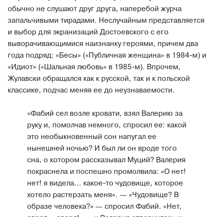
обычно не слушают друг друга, наперебой журча
запальчивыми тирадами. Неслучайным представляется
и выбор для экранизаций Достоевского с его
выворачивающимися наизнанку героями, причем два
года подряд: «Бесы» («Публичная женщина» в 1984-м) и
«Идиот» («Шальная любовь» в 1985-м). Впрочем,
Жулавски обращался как к русской, так и к польской
классике, подчас меняя ее до неузнаваемости.
«Фабий сел возле кровати, взял Валерию за
руку и, помолчав немного, спросил ее: какой
это необыкновенный сон напугал ее
нынешней ночью? И был ли он вроде того
сна, о котором рассказывал Муций? Валерия
покраснела и поспешно промолвила: «О нет!
нет! я видела... какое-то чудовище, которое
хотело растерзать меня». — «Чудовище? В
образе человека?» — спросил Фабий. «Нет,