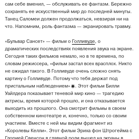
сам себе вменил, — обслуживать ее фантазм. Бережно
сохранять ее искусственный мир до последней минуты.
Танец Саломеи должен продолжаться, невзирая ни на
что. Напомним, роль фантазма — экранировать травму.
«Бульвар Сансет» — фильм о
Голливуде
, о
драматических последствиях появления звука на экране.
Сегодня таких фильмов немало, но в те времена, по
словам режиссера, «фильм застал всех врасплох. Никто
не ожидал такого. В Голливуде очень сложно снять
картину о Голливуде. Потому что тебя держат под
пристальным наблюдением
»
. Этот фильм Билли
Уайлдера показывает теневой мир кино — трагедию
актрисы, время которой прошло, и она отказывается
выходить из прошлого. Она смотрит фильмы в своем
собственном кинотеатре и, конечно, только со своим
участием. Вместе с ней мы видим фрагмент из
«Королевы Келли». Этот фильм Эриха фон Штрогейма с
Глорией Свенсон в главной роли вышел на экраны в