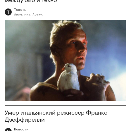
между био и техно
Тексты
Т
Анжелика
Артюх
Умер итальянский режиссер Франко
Дзеффирелли
Новости