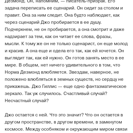
Дезмонд. Он, напомним, — писатель‐призрак. Его
задача переписать ее сценарий. Он сидит за столом и
правит. Она за ним следит. Она будто наблюдает, как
через сценарий Джо пробирается в ее душу.
Подчеркнем, не он пробирается, а она смотрит и даже
надзирает за тем, как он читает ее слова, фразы,
мысли. К тому же он не только сценарист, он еще молод
и красив. А она еще и одела его так, как ей хочется. Он
выглядит так, как ей нужно. Он готов занять место в ее
мире. В общем, нет ничего удивительного в том, что
Норма Дезмонд влюбляется. Звездам, наверное, не
положено влюбляться в земных существ, но сердцу не
прикажешь. Джо Гиллис — еще одно фантазматическое
зеркало. Так уж случилось. Счастливый случай?
Несчастный случай?
Джо остается с ней. Что это значит? Что он остается в
другом пространстве, в другом времени, в замкнутом
космосе. Между особняком и окружающим миром связи