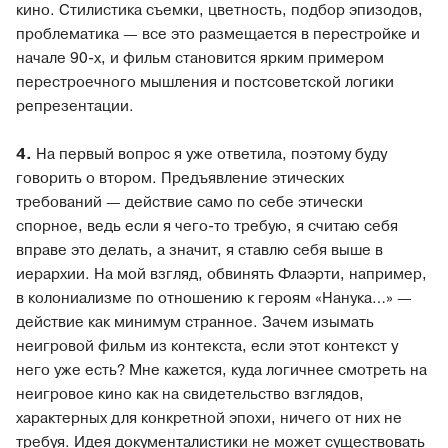
кино. Стилистика съемки, цветность, подбор эпизодов,
проблематика — все это размещается в перестройке и
начале 90-х, и фильм становится ярким примером
перестроечного мышления и постсоветской логики
репрезентации.
4.
На первый вопрос я уже ответила, поэтому буду
говорить о втором. Предъявление этических
требований — действие само по себе этически
спорное, ведь если я чего-то требую, я считаю себя
вправе это делать, а значит, я ставлю себя выше в
иерархии. На мой взгляд, обвинять Флаэрти, например,
в колониализме по отношению к героям «Нанука…» —
действие как минимум странное. Зачем изымать
неигровой фильм из контекста, если этот контекст у
него уже есть? Мне кажется, куда логичнее смотреть на
неигровое кино как на свидетельство взглядов,
характерных для конкретной эпохи, ничего от них не
требуя. Идея документалистики не может существовать