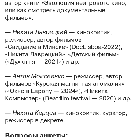
автор
книги
«Эволюция неигрового кино,
или как смотреть документальные
фильмы».
—
Никита Лаврецкий
— кинокритик,
режиссер, автор фильмов
«Свидание в Минске»
(DocLisboa-2022),
«Никита Лаврецкий»
,
«Детский фильм»
(«Дух огня — 2021») и др.
—
Антон Моисеенко
— режиссер, автор
фильмов «Курская магнитная аномалия»
(«Окно в Европу — 2024»), «Никита
Компьютер» (Beat film festival — 2026) и др.
—
Никита Карцев
— кинокритик, куратор,
режиссер в декрете.
Вопросы анкеты: