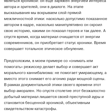
являться хроникой: он еще заряжен энергией интереса
автора и зрителей, они в диалоге. На этапе
высказывания мы вскрываем слой прямой
межличностной этики: насколько допустимо показанное
автором в кадре, насколько манипулятивно он скроил
свою историю, какими он показал героев и так далее. А
спустя время, когда материал очищается от энергии
современников, он приобретает статус хроники. Время
совершает тотальное этическое обнуление.
Предположим, в моем примере со «снимать или
помогать» режиссер делает выбор и совершает акт
морального каннибализма: не помогает умирающему, а
вместо этого снимает его агонию ради мощной сцены.
В рамках документальной этики своего времени этот
выбор аморален. Но спустя столетие этот безжалостно
добытый материал лишается своей преступной ауры и
становится бесценной хроникой, объективным
свидетельством катастрофы.