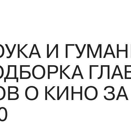
ОУКА И ГУМА
ОДБОРКА ГЛА
В О КИНО З
0