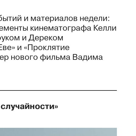
бытий и материалов недели:
ементы кинематографа Келли
оуком и Дереком
Еве» и «Проклятие
лер нового фильма Вадима
 случайности»