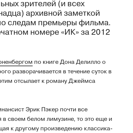
ных зрителей (и всех
надца) архивной заметкой
по следам премьеры фильма.
чатном номере «ИК» за 2012
оненбергом
по книге Дона Делилло о
ого разворачивается в течение суток в
 этим отсылает к роману Джеймса
нансист Эрик Пэкер почти все
 в своем белом лимузине, то это еще и
щая к другому произведению классика-