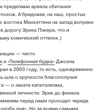
за пределами ареала обитания
похож. А бредовая, на наш, простых
 с востока Манхэттена на запад вопреки
 дорогу Эрика Пэкера, что и
льму комический оттенок.)
циации — чисто
е
и
«Телефонная будка»
Джоэла
ран в 2003 году, то есть, одновременно
ь шла о хрупкости благополучия
а — о закате капитализма,
енной личности. Эрик до финала
временем перед нами проходит череда
«злоба дня». Но за всеми самыми