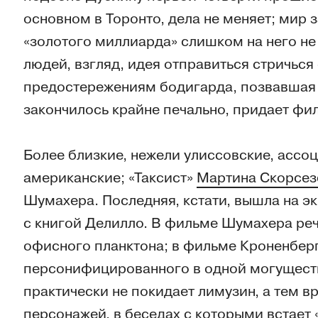
основном в Торонто, дела не меняет; мир 
«золотого миллиарда» слишком на него не 
людей, взгляд, идея отправиться стричься
предостережениям бодигарда, позвавшая в
закончилось крайне печально, придает фи
Более близкие, нежели улиссовские, ассо
американские; «Таксист»
Мартина Скорсез
Шумахера. Последняя, кстати, вышла на эк
с книгой Делилло. В фильме Шумахера реч
офисного планктона; в фильме Кроненберг
персонифицированного в одной могуществ
практически не покидает лимузин, а тем 
персонажей, в беседах с которыми встает 