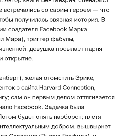
. Автор книги Бен Мезрич, сценарист
 встречались со своим героем — что
чтобы получилась связная история. В
фии создателя Facebook Марка
и Мара), триггер фабулы,
изненной: девушка посылает парня
и открытие.
нберг), желая отомстить Эрике,
нток с сайта Harvard Connection,
нгу; сам он первым делом оттягивается
чало Facebook. Задачка была
Потом будет опять наоборот; плетя
 интеллектуальным добром, вышвырнет