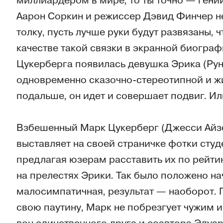
миллиардером в мире, то ты точно — гений
Аарон Соркин и режиссер Дэвид Финчер не
толку, пусть лучше руки будут развязаны, 
качестве такой связки в экранной биогра
Цукерберга появилась девушка Эрика (Рун
одновременно сказочно-стереотипной и ж
подальше, он идет и совершает подвиг. Ил
Взбешенный Марк Цукерберг (Джесси Айзе
выставляет на своей страничке фотки студе
предлагая юзерам расставить их по рейти
на прелестях Эрики. Так было положено на
малосимпатичная, результат — наоборот. 
свою паутину, Марк не побрезгует чужим