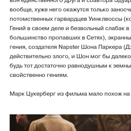
вон единственного друга и соавтора Эдуа
вообще, хуже него окажутся только занос
потомственных гарвардцев Уинклвоссы (к
Гений в своем деле и безвольный слабак в
большинство пропавших в Сетях), экранны
гения, создателя Napster Шона Паркера (Д
действительно злого, и Шон мог бы далеко
будь тот достаточно равнодушным к земны
свойственно гениям.
Марк Цукерберг из фильма мало похож на 