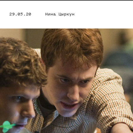
29.05.20
Нина Цыркун