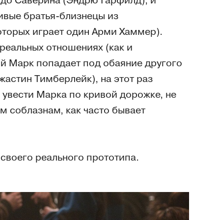
рдо Саверина (Эндрю Гарфилд), и
чивые братья-близнецы из
оторых играет один Арми Хаммер).
 реальных отношениях (как и
й Марк попадает под обаяние другого
жастин Тимберлейк), на этот раз
 увести Марка по кривой дорожке, не
м соблазнам, как часто бывает
своего реального прототипа.