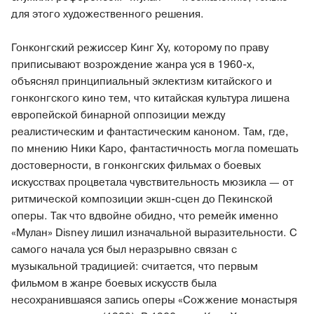
для этого художественного решения.
Гонконгский режиссер Кинг Ху, которому по праву
приписывают возрождение жанра уся в 1960-х,
объяснял принципиальный эклектизм китайского и
гонконгского кино тем, что китайская культура лишена
европейской бинарной оппозиции между
реалистическим и фантастическим каноном. Там, где,
по мнению Ники Каро, фантастичность могла помешать
достоверности, в гонконгских фильмах о боевых
искусствах процветала чувствительность мюзикла — от
ритмической композиции экшн-сцен до Пекинской
оперы. Так что вдвойне обидно, что ремейк именно
«Мулан» Disney лишил изначальной выразительности. С
самого начала уся был неразрывно связан с
музыкальной традицией: считается, что первым
фильмом в жанре боевых искусств была
несохранившаяся запись оперы «Сожжение монастыря