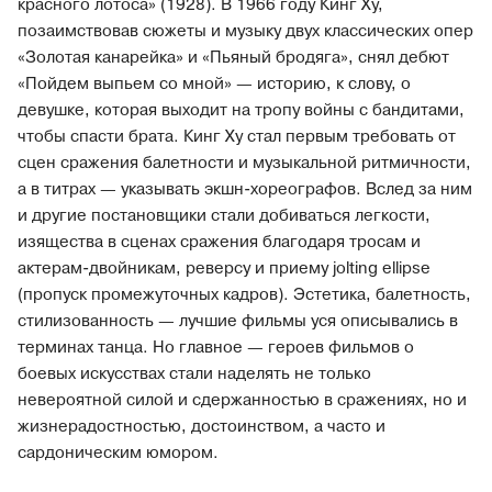
красного лотоса» (1928). В 1966 году Кинг Ху,
позаимствовав сюжеты и музыку двух классических опер
«Золотая канарейка» и «Пьяный бродяга», снял дебют
«Пойдем выпьем со мной» — историю, к слову, о
девушке, которая выходит на тропу войны с бандитами,
чтобы спасти брата. Кинг Ху стал первым требовать от
сцен сражения балетности и музыкальной ритмичности,
а в титрах — указывать экшн-хореографов. Вслед за ним
и другие постановщики стали добиваться легкости,
изящества в сценах сражения благодаря тросам и
актерам-двойникам, реверсу и приему jolting ellipse
(пропуск промежуточных кадров). Эстетика, балетность,
стилизованность — лучшие фильмы уся описывались в
терминах танца. Но главное — героев фильмов о
боевых искусствах стали наделять не только
невероятной силой и сдержанностью в сражениях, но и
жизнерадостностью, достоинством, а часто и
сардоническим юмором.