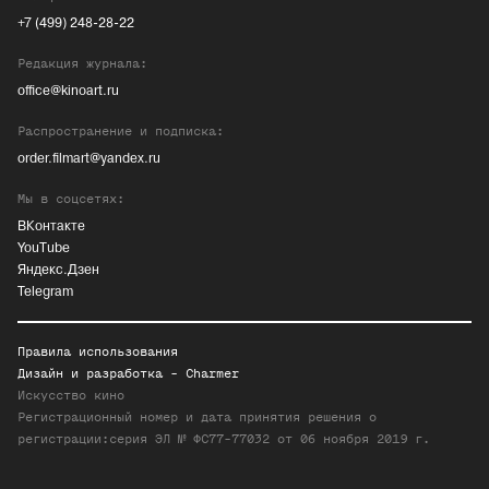
+7 (499) 248-28-22
Редакция журнала:
office@kinoart.ru
Распространение и подписка:
order.filmart@yandex.ru
Мы в соцсетях:
ВКонтакте
YouTube
Яндекс.Дзен
Telegram
Правила использования
Дизайн и разработка -
Charmer
Искусство кино
Регистрационный номер и дата принятия решения о
регистрации:серия ЭЛ № ФС77-77032 от 06 ноября 2019 г.