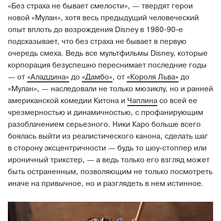
«Без страха не бывает смелости», — твердят герои
новой «Мулан», хотя весь предыдущий человеческий
опыт вплоть до возрождения Disney в 1980-90-е
подсказывает, что без страха не бывает в первую
очередь смеха. Ведь все мультфильмы Disney, которые
корпорация безуспешно переснимает последние годы
— от
«Аладдина»
до
«Дамбо»
, от
«Короля Льва»
до
«Мулан», — наследовали не только мюзиклу, но и ранней
американской комедии Китона и
Чаплина
со всей ее
чрезмерностью и динамичностью, с профанирующим
разоблачением серьезного. Ники Каро больше всего
боялась выйти из реалистического канона, сделать шаг
в сторону эксцентричности — будь то шоу-стоппер или
ироничный трикстер, — а ведь только его взгляд может
быть остраненным, позволяющим не только посмотреть
иначе на привычное, но и разглядеть в нем истинное.