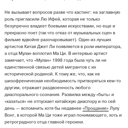
Не вызывает вопросов разве что кастинг: на заглавную
роль пригласили Лю Ифей, которая не только
безупречно владеет боевыми искусствами, но еще и
прекрасно поет (так что отказ от музыкальных сцен в
фильме вдвойне разочаровывает). Один из лучших
артистов Китая Джет Ли появляется в роли императора,
а отца Мулан воплотил Ма Ци. В интервью артист
замечает, что «Мулан» 1998 года была чуть ли не
единственной связью детей мигрантов с их
исторической родиной. К тому же, что, как не
шизофреническая необходимость притворяться кем-то
другим, отражает раздвоенность любого
диаспорального сознания. Развилка между «быть» и
«казаться» не отпускает китайскую диаспору и по сей
день — вспомнить хотя бы недавнее
«Прощание»
Лулу
Вонг, в которой Ма Ци тоже играл понимающего, хоть и
ретроградного отца главной героини.