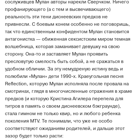
сослуживцев Мулан авторы нарекли Сверчком. Ничего
профанирующего (а с тем и высвечивающего)
реальность эти тени диснеевских предков не
привнесли. С боевым конем особенно не поговоришь,
так что единственным конфидентом Мулан становится
антагонистка — обиженная сексистским миром темная
волшебница, которая заманивает девушку на свою
сторону. Она-то и заставляет Мулан проявить
пресловутую смелость быть собой, а не сражаться в
удобном обличии. За эту немудреную истину ведь и
полюбили «Мулан» дети 1990-х. Краеугольная песня
Reflection, которую Мулан исполняла после провала на
смотринах, глядя в многочисленные отражения в храме
предков (и которую Кристина Агилера перепела для
титров в память о своем диснеевском бэкграунде),
стала гимном не только квир, но и любого ребенка
поколения MTV. Те понимали, что уже не особо
соответствуют ожиданиям родителей, и дальше этот
зазор будет только расти: