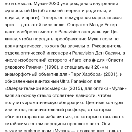
но и смысла: Мулан-2020 уже рождена с внутренней
суперсилой Ци (об этом ей твердят и родители, и
друзья, и враги). Теперь ее немудреная марвеловская
арка — дать этой силе волю. Оператор Мэнди Уокер
даже изобрела вместе с Panavision специальную Ци-
линзу, чтобы передать преображение Мулан если не
драматургически, то хотя бы визуально. Руководитель
отдела оптической инженерии Panavision Ден Сасаки, в
числе изобретений которого и flare
lens
для «Спасти
рядового Райана» (1998), и специальный 20-мм
анаморфотный объектив для «Перл Харбора» (2001), и
обновленный винтажный Ultra Panavision для
«Омерзительной восьмерки» (2015), для оптики «Мулан»
взял за основу стекло столетней давности, чтобы
получить хроматическую аберрацию. Цветные контуры
или пятна, незначительный расфокус, от которых
обычно стараются избавляться, но которые отсылают к
китайским лентам середины прошлого века. Они
служили референсом «Мулан» — к сожалению, только