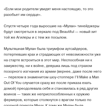
«Если мои родители увидят меня настоящую, то это
разобьет им сердце».
Спустя четыре года выросшие на «Мулан» тинейджеры
будут смотреться в зеркало под Beautiful — новый хит
той же Агилеры и с тем же посылом.
Мультяшная Мулан была триумфом аутсайдеров,
потерпевших крах и страдающих от невозможности уже
на старте встроиться в этот мир. Неспособная ни к
замужеству, ни к войне, девушка лишь под страхом
позорного изгнания из армии (вернее, даже после него
— перелом в знаменитом шоу-стоппере I’ll Make a Man
Out Of You случается сразу же после приказа ехать
домой) преодолевала себя и становилась в ряд других
воинов — таких же неприспособленных к оружию
фермеров, которые столкнутся с врагом только по
озорной прихоти Мушу. К тому же Мулан была