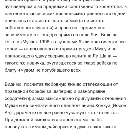
аутсайдером и за пределами собственного хронотопа: в
пантеоне классических диснеевских принцесс ей одной
пришлось отстаивать честь семьи (а не искать
собственного счастья) и право на героизм вне
зависимости от гендера прямо на поле боя. Больше
того: в «Мулан» 1998-го лузерами были практически все
герои — от изгнанного из храма предков Мушу и не
приносящего удачу сверчка до капитана Ли Шана —
такого же новичка, очутившегося во главе войска по
блату и чудом не погубившего всех.
Видимо, посчитав любовную линию отвлекающей от
праведной борьбы за империю и равноправие,
создатели фильма максимально приглушили отношения
Мулан и ее симпатичного однополчанина Хонхуи (Йосон
Ан), даром что он все равно чувствует «что-то не то».
При должной смелости авторов это могло бы
прозвучать гимном дайверсити в духе гонконгского