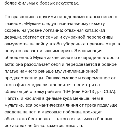
более фильмы о боевых искусствах.
По сравнению с другими переделками старых песен о
главном, «Мулан» следует изначальному сюжету,
скорее, на уровне логлайна: отважная китайская
девушка сбегает от семьи и сумрачной перспективы
замужества на войну, чтобы уберечь от призыва отца, а
попутно спасает и всю империю. Эмансипация
обновленной Мулан заканчивается в середине второго
акта: она разоблачает себя и переодевается в родное
платье намного раньше мультипликационной
предшественницы. Однако смелее и современнее от
этого фильм едва ли становится, несмотря на
сбивающий с толку рейтинг 16+ (или PG-13 для США).
Наготы и насилия в фильме куда меньше, чем в
мультике, вся романтическая линия от греха подальше
сведена на нет, а массовые побоища проходят
абсолютно бескровно — такого в фильмах о боевых
искусствах не было, кажется, никогда.