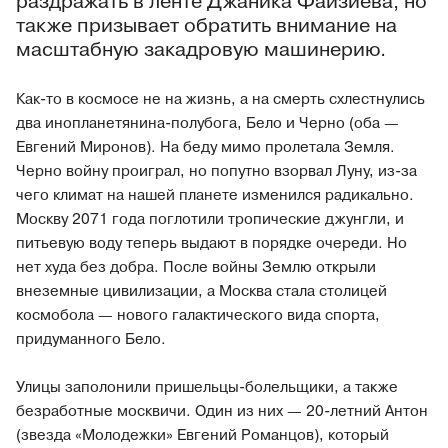
раздражать в ленте Джаника Файзиева, но
также призывает обратить внимание на
масштабную закадровую машинерию.
Как-то в космосе не на жизнь, а на смерть схлестнулись
два инопланетянина-полубога, Бело и Черно (оба —
Евгений Миронов). На беду мимо пролетала Земля.
Черно войну проиграл, но попутно взорвал Луну, из-за
чего климат на нашей планете изменился радикально.
Москву 2071 года поглотили тропические джунгли, и
питьевую воду теперь выдают в порядке очереди. Но
нет худа без добра. После войны Землю открыли
внеземные цивилизации, а Москва стала столицей
космобола — нового галактического вида спорта,
придуманного Бело.
Улицы заполонили пришельцы-болельщики, а также
безработные москвичи. Один из них — 20-летний Антон
(звезда «Молодежки» Евгений Романцов), который