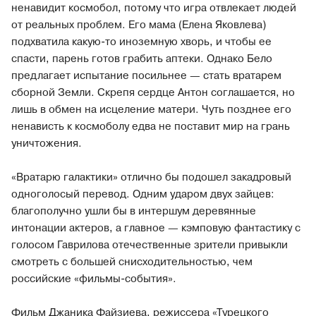
ненавидит космобол, потому что игра отвлекает людей
от реальных проблем. Его мама (Елена Яковлева)
подхватила какую-то иноземную хворь, и чтобы ее
спасти, парень готов грабить аптеки. Однако Бело
предлагает испытание посильнее — стать вратарем
сборной Земли. Скрепя сердце Антон соглашается, но
лишь в обмен на исцеление матери. Чуть позднее его
ненависть к космоболу едва не поставит мир на грань
уничтожения.
«Вратарю галактики» отлично бы подошел закадровый
одноголосый перевод. Одним ударом двух зайцев:
благополучно ушли бы в интершум деревянные
интонации актеров, а главное — кэмповую фантастику с
голосом Гаврилова отечественные зрители привыкли
смотреть с большей снисходительностью, чем
российские «фильмы-события».
Фильм Джаника Файзиева, режиссера «Турецкого