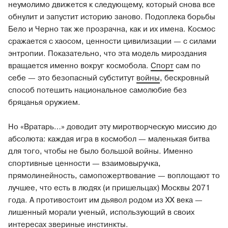
неумолимо движется к следующему, который снова все
обнулит и запустит историю заново. Подоплека борьбы
Бело и Черно так же прозрачна, как и их имена. Космос
сражается с хаосом, ценности цивилизации — с силами
энтропии. Показательно, что эта модель мироздания
вращается именно вокруг космобола.
Спорт
сам по
себе — это безопасный субститут
войны
, бескровный
способ потешить национальное самолюбие без
бряцанья оружием.
Но «Вратарь…» доводит эту миротворческую миссию до
абсолюта: каждая игра в космобол — маленькая битва
для того, чтобы не было большой войны. Именно
спортивные ценности — взаимовыручка,
прямолинейность, самопожертвование — воплощают то
лучшее, что есть в людях (и пришельцах) Москвы 2071
года. А противостоит им дьявол родом из XX века —
лишенный морали ученый, использующий в своих
интересах звериные инстинкты.