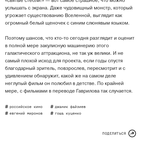
«святые стебли!» — вот самое страшное, что можно
услышать с экрана. Даже чудовищный монстр, который
угрожает существованию Вселенной, выглядит как
огромный белый щеночек с синим слюнявым языком.
Поэтому шансов, что кто-то сегодня разглядит и оценит
в полной мере закулисную машинерию этого
галактического аттракциона, не так уж велики. И не
самый плохой исход для проекта, если годы спустя
благодарный зритель, повзрослев, пересмотрит и с
удивлением обнаружит, какой же на самом деле
неглупый фильм он полюбил в детстве. По крайней
мере, с фильмами в переводе Гаврилова так случается.
российское кино
джаник файзиев
евгений миронов
гоша куценко
ПОДЕЛИТЬСЯ