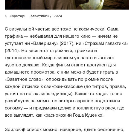
«Вратарь Галактики», 2020
С визуальной частью все тоже не космически. Сама
графика — небывалая для нашего кино — ничем не
уступает ни «Валериану» (2017), ни «Стражам галактики»
(2014). Но весь этот огромный, громкий и
густонаселенный мир слишком уж часто вызывает
чувство дежавю. Когда фильм станет доступен для
домашнего просмотра, с ним можно будет играть в
«Заветное слово»: опрокидывать по рюмке после
каждой отсылки к сай-фай-классике (до титров, правда,
устоят на ногах лишь единицы). Какие-то кадры точно
разойдутся на мемы, но авторы заранее подстелили
соломку — и придумали целую инопланетную расу, где
все выглядят, как краснокожий Гоша Куценко.
Зоилов
список можно, наверное, длить бесконечно,