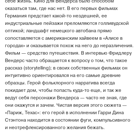
себе жизнь. Кино для Вендерса было способом
оказаться там, где нас нет. В его первых фильмах
Германия предстает какой-то нездешней, ее
индустриальные пейзажи преломляются голливудской
оптикой; ландшафт немецкого автобана прямо
сопоставляется с американским хайвеем в «Алисе в
городах» и оказывается похож на него до неразличения.
Фильм — средство путешествия. В интервью Фридлеру
Вендерс часто обращается к вопросу о том, что такое
рассказ (storytelling); в своих собственных фильмах он
интуитивно ориентировался на его самые древние
образцы. Герой фольклорного нарратива всегда
покидает дом, чтобы попасть куда-то еще, и так же
ведут себя персонажи Вендерса — часто не зная, где
они окажутся и зачем. Чистая версия этого сюжета —
«Париж, Техас»: его герой в исполнении Гарри Дина
Стэнтона находится в состоянии фуги, компульсивного
и неотрефлексированного желания бежать.