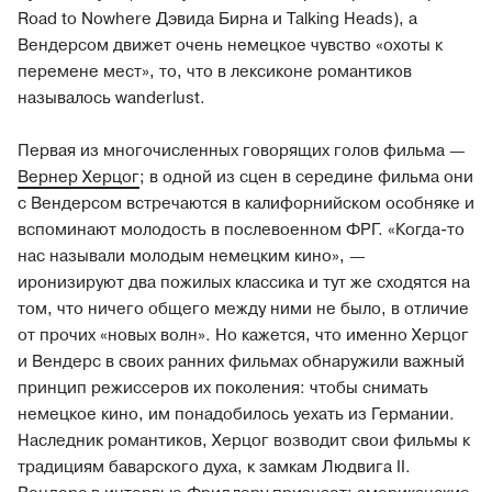
Road to Nowhere Дэвида Бирна и Talking Heads), а
Вендерсом движет очень немецкое чувство «охоты к
перемене мест», то, что в лексиконе романтиков
называлось wanderlust.
Первая из многочисленных говорящих голов фильма —
Вернер Херцог
; в одной из сцен в середине фильма они
с Вендерсом встречаются в калифорнийском особняке и
вспоминают молодость в послевоенном ФРГ. «Когда-то
нас называли молодым немецким кино», —
иронизируют два пожилых классика и тут же сходятся на
том, что ничего общего между ними не было, в отличие
от прочих «новых волн». Но кажется, что именно Херцог
и Вендерс в своих ранних фильмах обнаружили важный
принцип режиссеров их поколения: чтобы снимать
немецкое кино, им понадобилось уехать из Германии.
Наследник романтиков, Херцог возводит свои фильмы к
традициям баварского духа, к замкам Людвига II.