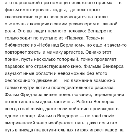
его персонажей при помощи несложного приема — в
фильм вмонтированы кадры, где некоторые
классические сцены воспроизводятся на тех же
съемочных локациях с самим режиссером в главной
роли. Это выглядит немного неловко: Вендерс не
только ходит по пустыне из «Парижа, Техас» и
библиотеке из «Неба над Берлином», но еще и зачем-то
повторяет жесты и мимику артистов. Однако этот
прием, пусть несколько топорный, точно проявляет
парадокс его странствующего кино. Фильмы Вендерса
изучают иные области и невозможны без этого
беспокойного движения — но движение возможно
только внутри логики последовательного рассказа.
Фильм Фридлера лишен повествования, перемещения
по континентам здесь хаотичны. Работы Вендерса —
всегда road movie, даже если действие происходит в
одном городе. Фильм о Вендерсе — не road movie:
американский жанр изображает путь, даже если это
путь в никуда (на вступительных титрах играет кавер на