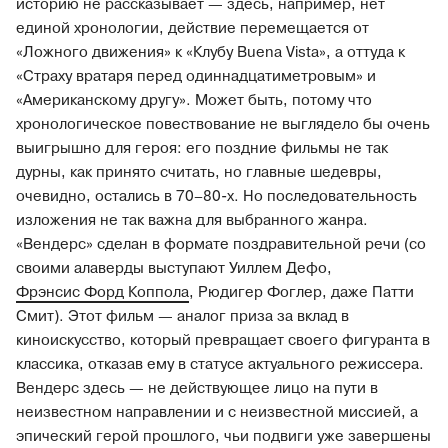
историю не рассказывает — здесь, например, нет
единой хронологии, действие перемещается от
«Ложного движения» к «Клубу Buena Vista», а оттуда к
«Страху вратаря перед одиннадцатиметровым» и
«Американскому другу». Может быть, потому что
хронологическое повествование не выглядело бы очень
выигрышно для героя: его поздние фильмы не так
дурны, как принято считать, но главные шедевры,
очевидно, остались в 70–80-х. Но последовательность
изложения не так важна для выбранного жанра.
«Вендерс» сделан в формате поздравительной речи (со
своими алаверды выступают Уиллем Дефо,
Фрэнсис Форд Коппола
, Рюдигер Фоглер, даже Патти
Смит). Этот фильм — аналог приза за вклад в
киноискусство, который превращает своего фигуранта в
классика, отказав ему в статусе актуального режиссера.
Вендерс здесь — не действующее лицо на пути в
неизвестном направлении и с неизвестной миссией, а
эпический герой прошлого, чьи подвиги уже завершены