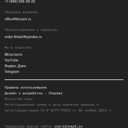
+7 (499) 248-28-22
Редакция журнала:
office@kinoart.ru
Распространение и подписка:
order.filmart@yandex.ru
Мы в соцсетях:
ВКонтакте
YouTube
Яндекс.Дзен
Telegram
Правила использования
Дизайн и разработка -
Charmer
Искусство кино
Регистрационный номер и дата принятия решения о
регистрации:серия ЭЛ № ФС77-77032 от 06 ноября 2019 г.
Предыдущая версия сайта:
old.kinoart.ru