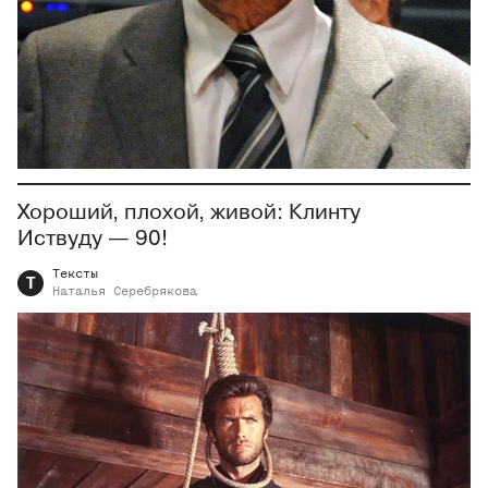
Хороший, плохой, живой: Клинту
Иствуду — 90!
Тексты
Т
Наталья
Серебрякова