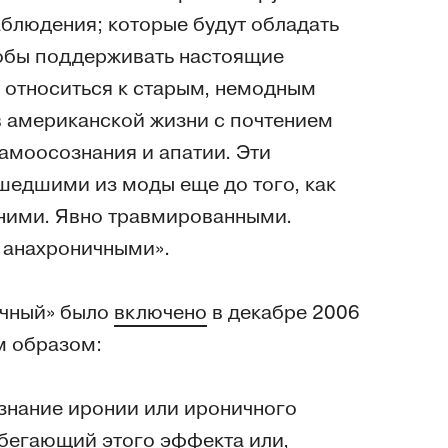
аблюдения; которые будут обладать
тобы поддерживать настоящие
 относиться к старым, немодным
 американской жизни с почтением
самоосознания и апатии. Эти
ышедшими из моды еще до того, как
нними. Явно травмированными.
 анахроничными».
ичный» было
включено
в декабре 2006
м образом:
нание иронии или ироничного
збегающий этого эффекта или,