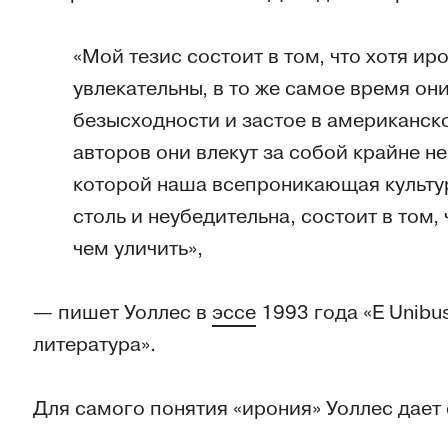
«Мой тезис состоит в том, что хотя и
увлекательны, в то же самое время о
безысходности и застое в американско
авторов они влекут за собой крайне н
которой наша всепроникающая культур
столь и неубедительна, состоит в том,
чем уличить»,
— пишет Уоллес в
эссе
1993 года «E Unibu
литература».
Для самого понятия «ирония» Уоллес дае