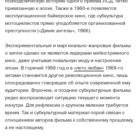
психоделическую историю одного приема ЛСД, четко
привязанную к эпохе. Также в 1960-е появляется
эксплуатационное байкерское кино, где субкультура
мотоциклистов прямо уподобляется организованной
преступности («Дикие ангелы», 1966).
Экспериментальные и маргинально-жанровые фильмы
о хиппи однако не являются лидерами мейнстримного
кино, даже учитывая повальную моду и настроение
эпохи. В горячий 1968 год и в
«лето любви»
1969-го
хитами становится другое революционное кино, лишь
опосредованно говорящее об опыте современной ему
аудитории. Впрочем, и позднее субкультурные фильмы
редко воспроизводят ситуацию текущего момента
изнутри. Для рефлексии о крупном явлении требуется
время. Так и субкультурный материал порой связан с
отношением авторов фильма к собственному прошлому,
а не настоящему.