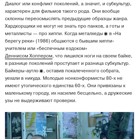
Диалог или конфликт поколений, а значит, и субкультур,
характерен для фильмов такого рода. Они вообще
склонны переосмыслять предыдущие образцы жанра.
Хардкорщики не могут не знать про панков, а готы и
металлисты — про хиппи. Когда
металхеды
в «На
берегу реки» (1986) общаются с бывшим хиппи-
учителем или «беспечным ездоком»
Деннисом Хоппером
, что лишился ноги на своем байке,
в разнице поколений проступает и разница субкультур.
Байкеры-
аутло
, оставив покалеченного собрата,
уехали в никуда. Молодые нонконформисты 80-х не
имеют утопического единства 60-х. Они привязаны к
маленькому городу, их насилие бесцельно, а дружеские
узы не выдерживают проверки.