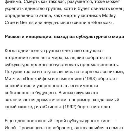
фильма. Смерть как таковая, разумеется, тоже может
укрепить единство группы, хотя и будет означать конец
определенного этапа, как смерть участников Motley
Crue и Germs или неудачливого хиппи в «Волосах».
Раскол и инициация: выход из субкультурного мира
Когда одни члены группы отчетливо ощущают
вторжение внешнего мира, младшие собратья по
субкультуре должны почувствовать преемственность.
Покурив травы и потусовавшись со старшеклассниками,
Митч из «Под кайфом и в смятении» (1993) обретает
спокойствие и уверенность в легитимности
собственного будущего. В иных случаях это
заканчивается драматически: например, когда самый
юный скинхед из «Скинов» (1992) берет пистолет.
Еще один постоянный герой субкультурного кино —
Иной. Провинциал-новобранец, затесавшийся в семью