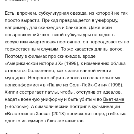
Есть, впрочем, субкультурная одежда, из которой не так
просто вырасти. Прикид превращается в униформу,
например, для скинхедов и байкеров. Даже если
повзрослевший член такой субкультуры не ходит в
косухе или «мартенсах» постоянно, он переодевается по
торжественным случаям. То же касается длины волос.
Поэтому в фильмах про скинхедов, вроде
«Американской истории X» (1998), к изменению облика
относятся болезненно, как к запятнанной «чести
мундира». Непросто сбрить ирокез и сознательному
нонконформисту в «Панке из Солт-Лейк-Сити» (1998).
Хиппи состригает патлы, чтобы, отступив от идеалов,
надеть военную униформу и быть убитым во
Вьетнаме
(«Волосы»). А символический постриг в кульминации
«Властелинов Хаоса» (2018) происходит перед гибелью
одного из кумиров блэк-металистов.