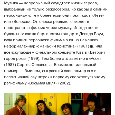
Музыка — непрерывный саундтрек жизни героев,
выбранный не только режиссером, но как бы и самими
персонажами. Тем более если они поют, как в «Лете»
или «Волосах». Отголоски реального входят в
пространство фильма через музыку. Иногда почти
буквально: как на берлинском концерте Дэвида Боуи,
куда пришли персонажи фильма о юных немецких
неформалах-наркоманах «Я Кристина» (1981
)
, или
всеискупающем финальном концерте Kiss в «Детройт —
город рока» (1999). Тем более это заметно в
«Ассе»
(1987) Сергея Соловьева. Возможно, идеальный
пример — Эминем, сыгравший свое альтер эго и
исполнивший саундтрек к первому сверхпопулярному
рэп-фильму «Восьмая миля» (2002).