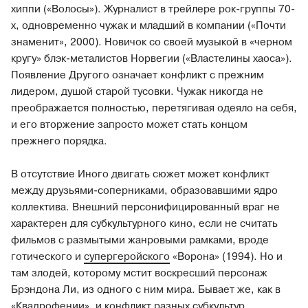
хиппи («Волосы»). Журналист в трейлере рок-группы 70-
х, одновременно чужак и младший в компании («Почти
знаменит», 2000). Новичок со своей музыкой в «черном
кругу» блэк-металистов Норвегии («Властелины хаоса»).
Появление Другого означает конфликт с прежним
лидером, душой старой тусовки. Чужак никогда не
преображается полностью, перетягивая одеяло на себя,
и его вторжение запросто может стать концом
прежнего порядка.
В отсутствие Иного двигать сюжет может конфликт
между друзьями-соперниками, образовавшими ядро
коллектива. Внешний персонифицированный враг не
характерен для субкультурного кино, если не считать
фильмов с размытыми жанровыми рамками, вроде
готического и
супергеройского
«Ворона» (1994). Но и
там злодей, которому мстит воскресший персонаж
Брэндона Ли, из одного с ним мира. Бывает же, как в
«Квадрофении», и конфликт разных субкультур,