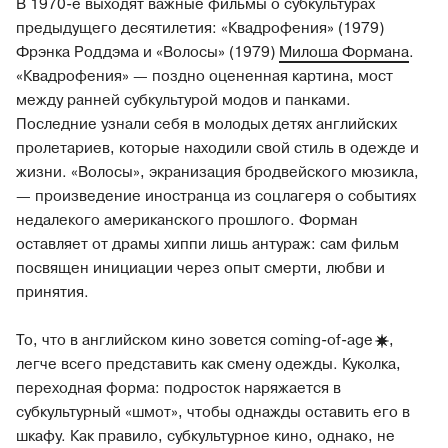
В 1970-е выходят важные фильмы о субкультурах
предыдущего десятилетия: «Квадрофения» (1979)
Фрэнка Роддэма и «Волосы» (1979)
Милоша Формана
.
«Квадрофения» — поздно оцененная картина, мост
между ранней субкультурой модов и панками.
Последние узнали себя в молодых детях английских
пролетариев, которые находили свой стиль в одежде и
жизни. «Волосы», экранизация бродвейского мюзикла,
— произведение иностранца из соцлагеря о событиях
недалекого американского прошлого. Форман
оставляет от драмы хиппи лишь антураж: сам фильм
посвящен инициации через опыт смерти, любви и
принятия.
То, что в английском кино зовется coming-of-
age
,
легче всего представить как смену одежды. Куколка,
переходная форма: подросток наряжается в
субкультурный «шмот», чтобы однажды оставить его в
шкафу. Как правило, субкультурное кино, однако, не