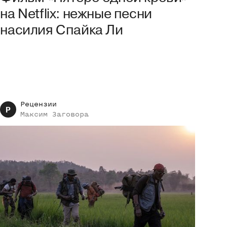
на Netflix: нежные песни
наcилия Спайка Ли
Рецензии
Р
Максим
Заговора