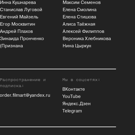
Инна Кушнарева
Максим Семенов
Станислав Луговой
Елена Смолина
Евгений Майзель
Елена Стишова
Егор Москвитин
Алиса Таёжная
Андрей Плахов
Алексей Филиппов
Зинаида Пронченко
Вероника Хлебникова
(Признана
Нина Цыркун
Распространение и
Мы в соцсетях:
подписка:
ВКонтакте
order.filmart@yandex.ru
YouTube
Яндекс.Дзен
Telegram