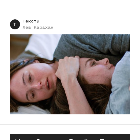
Тексты
Т
Лев
Карахан