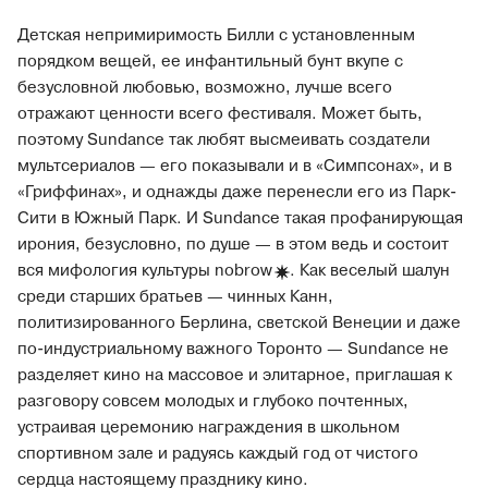
Детская непримиримость Билли с установленным
порядком вещей, ее инфантильный бунт вкупе с
безусловной любовью, возможно, лучше всего
отражают ценности всего фестиваля. Может быть,
поэтому Sundance так любят высмеивать создатели
мультсериалов — его показывали и в «Симпсонах», и в
«Гриффинах», и однажды даже перенесли его из Парк-
Сити в Южный Парк. И Sundance такая профанирующая
ирония, безусловно, по душе — в этом ведь и состоит
вся мифология культуры
nobrow
. Как веселый шалун
среди старших братьев — чинных Канн,
политизированного Берлина, светской Венеции и даже
по-индустриальному важного Торонто — Sundance не
разделяет кино на массовое и элитарное, приглашая к
разговору совсем молодых и глубоко почтенных,
устраивая церемонию награждения в школьном
спортивном зале и радуясь каждый год от чистого
сердца настоящему празднику кино.