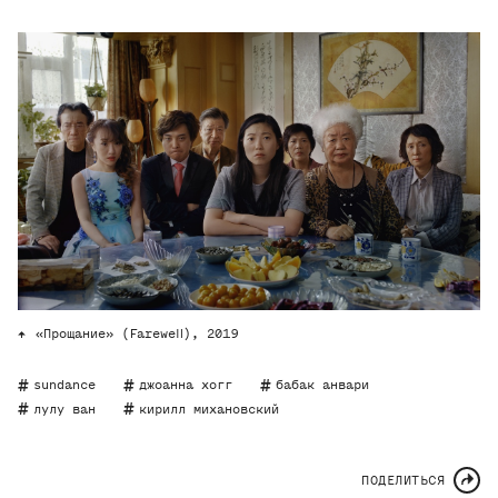
«Прощание» (Farewell), 2019
sundance
джоанна хогг
бабак анвари
лулу ван
кирилл михановский
ПОДЕЛИТЬСЯ