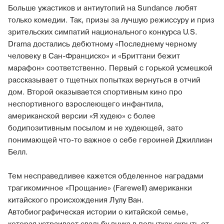
Больше ужастиков и антиутопий на Sundance любят
только комедии. Так, призы за лучшую режиссуру и приз
зрительских симпатий национального конкурса U.S.
Drama достались дебютному «Последнему черному
человеку в Сан-Франциско» и «Бриттани бежит
марафон» соответственно. Первый с горькой усмешкой
рассказывает о тщетных попытках вернуться в отчий
дом. Второй оказывается спортивным кино про
неспортивного взрослеющего инфантила,
американской версии «Я худею» с более
бодипозитивным посылом и не худеющей, зато
понимающей что-то важное о себе героиней Джиллиан
Белл.
Тем несправедливее кажется обделенное наградами
трагикомичное «Прощание» (Farewell) американки
китайского происхождения Лулу Ван.
Автобиографическая истории о китайской семье,