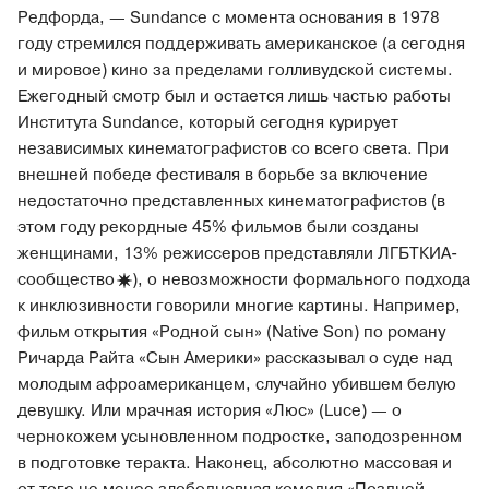
Редфорда, — Sundance с момента основания в 1978
году стремился поддерживать американское (а сегодня
и мировое) кино за пределами голливудской системы.
Ежегодный смотр был и остается лишь частью работы
Института Sundance, который сегодня курирует
независимых кинематографистов со всего света. При
внешней победе фестиваля в борьбе за включение
недостаточно представленных кинематографистов (в
этом году рекордные 45% фильмов были созданы
женщинами, 13% режиссеров представляли ЛГБТКИА-
сообщество
), о невозможности формального подхода
к инклюзивности говорили многие картины. Например,
фильм открытия «Родной сын» (Native Son) по роману
Ричарда Райта «Сын Америки» рассказывал о суде над
молодым афроамериканцем, случайно убившем белую
девушку. Или мрачная история «Люс» (Luce) — о
чернокожем усыновленном подростке, заподозренном
в подготовке теракта. Наконец, абсолютно массовая и