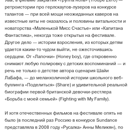
Увы, в фильме закрытия «Труппа ноль» (Troupe Zero) —
ретроистории про герлскаутов-лузеров на конкурсе
талантов — при всей мощи неожиданных каверов на
известные хиты не оказалось и половины витальности и
новаторства «Маленькой Мисс Счастье» или «Капитана
Фантастика», некогда тоже открытых на фестивале.
Другое дело — истории взросления, из которых детям
удается каким-то чудом выйти, не ожесточившись
сердцем. От «Лапочки» (Honey boy), где откровенно
снимают любую полировку с детских воспоминаний — и
речь не только о детстве автора сценария Шайи
ЛаБафа, — до меланхоличной истории школьного веб-
буллинга «Поделиться» (Share) и удивительной реальной
биографии первой британской девочки-рестлера
«Борьба с моей семьей» (Fighting with My Family).
И хотя отечественных фильмов на фестивале опять не
было (в последний раз Россию в конкурсе Sundance
представляла в 2008 году «Русалка» Анны Меликян), по