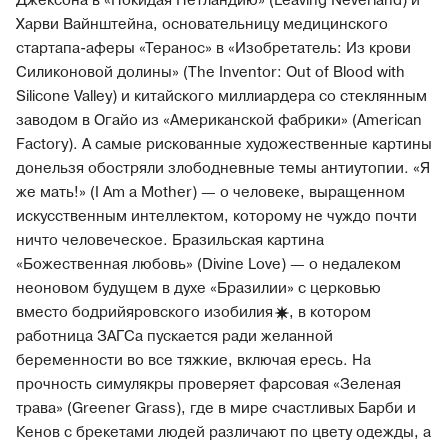
Джексона в «Покидая Нетландию» (Leaving Neverland) и
Харви Вайнштейна, основательницу медицинского
стартапа-аферы «Теранос» в «Изобретатель: Из крови
Силиконовой долины» (The Inventor: Out of Blood with
Silicone Valley) и китайского миллиардера со стеклянным
заводом в Огайо из «Американской фабрики» (American
Factory). А самые рискованные художественные картины
донельзя обостряли злободневные темы антиутопии. «Я
же мать!» (I Am a Mother) — о человеке, выращенном
искусственным интеллектом, которому не чуждо почти
ничто человеческое. Бразильская картина
«Божественная любовь» (Divine Love) — о недалеком
неоновом будущем в духе «Бразилии» с церковью
вместо бодрийяровского
изобилия
, в котором
работница ЗАГСа пускается ради желанной
беременности во все тяжкие, включая ересь. На
прочность симулякры проверяет фарсовая «Зеленая
трава» (Greener Grass), где в мире счастливых Барби и
Кенов с брекетами людей различают по цвету одежды, а