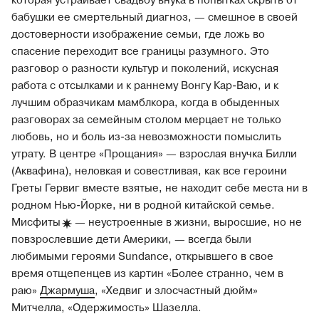
которая устраивает свадьбу внука в попытках скрыть от
бабушки ее смертельный диагноз, — смешное в своей
достоверности изображение семьи, где ложь во
спасение переходит все границы разумного. Это
разговор о разности культур и поколений, искусная
работа с отсылками и к раннему Вонгу Кар-Ваю, и к
лучшим образчикам мамблкора, когда в обыденных
разговорах за семейным столом мерцает не только
любовь, но и боль из-за невозможности помыслить
утрату. В центре «Прощания» — взрослая внучка Билли
(Аквафина), неловкая и совестливая, как все героини
Греты Гервиг вместе взятые, не находит себе места ни в
родном Нью-Йорке, ни в родной китайской семье.
Мисфиты
— неустроенные в жизни, выросшие, но не
повзрослевшие дети Америки, — всегда были
любимыми героями Sundance, открывшего в свое
время отщепенцев из картин «Более странно, чем в
раю»
Джармуша
, «Хедвиг и злосчастный дюйм»
Митчелла, «Одержимость» Шазелла.