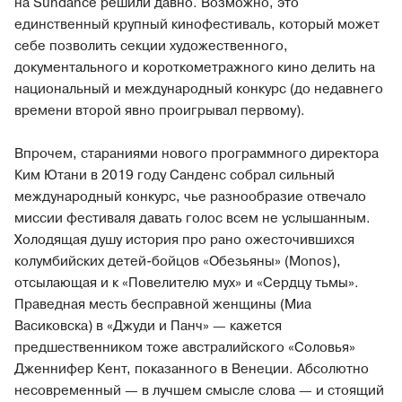
на Sundance решили давно. Возможно, это
единственный крупный кинофестиваль, который может
себе позволить секции художественного,
документального и короткометражного кино делить на
национальный и международный конкурс (до недавнего
времени второй явно проигрывал первому).
Впрочем, стараниями нового программного директора
Ким Ютани в 2019 году Санденс собрал сильный
международный конкурс, чье разнообразие отвечало
миссии фестиваля давать голос всем не услышанным.
Холодящая душу история про рано ожесточившихся
колумбийских детей-бойцов «Обезьяны» (Monos),
отсылающая и к «Повелителю мух» и «Сердцу тьмы».
Праведная месть бесправной женщины (Миа
Васиковска) в «Джуди и Панч» — кажется
предшественником тоже австралийского «Соловья»
Дженнифер Кент, показанного в Венеции. Абсолютно
несовременный — в лучшем смысле слова — и стоящий