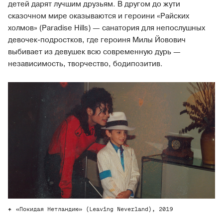
детей дарят лучшим друзьям. В другом до жути
сказочном мире оказываются и героини «Райских
холмов» (Paradise Hills) — санатория для непослушных
девочек-подростков, где героиня Милы Йовович
выбивает из девушек всю современную дурь —
независимость, творчество, бодипозитив.
«Покидая Нетландию» (Leaving Neverland), 2019