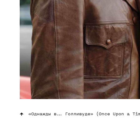
«Однажды в... Голливуде» (Once Upon a Ti