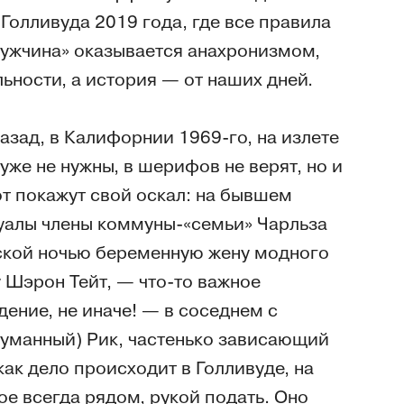
олливуда 2019 года, где все правила
мужчина» оказывается анахронизмом,
льности, а история — от наших дней.
азад, в Калифорнии 1969-го, на излете
же не нужны, в шерифов не верят, но и
т покажут свой оскал: на бывшем
уалы члены коммуны-«семьи» Чарльза
вской ночью беременную жену модного
 Шэрон Тейт, — что-то важное
дение, не иначе! — в соседнем с
думанный) Рик, частенько зависающий
ак дело происходит в Голливуде, на
е всегда рядом, рукой подать. Оно