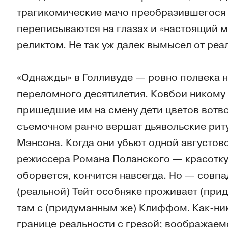
трагикомические мачо преобразившегося Г
переписываются на глазах и «настоящий 
реликтом. Не так уж далек вымысел от реа
«Однажды» в Голливуде — ровно полвека н
переломного десятилетия. Ковбои никому у
пришедшие им на смену дети цветов вотво
съемочном ранчо вершат дьявольские рит
Мэнсона. Когда они убьют одной августо
режиссера Романа Поланского — красотку
оборвется, кончится навсегда. Но — совпа
(реальной) Тейт особняке проживает (при
там с (придуманным же) Клиффом. Как-ник
границе реальности с грезой; воображаемо