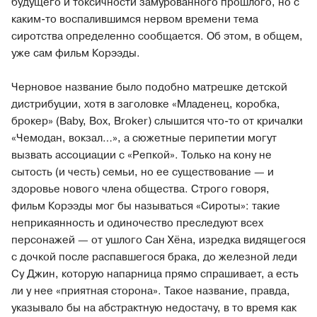
будущего и токсичности замурованного прошлого, но с
каким-то воспалившимся нервом времени тема
сиротства определенно сообщается. Об этом, в общем,
уже сам фильм Корээды.
Черновое название было подобно матрешке детской
дистрибуции, хотя в заголовке «Младенец, коробка,
брокер» (Baby, Box, Broker) слышится что-то от кричалки
«Чемодан, вокзал…», а сюжетные перипетии могут
вызвать ассоциации с «Репкой». Только на кону не
сытость (и честь) семьи, но ее существование — и
здоровье нового члена общества. Строго говоря,
фильм Корээды мог бы называться «Сироты»: такие
неприкаянность и одиночество преследуют всех
персонажей — от ушлого Сан Хёна, изредка видящегося
с дочкой после распавшегося брака, до железной леди
Су Джин, которую напарница прямо спрашивает, а есть
ли у нее «приятная сторона». Такое название, правда,
указывало бы на абстрактную недостачу, в то время как