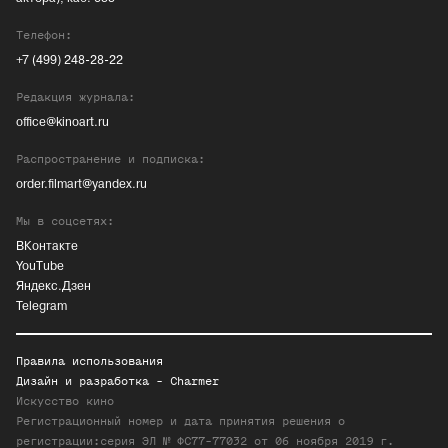
Телефон:
+7 (499) 248-28-22
Редакция журнала:
office@kinoart.ru
Распространение и подписка:
order.filmart@yandex.ru
Мы в соцсетях:
ВКонтакте
YouTube
Яндекс.Дзен
Telegram
Правила использования
Дизайн и разработка -
Charmer
Искусство кино
Регистрационный номер и дата принятия решения о
регистрации:серия ЭЛ № ФС77-77032 от 06 ноября 2019 г.