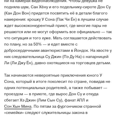
ни на камерах видеонаблюдения. Чтобы девушка не
подняла шум, Сан Хёну и его подельнику-сироте Дон Су
(Кан Дон Вон) придется посвятить её в детали благого
намерения: крошку У Сона (Пак Чи Ён) в лучшем случае
ждет высококонкурентный приют, где многие пары не
решаются или не могут оформить все официально — так
что ситуация и того хуже. Мать соглашается действовать
по плану, но за 50% — и едет вместе с
добросердечными авантюристами в Йондок. На хвосте у
них следовательница Су Джин (Пэ Ду На) с напарницей
Ли (Ли Джу Ён), давно охотящиеся на торговцев детьми.
Так начинаются невероятные приключения юного У
Сона, который в итоге поколесит по стране, повидав не
одних потенциальных родителей, а также побывает —
проездом — в приюте, где вырос Дон Су и откуда
сбегает Хэ Джин (Лим Сын Су), фанат АПЛ и
Сон Хын Мина
. По пятам за фургончиком странной
«семейки» следуют служительницы закона в