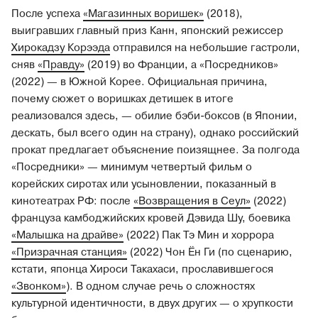
После успеха
«Магазинных воришек»
(2018),
выигравших главный приз Канн, японский режиссер
Хирокадзу Корээда
отправился на небольшие гастроли,
сняв
«Правду»
(2019) во Франции, а «Посредников»
(2022) — в Южной Корее. Официальная причина,
почему сюжет о воришках детишек в итоге
реализовался здесь, — обилие бэби-боксов (в Японии,
дескать, был всего один на страну), однако российский
прокат предлагает объяснение поизящнее. За полгода
«Посредники» — минимум четвертый фильм о
корейских сиротах или усыновлении, показанный в
кинотеатрах РФ: после
«Возвращения в Сеул»
(2022)
француза камбоджийских кровей Дэвида Шу, боевика
«Малышка на драйве»
(2022) Пак Тэ Мин и хоррора
«Призрачная станция»
(2022) Чон Ён Ги (по сценарию,
кстати, японца Хироси Такахаси, прославившегося
«Звонком»
). В одном случае речь о сложностях
культурной идентичности, в двух других — о хрупкости