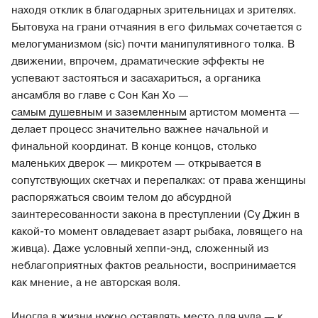
находя отклик в благодарных зрительницах и зрителях.
Бытовуха на грани отчаяния в его фильмах сочетается с
мелогуманизмом (sic) почти манипулятивного толка. В
движении, впрочем, драматические эффекты не
успевают застояться и засахариться, а органика
ансамбля во главе с Сон Кан Хо —
самым душевным и заземленным
артистом момента —
делает процесс значительно важнее начальной и
финальной координат. В конце концов, столько
маленьких дверок — микротем — открывается в
сопутствующих скетчах и перепалках: от права женщины
распоряжаться своим телом до абсурдной
заинтересованности закона в преступлении (Су Джин в
какой-то момент овладевает азарт рыбака, ловящего на
живца). Даже условный хеппи-энд, сложенный из
неблагоприятных фактов реальности, воспринимается
как мнение, а не авторская воля.
Иногда в жизни нужно оставлять место для чуда — к