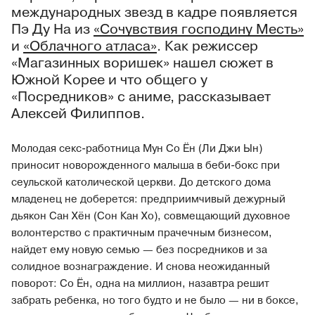
международных звезд в кадре появляется
Пэ Ду На из
«Сочувствия господину Месть»
и
«Облачного атласа»
. Как режиссер
«Магазинных воришек» нашел сюжет в
Южной Корее и что общего у
«Посредников» с аниме, рассказывает
Алексей Филиппов.
Молодая секс-работница Мун Со Ён (Ли Джи Ын)
приносит новорожденного малыша в беби-бокс при
сеульской католической церкви. До детского дома
младенец не доберется: предприимчивый дежурный
дьякон Сан Хён (Сон Кан Хо), совмещающий духовное
волонтерство с практичным прачечным бизнесом,
найдет ему новую семью — без посредников и за
солидное вознаграждение. И снова неожиданный
поворот: Со Ён, одна на миллион, назавтра решит
забрать ребенка, но того будто и не было — ни в боксе,