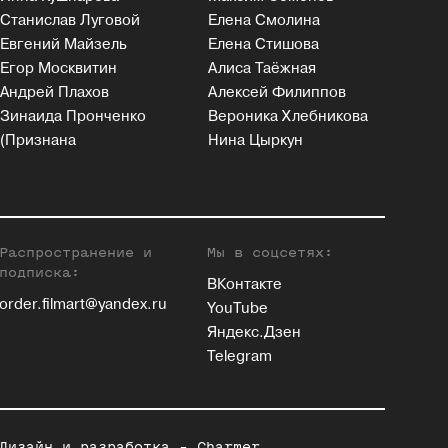
Станислав Луговой
Елена Смолина
Евгений Майзель
Елена Стишова
Егор Москвитин
Алиса Таёжная
Андрей Плахов
Алексей Филиппов
Зинаида Пронченко
Вероника Хлебникова
(Признана
Нина Цыркун
Распространение и
Мы в соцсетях:
подписка:
ВКонтакте
order.filmart@yandex.ru
YouTube
Яндекс.Дзен
Telegram
Дизайн и разработка -
Charmer