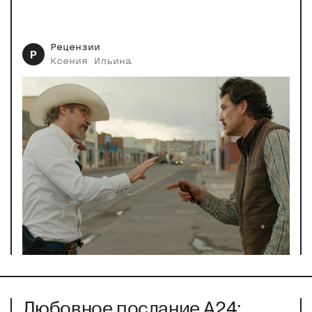
Рецензии
Р
Ксения
Ильина
Любовное послание А24: