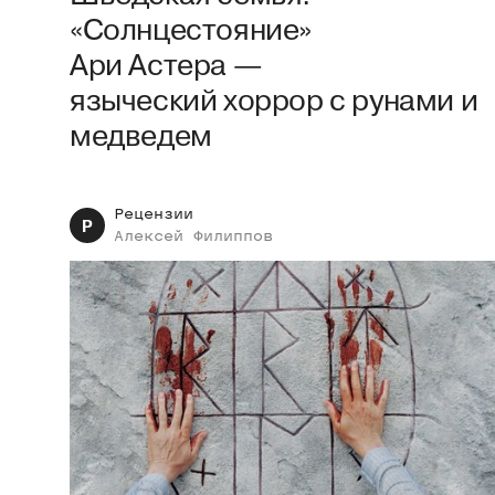
«Солнцестояние»
Ари Астера —
языческий хоррор с рунами и
медведем
Рецензии
Р
Алексей
Филиппов