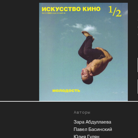
Авторы
Зара Абдуллаева
Павел Басинский
Юлия Гулян