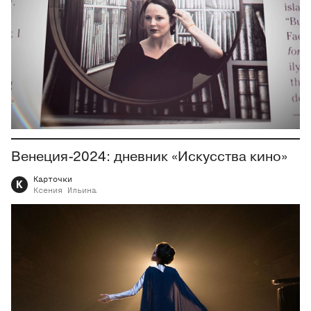
Венеция-2024: дневник «Искусства кино»
Карточки
К
Ксения
Ильина