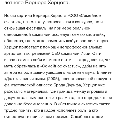
летнего Вернера Херцога.
Новая картина Вернера Херцога «ООО «Семейное
счастье», не только участвовавшая в конкурсе, но и
открывшая фестиваль, на примере реальной
одноименной компании исследует семью как ячейку
общества, где можно заменить любую составляющую.
Херцог прибегает к помощи непрофессиональных
артистов: так, реальный CEO компании Исии Ютти
играет самого себя и вместе с тем — отца девочки, чья
мать обратилась в «Семейное счастье», дабы нанять
актера на роль давно ушедшего из семьи мужа. В ленте
«Далекая синяя высь» (2005), повествовавшей о научно-
фантастической одиссее Брэда Дурифа, Херцог уже
работал с материалом, где граница между игровым и
документальным настолько размыта, что определять ее
довольно бессмысленно. В «Семейном счастье» также
трудно понять, кто в кадре исполняет роль, а кто
существует в привычном режиме. С любопытством