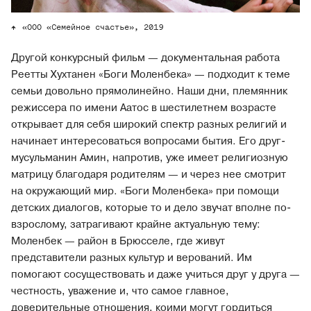
«ООО «Семейное счастье», 2019
Другой конкурсный фильм — документальная работа
Реетты Хухтанен «Боги Моленбека» — подходит к теме
семьи довольно прямолинейно. Наши дни, племянник
режиссера по имени Аатос в шестилетнем возрасте
открывает для себя широкий спектр разных религий и
начинает интересоваться вопросами бытия. Его друг-
мусульманин Амин, напротив, уже имеет религиозную
матрицу благодаря родителям — и через нее смотрит
на окружающий мир. «Боги Моленбека» при помощи
детских диалогов, которые то и дело звучат вполне по-
взрослому, затрагивают крайне актуальную тему:
Моленбек — район в Брюсселе, где живут
представители разных культур и верований. Им
помогают сосуществовать и даже учиться друг у друга —
честность, уважение и, что самое главное,
доверительные отношения, коими могут гордиться