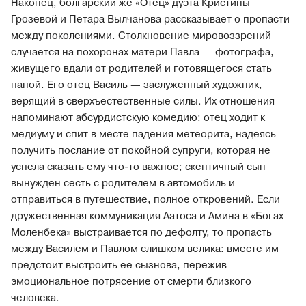
Наконец, болгарский же «Отец» дуэта Кристины
Грозевой и Петара Вылчанова рассказывает о пропасти
между поколениями. Столкновение мировоззрений
случается на похоронах матери Павла — фотографа,
живущего вдали от родителей и готовящегося стать
папой. Его отец Василь — заслуженный художник,
верящий в сверхъестественные силы. Их отношения
напоминают абсурдистскую комедию: отец ходит к
медиуму и спит в месте падения метеорита, надеясь
получить послание от покойной супруги, которая не
успела сказать ему что-то важное; скептичный сын
вынужден сесть с родителем в автомобиль и
отправиться в путешествие, полное откровений. Если
дружественная коммуникация Аатоса и Амина в «Богах
Моленбека» выстраивается по дефолту, то пропасть
между Василем и Павлом слишком велика: вместе им
предстоит выстроить ее сызнова, пережив
эмоциональное потрясение от смерти близкого
человека.