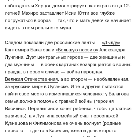
наблюдателя Херцог демонстрирует, как игра в отца 12-
летней Махиро заставляет Исии Ютти все глубже
погружаться в образ — так, что и мать девочки начинает
видеть в нем реального мужа.
Следом показали две российские ленты —
«Дылду»
Кантемира Балагова и
«Большую поэзию»
Александра
Лунгина. Дуэт центральных героев — две женщины и
два мужчины — в обеих картинах возвращается с войны:
правда, в первом случае — война народная,
Великая Отечественная
, а во втором — необъявленная,
за «русский мир» в Луганске. И те и другие пытаются
найти свое место в изменившихся условиях: у Балагова
семья должна помочь с травмой войны (героиня
Василисы Перелыгиной хочет ребенка, чтобы цепляться
за жизнь), а у Лунгина семейный очаг персонажей
Кузнецова и Филимонова не очень волнует (родные
первого — где-то в Карелии, жена и дочь второго