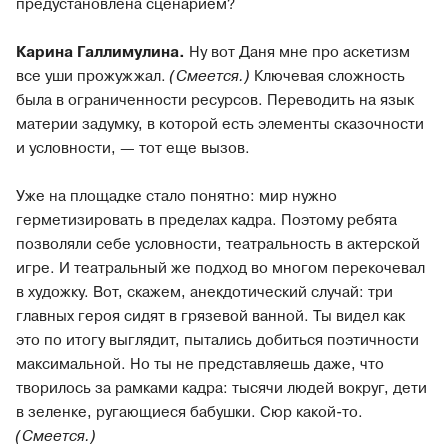
предустановлена сценарием?
Карина Галлимулина.
Ну вот Даня мне про аскетизм
все уши прожужжал.
(Смеется.)
Ключевая сложность
была в ограниченности ресурсов. Переводить на язык
материи задумку, в которой есть элементы сказочности
и условности, — тот еще вызов.
Уже на площадке стало понятно: мир нужно
герметизировать в пределах кадра. Поэтому ребята
позволяли себе условности, театральность в актерской
игре. И театральный же подход во многом перекочевал
в художку. Вот, скажем, анекдотический случай: три
главных героя сидят в грязевой ванной. Ты видел как
это по итогу выглядит, пытались добиться поэтичности
максимальной. Но ты не представляешь даже, что
творилось за рамками кадра: тысячи людей вокруг, дети
в зеленке, ругающиеся бабушки. Сюр какой-то.
(Смеется.)