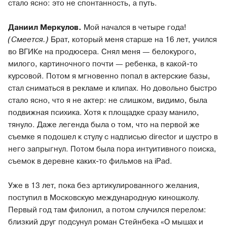
стало ясно: это не спонтанность, а путь.
Даниил Меркулов.
Мой начался в четыре года!
(Смеется.)
Брат, который меня старше на 16 лет, учился
во ВГИКе на продюсера. Снял меня — белокурого,
милого, картиночного почти — ребенка, в какой-то
курсовой. Потом я мгновенно попал в актерские базы,
стал сниматься в рекламе и клипах. Но довольно быстро
стало ясно, что я не актер: не слишком, видимо, была
подвижная психика. Хотя к площадке сразу манило,
тянуло. Даже легенда была о том, что на первой же
съемке я подошел к стулу с надписью director и шустро в
него запрыгнул. Потом была пора интуитивного поиска,
съемок в деревне каких-то фильмов на iPad.
Уже в 13 лет, пока без артикулированного желания,
поступил в Московскую международную киношколу.
Первый год там филонил, а потом случился перелом:
близкий друг подсунул роман Стейнбека «О мышах и