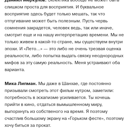
Даниил Меркулов.
Эклектика вообще не может быть
слишком проста для восприятия. И буквальное
восприятие здесь будет только мешать, так что
отпугивание может быть полезным. Пусть червь
сомнения закрадется, человек ведь, так или иначе,
смотрит еще и на нашу интерпретацию времени. Мы не
только живем в какой-то стране, мы существуем внутри
эпохи. И «Лето…» — это либо не очень трезвая оценка
реальности, либо попытка выдать связку неоднородных
мифов за эту самую реальность. Меня устраивают оба
варианта.
Мика Липман.
Мы даже в Шанхае, где постоянно
призывали смотреть этот фильм нутром, заметили:
потребность в эскапизме усиливается. Ты хочешь
прийти в кино, отдаться вымышленному миру,
выпорхнуть из собственого на время. Я поэтому
счастлив большому экрану на «Горьком фесте», поэтому
хочу биться за прокат.