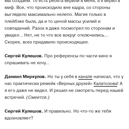
мы создаем. То есть ребята верили в меня, а я верил в
миф. Все, что происходило вне кадра, со стороны
выглядело максимально нелепо. Магия только в
плейбэке была, да и то ценой массы усилий и
совпадений. Разок я даже посмотрел по сторонам и
увидел… Нет, не то что все вокруг отключились…
Скорее, всех придавило происходящее.
Сергей Кулешов.
Про референсы по части кино я
спрашивать не хочу…
Даниил Меркулов.
Но ты у себя в
канале
написал, что у
нас практически ремейк «Верных друзей»
Калатозова
! А
я его даже не видел. И решил не смотреть перед нашей
встречей.
(Смеется.)
Сергей Кулешов.
И правильно. Но что-то же тебя
вдохновляет?