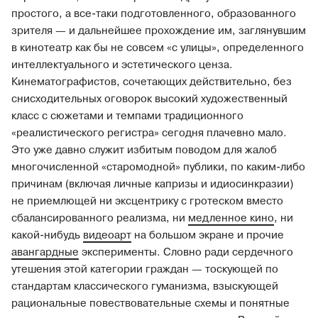
простого, а все-таки подготовленного, образованного
зрителя — и дальнейшее прохождение им, заглянувшим
в кинотеатр как бы не совсем «с улицы», определенного
интеллектуального и эстетического ценза.
Кинематографистов, сочетающих действительно, без
снисходительных оговорок высокий художественный
класс с сюжетами и темпами традиционного
«реалистического регистра» сегодня плачевно мало.
Это уже давно служит избитым поводом для жалоб
многочисленной «старомодной» публики, по каким-либо
причинам (включая личные капризы и идиосинкразии)
не приемлющей ни эксцентрику с гротеском вместо
сбалансированного реализма, ни
медленное кино
, ни
какой-нибудь
видеоарт
на большом экране и прочие
авангардные
эксперименты. Словно ради сердечного
утешения этой категории граждан — тоскующей по
стандартам классического гуманизма, взыскующей
рациональные повествовательные схемы и понятные