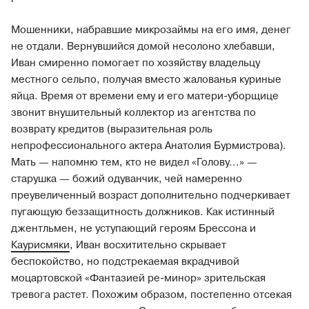
Мошенники, набравшие микрозаймы на его имя, денег
не отдали. Вернувшийся домой несолоно хлебавши,
Иван смиренно помогает по хозяйству владельцу
местного сельпо, получая вместо жалованья куриные
яйца. Время от времени ему и его матери-уборщице
звонит внушительный коллектор из агентства по
возврату кредитов (выразительная роль
непрофессионального актера Анатолия Бурмистрова).
Мать — напомню тем, кто не видел «Голову...» —
старушка — божий одуванчик, чей намеренно
преувеличенный возраст дополнительно подчеркивает
пугающую беззащитность должников. Как истинный
джентльмен, не уступающий героям Брессона и
Каурисмяки
, Иван восхитительно скрывает
беспокойство, но подстрекаемая вкрадчивой
моцартовской «Фантазией ре-минор» зрительская
тревога растет. Похожим образом, постепенно отсекая