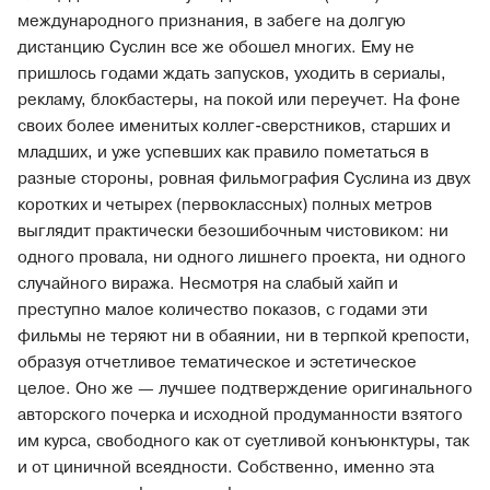
международного признания, в забеге на долгую
дистанцию Суслин все же обошел многих. Ему не
пришлось годами ждать запусков, уходить в сериалы,
рекламу, блокбастеры, на покой или переучет. На фоне
своих более именитых коллег-сверстников, старших и
младших, и уже успевших как правило пометаться в
разные стороны, ровная фильмография Суслина из двух
коротких и четырех (первоклассных) полных метров
выглядит практически безошибочным чистовиком: ни
одного провала, ни одного лишнего проекта, ни одного
случайного виража. Несмотря на слабый хайп и
преступно малое количество показов, с годами эти
фильмы не теряют ни в обаянии, ни в терпкой крепости,
образуя отчетливое тематическое и эстетическое
целое. Оно же — лучшее подтверждение оригинального
авторского почерка и исходной продуманности взятого
им курса, свободного как от суетливой конъюнктуры, так
и от циничной всеядности. Собственно, именно эта