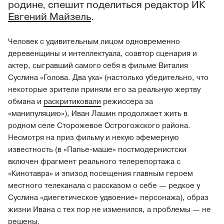
родине, спешит поделиться редактор ИК
Евгений Майзель
.
Человек с удивительным лицом одновременно
деревенщины и интеллектуала, соавтор сценария и
актер, сыгравший самого себя в фильме Виталия
Суслина «Голова. Два уха» (настолько убедительно, что
некоторые зрители приняли его за реальную жертву
обмана и
раскритиковали
режиссера за
«манипуляцию»), Иван Лашин продолжает жить в
родном селе Сторожевое Острогожского района.
Несмотря на приз фильму и некую эфемерную
известность (в «Папье-маше» постмодернистски
включен фрагмент реального телерепортажа с
«Кинотавра» и эпизод посещения главным героем
местного телеканала с рассказом о себе — редкое у
Суслина «диегетическое удвоение» персонажа), образ
жизни Ивана с тех пор не изменился, а проблемы — не
решены.