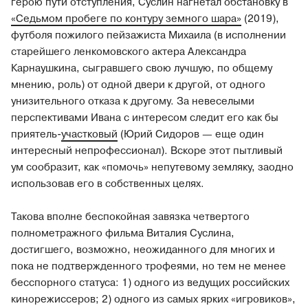
герою пути отступления, Суслин нагнетал обстановку в
«Седьмом пробеге по контуру земного шара»
(2019),
футболя пожилого пейзажиста Михаила (в исполнении
старейшего ленкомовского актера Александра
Карнаушкина, сыгравшего свою лучшую, по общему
мнению, роль) от одной двери к другой, от одного
унизительного отказа к другому. За невеселыми
перспективами Ивана с интересом следит его как бы
приятель-
участковый
(Юрий Сидоров — еще один
интересный непрофессионал). Вскоре этот пытливый
ум сообразит, как «помочь» непутевому земляку, заодно
использовав его в собственных целях.
Такова вполне беспокойная завязка четвертого
полнометражного фильма Виталия Суслина,
достигшего, возможно, неожиданного для многих и
пока не подтвержденного трофеями, но тем не менее
бесспорного статуса: 1) одного из ведущих российских
кинорежиссеров; 2) одного из самых ярких «игровиков»,