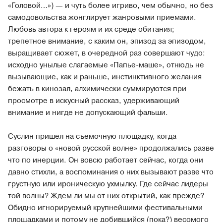
«Головой…») — и чуть более игриво, чем обычно, но без
самодовольства жонглирует жанровыми приемами.
Любовь автора к героям и их среде обитания;
трепетное внимание, с каким он, эпизод за эпизодом,
выращивает сюжет, в очередной раз совершают чудо:
исходно унылые слагаемые «Папье-маше», отнюдь не
вызывающие, как и раньше, инстинктивного желания
бежать в кинозал, алхимически суммируются при
просмотре в искусный рассказ, удерживающий
внимание и нигде не допускающий фальши.
Суслин пришел на съемочную площадку, когда
разговоры о «новой русской волне» продолжались разве
что по инерции. Он вовсю работает сейчас, когда они
давно стихли, а воспоминания о них вызывают разве что
грустную или ироническую ухмылку. Где сейчас лидеры
той волны? Ждем ли мы от них открытий, как прежде?
Обидно игнорируемый крупнейшими фестивальными
площадками и потому не добившийся (пока?) весомого