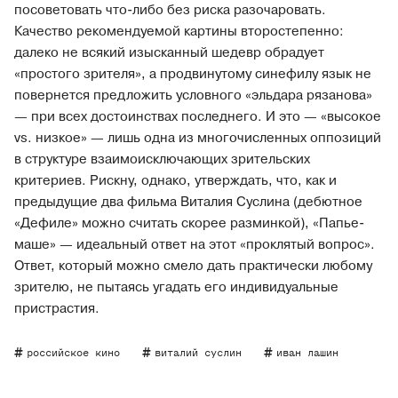
посоветовать что-либо без риска разочаровать.
Качество рекомендуемой картины второстепенно:
далеко не всякий изысканный шедевр обрадует
«простого зрителя», а продвинутому синефилу язык не
повернется предложить условного «эльдара рязанова»
— при всех достоинствах последнего. И это — «высокое
vs. низкое» — лишь одна из многочисленных оппозиций
в структуре взаимоисключающих зрительских
критериев. Рискну, однако, утверждать, что, как и
предыдущие два фильма Виталия Суслина (дебютное
«Дефиле» можно считать скорее разминкой), «Папье-
маше» — идеальный ответ на этот «проклятый вопрос».
Ответ, который можно смело дать практически любому
зрителю, не пытаясь угадать его индивидуальные
пристрастия.
российское кино
виталий суслин
иван лашин