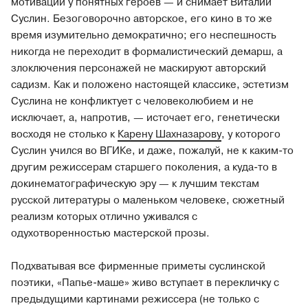
мотивации у понятных героев — и снимает Виталий
Суслин. Безоговорочно авторское, его кино в то же
время изумительно демократично; его неспешность
никогда не переходит в формалистический демарш, а
злоключения персонажей не маскируют авторский
садизм. Как и положено настоящей классике, эстетизм
Суслина не конфликтует с человеколюбием и не
исключает, а, напротив, — источает его, генетически
восходя не столько к
Карену Шахназарову
, у которого
Суслин учился во ВГИКе, и даже, пожалуй, не к каким-то
другим режиссерам старшего поколения, а куда-то в
докинематографическую эру — к лучшим текстам
русской литературы о маленьком человеке, сюжетный
реализм которых отлично уживался с
одухотворенностью мастерской прозы.
Подхватывая все фирменные приметы суслинской
поэтики, «Папье-маше» живо вступает в перекличку с
предыдущими картинами режиссера (не только с