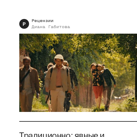
Рецензии
Р
Диана
Габитова
Традиционно: явные и