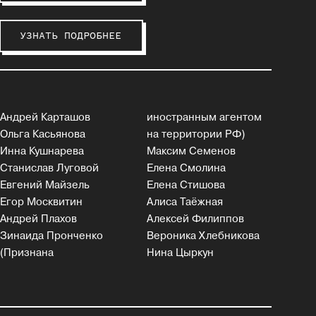
УЗНАТЬ ПОДРОБНЕЕ
Андрей Карташов
иностранным агентом
Ольга Касьянова
на территории РФ)
Инна Кушнарева
Максим Семенов
Станислав Луговой
Елена Смолина
Евгений Майзель
Елена Стишова
Егор Москвитин
Алиса Таёжная
Андрей Плахов
Алексей Филиппов
Зинаида Пронченко
Вероника Хлебникова
(Признана
Нина Цыркун