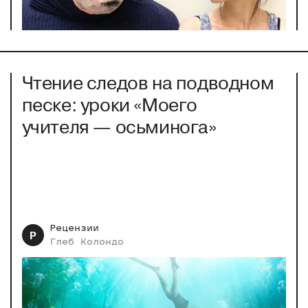
Чтение следов на подводном
песке: уроки «Моего
учителя — осьминога»
Рецензии
Р
Глеб
Колондо