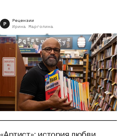
Рецензии
Р
Ирина
Марголина
«Артист»: история любви