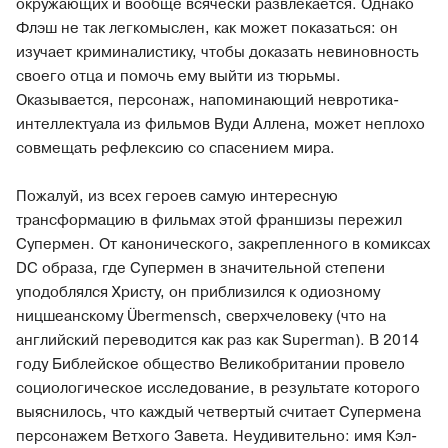
окружающих и вообще всячески развлекается. Однако
Флэш не так легкомыслен, как может показаться: он
изучает криминалистику, чтобы доказать невиновность
своего отца и помочь ему выйти из тюрьмы.
Оказывается, персонаж, напоминающий невротика-
интеллектуала из фильмов Вуди Аллена, может неплохо
совмещать рефлексию со спасением мира.
Пожалуй, из всех героев самую интересную
трансформацию в фильмах этой франшизы пережил
Супермен. От канонического, закрепленного в комиксах
DC образа, где Супермен в значительной степени
уподоблялся Христу, он приблизился к одиозному
ницшеанскому Übermensch, сверхчеловеку (что на
английский переводится как раз как Superman). В 2014
году Библейское общество Великобритании провело
социологическое исследование, в результате которого
выяснилось, что каждый четвертый считает Супермена
персонажем Ветхого Завета. Неудивительно: имя Кэл-