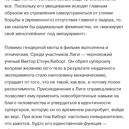
все. Поскольку его увещевания исходят главным
образом из стремления самоустраниться от стихии
борьбы и (временного) отсутствия главного лидера, то,
как сказали бы радикальные феминистки, он «маскирует
свой менсплейнинг под эмпауэрмент».
Помимо гендерной квоты в фильме выполнена и
этническая. Среди участников Лиги — чернокожий
ученый Виктор Стоун/Киборг. Он обрел суперсилу
вопреки желанию (его тело в результате неудачного
эксперимента стало наполовину механическим),
страдает от того, что не такой, как все, и потому полон
ресентимента. Присоединение к Лиге справедливости
позволяет ему применить новообретенные навыки на
благо человечества и утвердиться в идентичности
супергероя, которую он со временем распробует, войдя
во вкус. При всем том Киборг настолько невыразителен,
что кажется, будто его единственная функция —