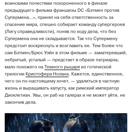
воинскими почестями похороненного в финале
предыдущего фильма франшизы DC «Бэтмен против
Супермена…», принял на себя ответственность за
спасение мира, спешно собирает команду супергероев
(Лигу справедливости), поняв по ходу дела, что без
Супермена она не складывается. Так что Супермену
предстоит воскреснуть и возглавить ее. Тем более что
сам Бэтмен/Брюс Уэйн в этом фильме — заматеревший,
небритый, усталый — предстает в образе патриарха,
мало похожего на
Темного рыцаря
из готической
трилогии
Кристофера Нолана
. Кажется, единственное,
чего он по-настоящему хочет, — удалиться в частную
жизнь и выращивать капусту, как римский император
Диоклетиан. Увы, он раб на галерах и не может уйти, не
закончив дела.