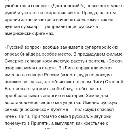
улыбается и говорит: «Достоевский?», после чего машет
рукой и улетает со скоростью света. Правда, на этом
ирония заканчивается и начинается «клюква» как ее
лучший субжанр — репрезентация русских в
американских фильмах.
«Русский вопрос» вообще занимает в супергеройских
эпосах Снайдера особое место. В предыдущем фильме
Супермен спасал космическую ракету-носитель «Союз»,
взорвавшуюся на старте. В «Лиге справедливости»
именно на севере России («месте, куда не доходят
никакие сигналы», как объясняют членам Лиги) Степной
Волк решает устроить себе базу, чтобы начать
преобразовывать энергию и материю Земли для
восстановления своего могущества. Именно русскую
семью (в российском дубляже — польскую) спасают
члены Лиги. При том что семья русская, живут они
почему-то в Припяти, а выглядят, как крестьяне с