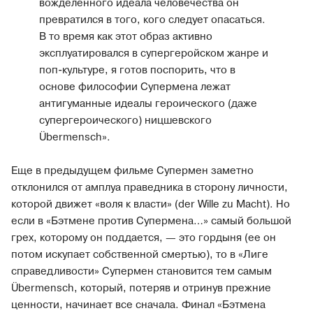
вожделенного идеала человечества он
превратился в того, кого следует опасаться.
В то время как этот образ активно
эксплуатировался в супергеройском жанре и
поп-культуре, я готов поспорить, что в
основе философии Супермена лежат
антигуманные идеалы героического (даже
супергероического) ницшевского
Übermensch».
Еще в предыдущем фильме Супермен заметно
отклонился от амплуа праведника в сторону личности,
которой движет «воля к власти» (der Wille zu Macht). Но
если в «Бэтмене против Супермена…» самый большой
грех, которому он поддается, — это гордыня (ее он
потом искупает собственной смертью), то в «Лиге
справедливости» Супермен становится тем самым
Übermensch, который, потеряв и отринув прежние
ценности, начинает все сначала. Финал «Бэтмена