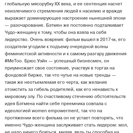
глобальную мясорубку ХХ века, и ее сентенция насчет
неизлечимого стремления людей к насилию и вражде
выражает доминирующее настроение нынешней эпохи
— разочарование. Бэтмен же постоянно подталкивает
Чудо-женщину к тому, чтобы она взяла на себя
лидерство. Очень вовремя: фильм вышел в 2017-м, его
создатели угодили к подъему очередной волны
феминистской активности и к самому разгару движения
#MeToo. Брюс Уэйн — успешный бизнесмен, он
приумножает свое состояние, участвуя в торгах на
фондовой бирже, так что чутье на новые тренды —
такая же неотъемлемая его черта, как желание
отомстить за гибель родителей, как его ненависть к
мировому злу. По счастливому стечению обстоятельств
идея Бэтмена найти себе преемника совпала с
идеологией women empowerment, так что на
протяжении всего фильма он не устает повторять, что
именно Чудо-женщина заслуживает стать лидером: мол,
не надо ничего бояться, милая, ведь ты способна на