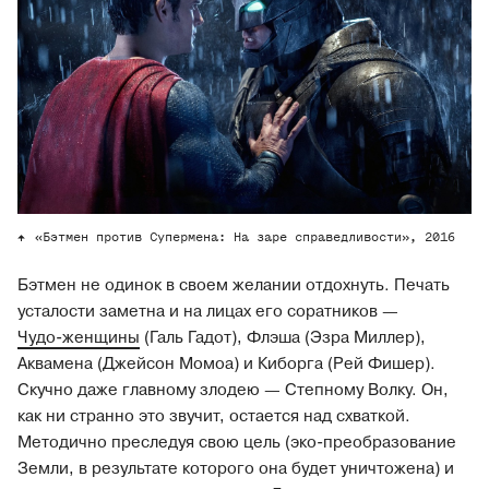
«Бэтмен против Супермена: На заре справедливости», 2016
Бэтмен не одинок в своем желании отдохнуть. Печать
усталости заметна и на лицах его соратников —
Чудо-женщины
(Галь Гадот), Флэша (Эзра Миллер),
Аквамена (Джейсон Момоа) и Киборга (Рей Фишер).
Скучно даже главному злодею — Степному Волку. Он,
как ни странно это звучит, остается над схваткой.
Методично преследуя свою цель (эко-преобразование
Земли, в результате которого она будет уничтожена) и