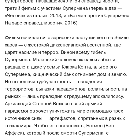
супергероев, назвавшейся Лигой справедливости,
третий фильм с участием Супермена (первые два —
«Человек из стали», 2013, и «Бэтмен против Супермена:
На заре справедливости», 2016).
Фильм начинается с зарисовки наступившего на Земле
хаоса — с жестокой диккенсианской вселенной, где
царят насилие и террор. Виной всему гибель
Супермена. Маленький человек оказался забыт и
раздавлен: даже у семьи Кларка Кента, альтер эго
Супермена, хищнический банк отнимает дом и землю.
Но нынешняя турбулентность — нападения
террористов, вылазки парадемонов, волатильность на
рынках — лишь прелюдия к грядущему апокалипсису.
Архизлодей Степной Волк со своей армией
парадемонов хочет уничтожить мир с помощью трех
источников силы — артефактов, спрятанных в разных
точках мира. Чтобы его остановить, Бэтмен (Бен
Аффлек), который после смерти Супермена, с