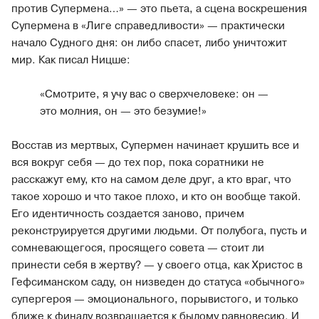
против Супермена…» — это пьета, а сцена воскрешения
Супермена в «Лиге справедливости» — практически
начало Судного дня: он либо спасет, либо уничтожит
мир. Как писал Ницше:
«Смотрите, я учу вас о сверхчеловеке: он —
это молния, он — это безумие!»
Восстав из мертвых, Супермен начинает крушить все и
вся вокруг себя — до тех пор, пока соратники не
расскажут ему, кто на самом деле друг, а кто враг, что
такое хорошо и что такое плохо, и кто он вообще такой.
Его идентичность создается заново, причем
реконструируется другими людьми. От полубога, пусть и
сомневающегося, просящего совета — стоит ли
принести себя в жертву? — у своего отца, как Христос в
Гефсиманском саду, он низведен до статуса «обычного»
супергероя — эмоционального, порывистого, и только
ближе к финалу возвращается к былому равновесию. И