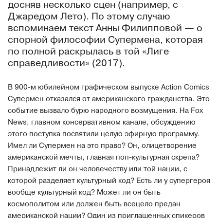
досняв несколько сцен (например, с
Джаредом Лето). По этому случаю
вспоминаем текст Анны Филипповой — о
спорной философии Супермена, которая
по полной раскрылась в той «Лиге
справедливости» (2017).
В 900-м юбилейном графическом выпуске Action Comics
Супермен отказался от американского гражданства. Это
событие вызвало бурю народного возмущения. На Fox
News, главном консервативном канале, обсуждению
этого поступка посвятили целую эфирную программу.
Имел ли Супермен на это право? Он, олицетворение
американской мечты, главная поп-культурная скрепа?
Принадлежит ли он человечеству или той нации, с
которой разделяет культурный код? Есть ли у супергероя
вообще культурный код? Может ли он быть
космополитом или должен быть всецело предан
американской нации? Один из приглашенных спикеров