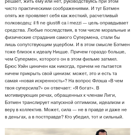
решает, жить ему или нет, руководствуясь при этом
чисто практическими соображениями. И тут Бэтмен
опять же проявляет себя как жесткий, расчетливый
полководец: il ﬁ ne giustiﬁ ca i mezzi — цель оправдывает
средства. Любые последствия, в том числе моральные и
физические страдания самого Супермена, стали бы
лишь сопутствующим ущербом. И в этом смысле Бэтмен
тоже близок к идеалу Ницше. Причем гораздо больше,
чем Супермен, которого он в этом фильме затмил.
Брюс Уэйн циничен как никогда, причем не пытается
ничем прикрыть свой цинизм: может, это и есть та
самая «новая искренность»? На вопрос Флэша «В чем
твоя суперсила?» он отвечает: «Я богат». В
мотивирующих речах, обращенных к членам Лиги,
Бэтмен транслирует напускной оптимизм, идеализм и
веру в коллектив. Может, сила — не в правде и даже не
в деньгах, а в постправде? Кто убедил, тот и сильный.