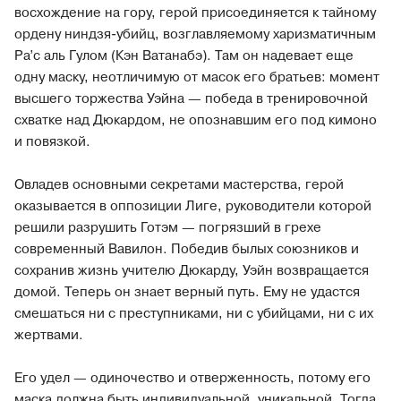
восхождение на гору, герой присоединяется к тайному
ордену ниндзя-убийц, возглавляемому харизматичным
Ра’с аль Гулом (Кэн Ватанабэ). Там он надевает еще
одну маску, неотличимую от масок его братьев: момент
высшего торжества Уэйна — победа в тренировочной
схватке над Дюкардом, не опознавшим его под кимоно
и повязкой.
Овладев основными секретами мастерства, герой
оказывается в оппозиции Лиге, руководители которой
решили разрушить Готэм — погрязший в грехе
современный Вавилон. Победив былых союзников и
сохранив жизнь учителю Дюкарду, Уэйн возвращается
домой. Теперь он знает верный путь. Ему не удастся
смешаться ни с преступниками, ни с убийцами, ни с их
жертвами.
Его удел — одиночество и отверженность, потому его
маска должна быть индивидуальной, уникальной. Тогда