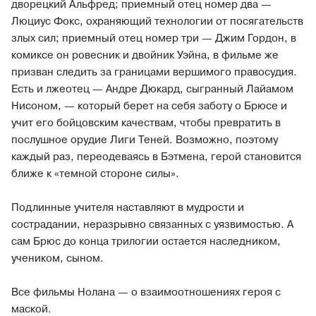
дворецкий Альфред; приемный отец номер два —
Люциус Фокс, охраняющий технологии от посягательств
злых сил; приемный отец номер три — Джим Гордон, в
комиксе он ровесник и двойник Уэйна, в фильме же
призван следить за границами вершимого правосудия.
Есть и лжеотец — Андре Дюкард, сыгранный Лайамом
Нисоном, — который берет на себя заботу о Брюсе и
учит его бойцовским качествам, чтобы превратить в
послушное орудие Лиги Теней. Возможно, поэтому
каждый раз, переодеваясь в Бэтмена, герой становится
ближе к «темной стороне силы».
Подлинные учителя наставляют в мудрости и
сострадании, неразрывно связанных с уязвимостью. А
сам Брюс до конца трилогии остается наследником,
учеником, сыном.
Все фильмы Нолана — о взаимоотношениях героя с
маской.