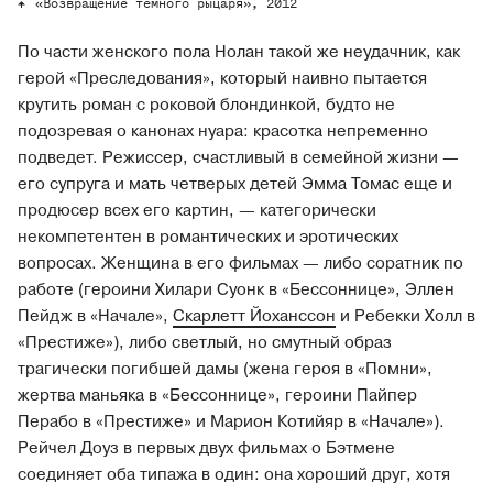
«Возвращение темного рыцаря», 2012
По части женского пола Нолан такой же неудачник, как
герой «Преследования», который наивно пытается
крутить роман с роковой блондинкой, будто не
подозревая о канонах нуара: красотка непременно
подведет. Режиссер, счастливый в семейной жизни —
его супруга и мать четверых детей Эмма Томас еще и
продюсер всех его картин, — категорически
некомпетентен в романтических и эротических
вопросах. Женщина в его фильмах — либо соратник по
работе (героини Хилари Суонк в «Бессоннице», Эллен
Пейдж в «Начале»,
Скарлетт Йоханссон
и Ребекки Холл в
«Престиже»), либо светлый, но смутный образ
трагически погибшей дамы (жена героя в «Помни»,
жертва маньяка в «Бессоннице», героини Пайпер
Перабо в «Престиже» и Марион Котийяр в «Начале»).
Рейчел Доуз в первых двух фильмах о Бэтмене
соединяет оба типажа в один: она хороший друг, хотя