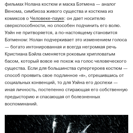
фильмах Нолана костюм и маска Бэтмена — аналог
Венома, симбиоза живого существа и костюма из
комиксов о
Человеке-пауке
: он дает носителю
сверхспособности, но способен подчинить его волю.
Уэйн не притворяется, а по-настоящему становится
Бэтменом: Нолан подчеркивает это изменением голоса
— богато интонированная и всегда негромкая речь
Кристиана Бэйла сменяется роковым хрипловатым
басом, который вовсе не похож на голос человеческого
существа. Если для большинства супергероев костюм —
способ проявить свое подлинное «я», отрешившись от
социальных конвенций, то для Уэйна его доспехи —
иная личность, постепенно стирающая его собственную
предысторию и спасающая от болезненных
воспоминаний.