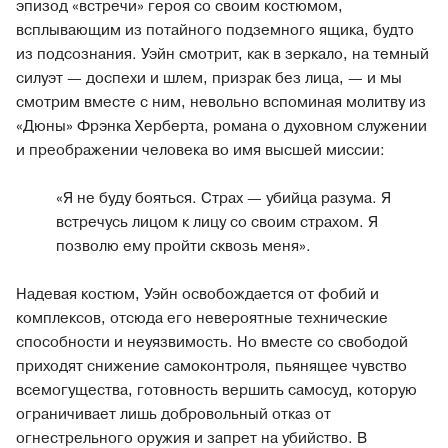
эпизод «встречи» героя со своим костюмом,
всплывающим из потайного подземного ящика, будто
из подсознания. Уэйн смотрит, как в зеркало, на темный
силуэт — доспехи и шлем, призрак без лица, — и мы
смотрим вместе с ним, невольно вспоминая молитву из
«Дюны» Фрэнка Херберта, романа о духовном служении
и преображении человека во имя высшей миссии:
«Я не буду бояться. Страх — убийца разума. Я
встречусь лицом к лицу со своим страхом. Я
позволю ему пройти сквозь меня».
Надевая костюм, Уэйн освобождается от фобий и
комплексов, отсюда его невероятные технические
способности и неуязвимость. Но вместе со свободой
приходят снижение самоконтроля, пьянящее чувство
всемогущества, готовность вершить самосуд, которую
ограничивает лишь добровольный отказ от
огнестрельного оружия и запрет на убийство. В