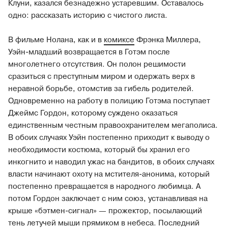
Клуни, казался безнадежно устаревшим. Оставалось
одно: рассказать историю с чистого листа.
В фильме Нолана, как и в
комиксе
Фрэнка Миллера,
Уэйн-младший возвращается в Готэм после
многолетнего отсутствия. Он полон решимости
сразиться с преступным миром и одержать верх в
неравной борьбе, отомстив за гибель родителей.
Одновременно на работу в полицию Готэма поступает
Джеймс Гордон, которому суждено оказаться
единственным честным правоохранителем мегаполиса.
В обоих случаях Уэйн постепенно приходит к выводу о
необходимости костюма, который бы хранил его
инкогнито и наводил ужас на бандитов, в обоих случаях
власти начинают охоту на мстителя-анонима, который
постепенно превращается в народного любимца. А
потом Гордон заключает с ним союз, устанавливая на
крыше «бэтмен-сигнал» — прожектор, посылающий
тень летучей мыши прямиком в небеса. Последний