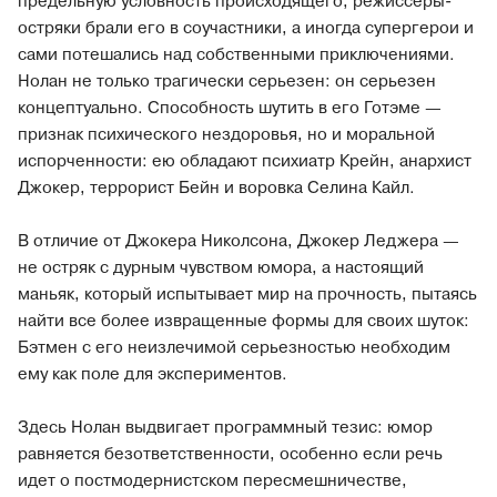
предельную условность происходящего, режиссеры-
остряки брали его в соучастники, а иногда супергерои и
сами потешались над собственными приключениями.
Нолан не только трагически серьезен: он серьезен
концептуально. Способность шутить в его Готэме —
признак психического нездоровья, но и моральной
испорченности: ею обладают психиатр Крейн, анархист
Джокер, террорист Бейн и воровка Селина Кайл.
В отличие от Джокера Николсона, Джокер Леджера —
не остряк с дурным чувством юмора, а настоящий
маньяк, который испытывает мир на прочность, пытаясь
найти все более извращенные формы для своих шуток:
Бэтмен с его неизлечимой серьезностью необходим
ему как поле для экспериментов.
Здесь Нолан выдвигает программный тезис: юмор
равняется безответственности, особенно если речь
идет о постмодернистском пересмешничестве,