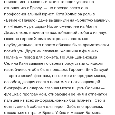
неясно, испытывает ли какие-то еще чувства по
отношению к Брюсу, — но прежде всего она
профессиональный юрист. Кэти Холмс за роль в
«Бэтмен: Начало» даже выдвинули на «Золотую малину»,
и к «Темному рыцарю» Нолан сменил ее на Мэгги
Джилленхол: в качестве возлюбленной любого из двух
главных героев Холмс смотрелась настолько
неубедительно, что просто обязана была драматически
погибнуть. Другими словами, женщина в фильмах
Нолана — повод для сюжета. Но Женщина-кошка
Селина Кайл заявляет о своем присутствии слишком
настойчиво, чтобы быть поводом. Героиня Энн Хэтэуэй
— эротический фантазм, но также и очередная маска,
освобождающая своего носителя от отягощающей
биографии: недаром главная мечта и цель Селины —
флешка с программой, стирающей ее имя и отпечатки
пальцев из всех информационных баз планеты. Это и
есть главный соблазн для героя. Забыть о прошлом,
отказаться от травм Брюса Уэйна и миссии Бэтмена,