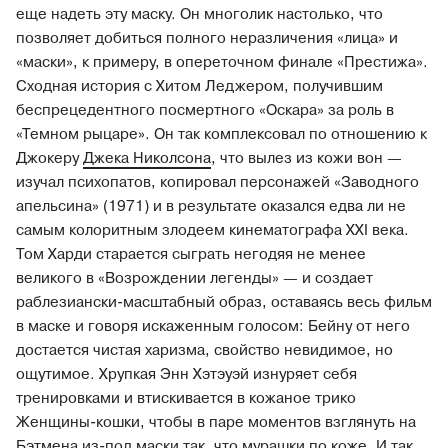
еще надеть эту маску. Он многолик настолько, что
позволяет добиться полного неразличения «лица» и
«маски», к примеру, в опереточном финале «Престижа».
Сходная история с Хитом Леджером, получившим
беспрецедентного посмертного «Оскара» за роль в
«Темном рыцаре». Он так комплексовал по отношению к
Джокеру
Джека Николсона
, что вылез из кожи вон —
изучал психопатов, копировал персонажей «Заводного
апельсина» (1971) и в результате оказался едва ли не
самым колоритным злодеем кинематографа XXI века.
Том Харди старается сыграть негодяя не менее
великого в «Возрождении легенды» — и создает
раблезиански-масштабный образ, оставаясь весь фильм
в маске и говоря искаженным голосом: Бейну от него
достается чистая харизма, свойство невидимое, но
ощутимое. Хрупкая Энн Хэтэуэй изнуряет себя
тренировками и втискивается в кожаное трико
Женщины-кошки, чтобы в паре моментов взглянуть на
Бэтмена из-под маски так, что мурашки по коже. И так