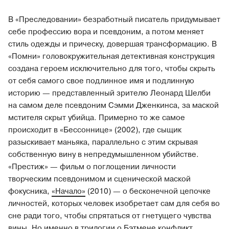
В «Преследовании» безработный писатель придумывает
себе профессию вора и псевдоним, а потом меняет
стиль одежды и прическу, довершая трансформацию. В
«Помни» головокружительная детективная конструкция
создана героем исключительно для того, чтобы скрыть
от себя самого свое подлинное имя и подлинную
историю — представленный зрителю Леонард Шелби
на самом деле псевдоним Сэмми Дженкинса, за маской
мстителя скрыт убийца. Примерно то же самое
происходит в «Бессоннице» (2002), где сыщик
разыскивает маньяка, параллельно с этим скрывая
собственную вину в непредумышленном убийстве.
«Престиж» — фильм о поглощении личности
творческим псевдонимом и сценической маской
фокусника,
«Начало»
(2010) — о бесконечной цепочке
личностей, которых человек изобретает сам для себя во
сне ради того, чтобы спрятаться от гнетущего чувства
вины. Но именно в трилогии о Бэтмене конфликт