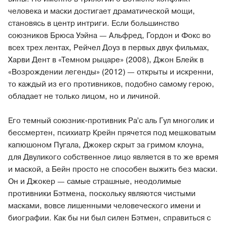
человека и маски достигает драматической мощи,
становясь в центр интриги. Если большинство
союзников Брюса Уэйна — Альфред, Гордон и Фокс во
всех трех лентах, Рейчел Доуз в первых двух фильмах,
Харви Дент в «Темном рыцаре» (2008), Джон Блейк в
«Возрождении легенды» (2012) — открыты и искренни,
то каждый из его противников, подобно самому герою,
обладает не только лицом, но и личиной.
Его темный союзник-противник Ра’с аль Гул многолик и
бессмертен, психиатр Крейн прячется под мешковатым
капюшоном Пугала, Джокер скрыт за гримом клоуна,
для Двуликого собственное лицо является в то же время
и маской, а Бейн просто не способен выжить без маски.
Он и Джокер — самые страшные, неодолимые
противники Бэтмена, поскольку являются чистыми
масками, вовсе лишенными человеческого имени и
биографии. Как бы ни был силен Бэтмен, справиться с