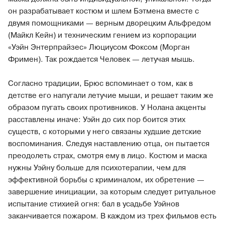
он разрабатывает костюм и шлем Бэтмена вместе с
двумя помощниками — верным дворецким Альфредом
(Майкл Кейн) и техническим гением из корпорации
«Уэйн Энтерпрайзес» Люциусом Фоксом (Морган
Фримен). Так рождается Человек — летучая мышь.
Согласно традиции, Брюс вспоминает о том, как в
детстве его напугали летучие мыши, и решает таким же
образом пугать своих противников. У Нолана акценты
расставлены иначе: Уэйн до сих пор боится этих
существ, с которыми у него связаны худшие детские
воспоминания. Следуя наставлению отца, он пытается
преодолеть страх, смотря ему в лицо. Костюм и маска
нужны Уэйну больше для психотерапии, чем для
эффективной борьбы с криминалом, их обретение —
завершение инициации, за которым следует ритуальное
испытание стихией огня: бал в усадьбе Уэйнов
заканчивается пожаром. В каждом из трех фильмов есть