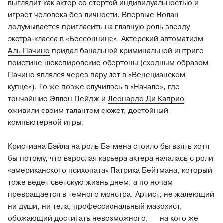
выглядит как актер со стертой индивидуальностью и
играет человека без личности. Впервые Нолан
додумывается пригласить на главную роль звезду
экстра-класса в «Бессоннице». Актерский автоматизм
Аль Пачино
придал банальной криминальной интриге
поистине шекспировские обертоны (сходным образом
Пачино являлся через пару лет в «Венецианском
купце»). То же позже случилось в «Начале», где
тончайшие Эллен Пейдж и
Леонардо Ди Каприо
оживили своим талантом сюжет, достойный
компьютерной игры.
Кристиана Бэйла на роль Бэтмена стоило бы взять хотя
бы потому, что взрослая карьера актера началась с роли
«американского психопата» Патрика Бейтмана, который
тоже ведет светскую жизнь днем, а по ночам
превращается в темного монстра. Артист, не жалеющий
ни души, ни тела, профессиональный мазохист,
обожающий достигать невозможного, — на кого же