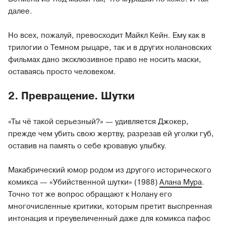
далее.
Но всех, пожалуй, превосходит Майкл Кейн. Ему как в
трилогии о Темном рыцаре, так и в других нолановских
фильмах дано эксклюзивное право не носить маски,
оставаясь просто человеком.
2. Превращение. Шутки
«Ты чё такой серьезный?» — удивляется Джокер,
прежде чем убить свою жертву, разрезав ей уголки губ,
оставив на память о себе кровавую улыбку.
Макабрический юмор родом из другого исторического
комикса — «Убийственной шутки» (1988)
Алана Мура
.
Точно тот же вопрос обращают к Нолану его
многочисленные критики, которым претит выспренная
интонация и преувеличенный даже для комикса пафос