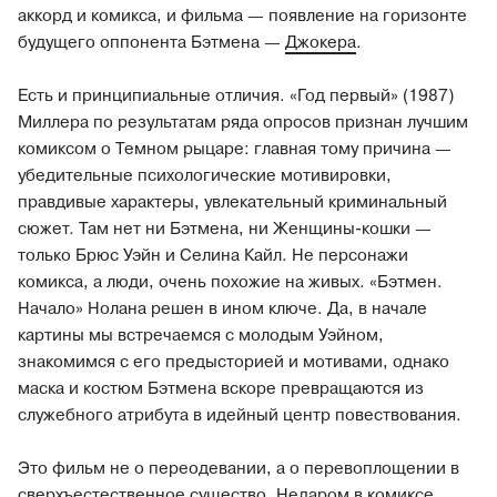
аккорд и комикса, и фильма — появление на горизонте
будущего оппонента Бэтмена —
Джокера
.
Есть и принципиальные отличия. «Год первый» (1987)
Миллера по результатам ряда опросов признан лучшим
комиксом о Темном рыцаре: главная тому причина —
убедительные психологические мотивировки,
правдивые характеры, увлекательный криминальный
сюжет. Там нет ни Бэтмена, ни Женщины-кошки —
только Брюс Уэйн и Селина Кайл. Не персонажи
комикса, а люди, очень похожие на живых. «Бэтмен.
Начало» Нолана решен в ином ключе. Да, в начале
картины мы встречаемся с молодым Уэйном,
знакомимся с его предысторией и мотивами, однако
маска и костюм Бэтмена вскоре превращаются из
служебного атрибута в идейный центр повествования.
Это фильм не о переодевании, а о перевоплощении в
сверхъестественное существо. Недаром в комиксе