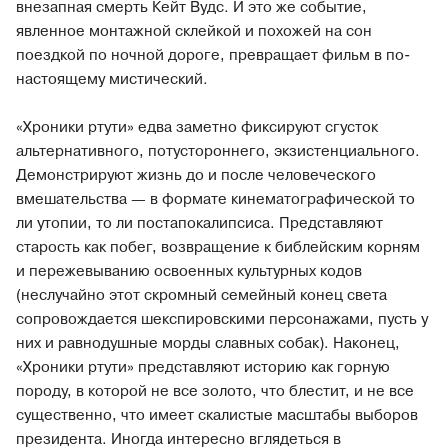
внезапная смерть Кейт Вудс. И это же событие,
явленное монтажной склейкой и похожей на сон
поездкой по ночной дороге, превращает фильм в по-
настоящему мистический.
«Хроники ртути» едва заметно фиксируют сгусток
альтернативного, потустороннего, экзистенциального.
Демонстрируют жизнь до и после человеческого
вмешательства — в формате кинематографической то
ли утопии, то ли постапокалипсиса. Представляют
старость как побег, возвращение к библейским корням
и пережевыванию освоенных культурных кодов
(неслучайно этот скромный семейный конец света
сопровождается шекспировскими персонажами, пусть у
них и равнодушные морды славных собак). Наконец,
«Хроники ртути» представляют историю как горную
породу, в которой не все золото, что блестит, и не все
существенно, что имеет скалистые масштабы выборов
президента. Иногда интересно вглядеться в