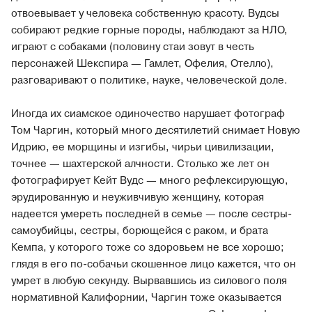
отвоевывает у человека собственную красоту. Вудсы
собирают редкие горные породы, наблюдают за НЛО,
играют с собаками (половину стаи зовут в честь
персонажей Шекспира — Гамлет, Офелия, Отелло),
разговаривают о политике, науке, человеческой доле.
Иногда их сиамское одиночество нарушает фотограф
Том Чаргин, который много десятилетий снимает Новую
Идрию, ее морщины и изгибы, чирьи цивилизации,
точнее — шахтерской алчности. Столько же лет он
фотографирует Кейт Вудс — много рефлексирующую,
эрудированную и неуживчивую женщину, которая
надеется умереть последней в семье — после сестры-
самоубийцы, сестры, борющейся с раком, и брата
Кемпа, у которого тоже со здоровьем не все хорошо;
глядя в его по-собачьи скошенное лицо кажется, что он
умрет в любую секунду. Вырвавшись из силового поля
нормативной Калифорнии, Чаргин тоже оказывается