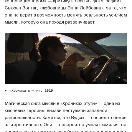
«оппозиционером» — критикует эссе «О фотографии»
Сьюзан Зонтаг, «любовницы Энни Лейбовиц», за то, что
она не верит в возможность менять реальность усилием
мысли, которую она походя развенчивает.
«Хроники ртути», 2019
Магическая сила мысли в «Хрониках ртути» — одна из
ключевых героинь, визави пестуемой западной
рациональности. Кажется, что Вудсы — сосредоточение
альтернативного. Они — невероятно умная фамилия, не
преуспевшая в карьере, заработке и даже продолжении