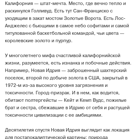
Калифорния — штат-мечта. Место, где вечно тепло и
раскинулся Голливуд. Есть тут Сан-Франциско с
уходящим в закат мостом Золотые Ворота. Есть Лос-
Анджелес с бьющими в самое небо софитами и самой
титулованной баскетбольной командой, чьи цвета —
королевские золото и пурпур.
У многолетнего мифа счастливой калифорнийской
жизни, разумеется, есть изнанка и побочные действия.
Например, Новая Идрия — заброшенный шахтерский
поселок, второй по добыче золота в США, закрытый в
1972-м из-за высокого уровня загрязнения и
токсичности. Город-призрак. И в нем, как водится,
обитают полтергейсты — Кейт и Кемп Вудс, пожилые
брат и сестра, сбежавшие в Идрию от себя и растущей
токсичности цивилизации с ее амбициями.
Десятилетия спустя Новая Идрия выглядит как локация
для постапокалиптической картины: природа