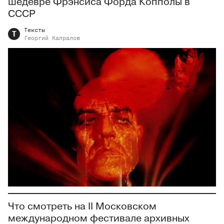
шедевре Фрэнсиса Форда Копполы в
СССР
Тексты
Т
Георгий
Капралов
Что смотреть на II Московском
международном фестивале архивных