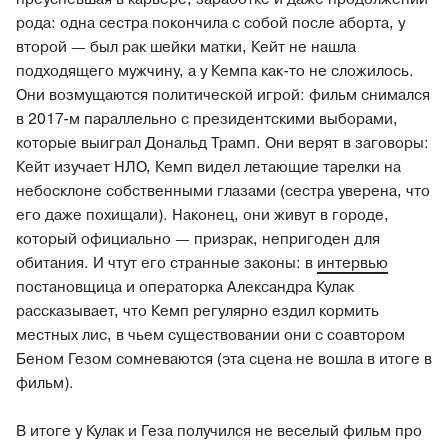
рода: одна сестра покончила с собой после аборта, у
второй — был рак шейки матки, Кейт не нашла
подходящего мужчину, а у Кемпа как-то не сложилось.
Они возмущаются политической игрой: фильм снимался
в 2017-м параллельно с президентскими выборами,
которые выиграл Дональд Трамп. Они верят в заговоры:
Кейт изучает НЛО, Кемп видел летающие тарелки на
небосклоне собственными глазами (сестра уверена, что
его даже похищали). Наконец, они живут в городе,
который официально — призрак, непригоден для
обитания. И чтут его странные законы: в
интервью
постановщица и операторка Александра Кулак
рассказывает, что Кемп регулярно ездил кормить
местных лис, в чьем существовании они с соавтором
Беном Гезом сомневаются (эта сцена не вошла в итоге в
фильм).
В итоге у Кулак и Геза получился не веселый фильм про