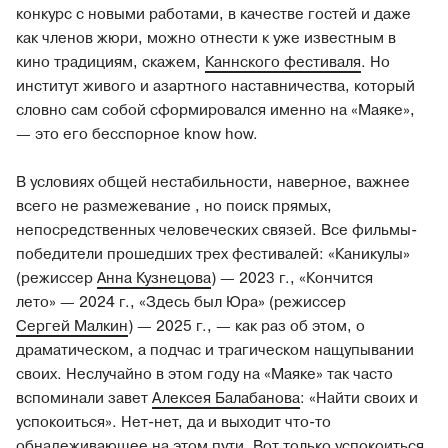
конкурс с новыми работами, в качестве гостей и даже
как членов жюри, можно отнести к уже известным в
кино традициям, скажем,
Каннского фестиваля
. Но
институт живого и азартного наставничества, который
словно сам собой сформировался именно на «Маяке»,
— это его бесспорное know how.
В условиях общей нестабильности, наверное, важнее
всего не размежевание , но поиск прямых,
непосредственных человеческих связей. Все фильмы-
победители прошедших трех фестивалей: «Каникулы»
(режиссер
Анна Кузнецова
) — 2023 г., «Кончится
лето» — 2024 г., «Здесь был Юра» (режиссер
Сергей Малкин
) — 2025 г., — как раз об этом, о
драматическом, а подчас и трагическом нащупывании
своих. Неслучайно в этом году на «Маяке» так часто
вспоминали завет
Алексея Балабанова
: «Найти своих и
успокоиться». Нет-нет, да и выходит что-то
обнадеживающее на этом пути. Вот только успокоиться