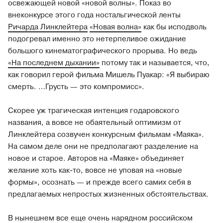
освежающей новой «новой волны». Показ во
внеконкурсе этого года ностальгической ленты
Ричарда Линклейтера
«Новая волна»
как бы исподволь
подогревал именно это нетерпеливое ожидание
большого кинематографического прорыва. Но ведь
«На последнем дыхании»
потому так и называется, что,
как говорил герой фильма Мишель Пуакар: «Я выбираю
смерть. …Грусть — это компромисс».
Скорее уж трагическая интенция годаровского
названия, а вовсе не обаятельный оптимизм от
Линклейтера созвучен конкурсным фильмам «Маяка».
На самом деле они не предполагают разделение на
новое и старое. Авторов на «Маяке» объединяет
желание хоть как-то, вовсе не уповая на «новые
формы», осознать — и прежде всего самих себя в
предлагаемых непростых жизненных обстоятельствах.
В нынешнем все еще очень нарядном российском