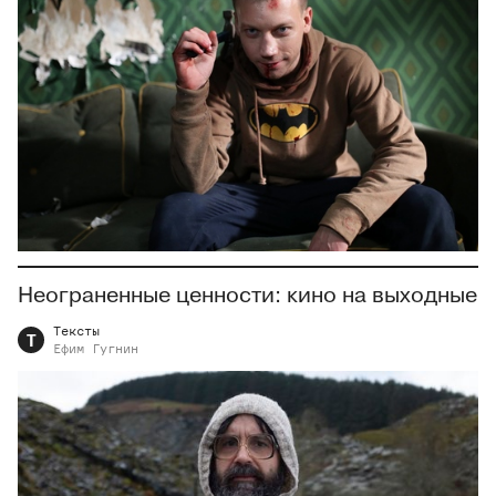
Неограненные ценности: кино на выходные
Тексты
Т
Ефим
Гугнин