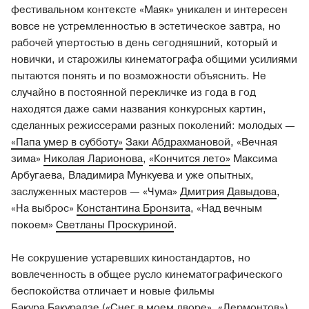
фестивальном контексте «Маяк» уникален и интересен
вовсе не устремленностью в эстетическое завтра, но
рабочей упертостью в день сегодняшний, который и
новички, и старожилы кинематографа общими усилиями
пытаются понять и по возможности объяснить. Не
случайно в постоянной перекличке из года в год
находятся даже сами названия конкурсных картин,
сделанных режиссерами разных поколений: молодых —
«Папа умер в субботу»
Заки Абдрахмановой
, «Вечная
зима»
Николая Ларионова
,
«Кончится лето»
Максима
Арбугаева, Владимира Мункуева и уже опытных,
заслуженных мастеров — «Чума»
Дмитрия Давыдова
,
«На выброс»
Константина Бронзита
, «Над вечным
покоем»
Светланы Проскуриной
.
Не сокрушение устаревших киностандартов, но
вовлеченность в общее русло кинематографического
беспокойства отличает и новые фильмы
Бакура Бакурадзе
(
«Снег в моем дворе»
,
«Лермонтов»
),