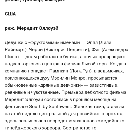
США
реж. Мередит Эллоуэй
Девушки с «фруктовыми» именами — Эппл (Лили
Рейнхарт), Черри (Виктория Педретти), Фиг (Александра
Шипп) — днем работают в бутике, а ночью превращают
подвал торгового центра в филиал Лысой горы. Когда в
компанию попадает Пампкин (Лола Тун), в ведьмочках,
поклоняющихся духу
Мэрилин Монро
, просыпаются
обыкновенные «дрянные девчонки» — завистливые,
ревнивые и чувственные. Премьера дебютного фильма
Мередит Эллоуэй состоялась в прошлом месяце на
фестивале South by Southwest. Женская тема, ставшая
на этой неделе центральной для российского проката,
здесь реализована посредством канонов комедийного
тинейджерского хоррора. Сестринство то