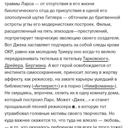
травмы Ларса — от отсутствия в его жизни
биологического отца до присутствия в одной его
злополучной шутке Гитлера — обточили до бритвенной
остроты углы его модернистских построек. Фильм,
расщепленный на пять эпизодов—преступлений,
портретирует творческую эволюцию своего создателя.
Вот Джека заставляет подтирать за собой следы крови
ОКР, равно как молодому Триеру оно когда-то велело
передразнивать тютелька в тютельку
Тарковского
,
Дрейера
,
Бергмана
. А вот герой освобождается от
инстинкта самосохранения, приносит логику в жертву
аффекту, как режиссер, на закате карьеры ушедший в
библеистику (
«Антихрист»
) и в порно (
«Нимфоманка»
).
Не смущаясь, впрочем, селить их в одну комнату дома,
который построил Ларс. Может «Джек…» и станет
прощальной песней
режиссера
, в которую тот
утрамбовал головные мотивы своего творчества. Но
куда важнее окажется то, что туда не влезло — любовь,
— и то, что оказалось рефреном для всех (и этого тоже)