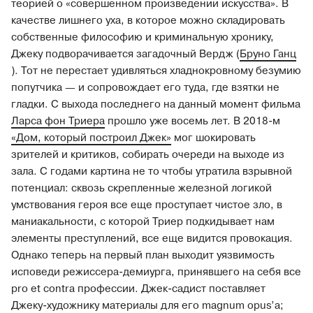
теорией о «совершенном произведении искусства». В
качестве лишнего уха, в которое можно складировать
собственные философию и криминальную хронику,
Джеку подворачивается загадочный Вердж (
Бруно Ганц
). Тот не перестает удивляться хладнокровному безумию
попутчика — и сопровождает его туда, где взятки не
гладки. С выхода последнего на данный момент фильма
Ларса фон Триера
прошло уже восемь лет. В 2018-м
«Дом, который построил Джек»
мог шокировать
зрителей и критиков, собирать очереди на выходе из
зала. С годами картина не то чтобы утратила взрывной
потенциал: сквозь скрепленные железной логикой
умствования героя все еще проступает чистое зло, в
маниакальности, с которой Триер подкидывает нам
элементы преступлений, все еще видится провокация.
Однако теперь на первый план выходит уязвимость
исповеди режиссера-демиурга, принявшего на себя все
pro et contra профессии. Джек-садист поставляет
Джеку-художнику материалы для его magnum opus’а;