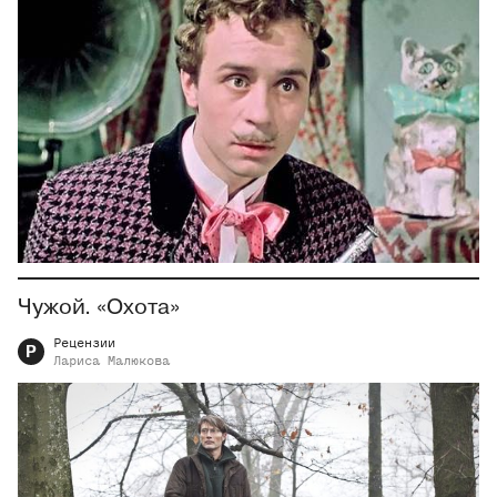
Чужой. «Охота»
Рецензии
Р
Лариса
Малюкова