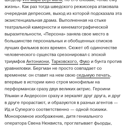
жизнь». Как раз тогда шведского режиссера атаковала
очередная депрессия, выход из которой подсказала эта
экзистенциальная драма. Выполненная на стыке
театральной камерности и кинематографической
выразительности, «Персона» заняла свое место в
большинстве персональных и обобщенных списков
лучших фильмов всех времен. Сюжет об одиночестве
человеческого существа срезонировал с эпохой
триумфов
Антониони
,
Тарковского,
Фуко
и бунта против
уравниловки. Бергман не просто совпадает со
временем: он ставит на нем свою
седьмую печать
,
впервые в истории кино строя монофильм на
перформансах сразу двух великих актрис. Героини
Ульман и Андерссон сразу и зеркалят друг друга, и друг
в друге прорастают, и образуются в разных агентов —
Ид и Суперэго соответственно — одной психики.
Монохромное изображение, дитя гениального
оператора Свена Нюквиста, проглатывает фьорды,