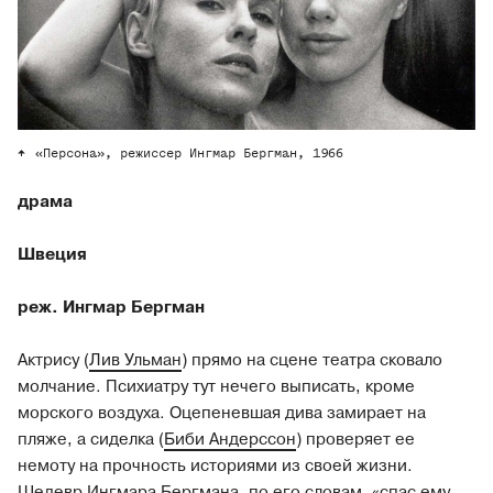
«Персона», режиссер Ингмар Бергман, 1966
драма
Швеция
реж. Ингмар Бергман
Актрису (
Лив Ульман
) прямо на сцене театра сковало
молчание. Психиатру тут нечего выписать, кроме
морского воздуха. Оцепеневшая дива замирает на
пляже, а сиделка (
Биби Андерссон
) проверяет ее
немоту на прочность историями из своей жизни.
Шедевр
Ингмара Бергмана
, по его словам, «спас ему