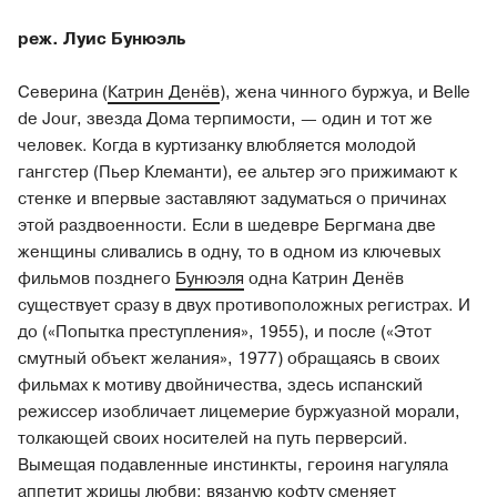
реж. Луис Бунюэль
Северина (
Катрин Денёв
), жена чинного буржуа, и Belle
de Jour, звезда Дома терпимости, — один и тот же
человек. Когда в куртизанку влюбляется молодой
гангстер (Пьер Клеманти), ее альтер эго прижимают к
стенке и впервые заставляют задуматься о причинах
этой раздвоенности. Если в шедевре Бергмана две
женщины сливались в одну, то в одном из ключевых
фильмов позднего
Бунюэля
одна Катрин Денёв
существует сразу в двух противоположных регистрах. И
до («Попытка преступления», 1955), и после («Этот
смутный объект желания», 1977) обращаясь в своих
фильмах к мотиву двойничества, здесь испанский
режиссер изобличает лицемерие буржуазной морали,
толкающей своих носителей на путь перверсий.
Вымещая подавленные инстинкты, героиня нагуляла
аппетит жрицы любви: вязаную кофту сменяет