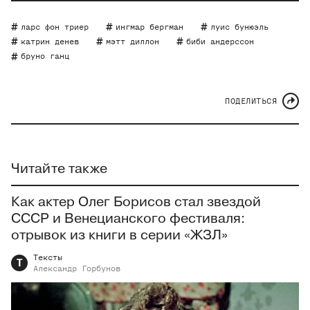
ларс фон триер
ингмар бергман
луис бунюэль
катрин денев
мэтт диллон
биби андерссон
бруно ганц
ПОДЕЛИТЬСЯ
Читайте также
Как актер Олег Борисов стал звездой
СССР и Венецианского фестиваля:
отрывок из книги в серии «ЖЗЛ»
Тексты
Т
Александр
Горбунов